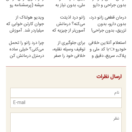
بدون جراحی و دارو
ملی، بدون نیاز به
میشه (پرسشنامه رو
(پرسش نامه)
مراجعه حضوری
پر کن)
درمان قطعی زانو درد،
زانو درد اذیتت
ویدیو هولناک از
بدون دارو، بدون
می‌کنه؟ درمانش
جوان کارتن خوابی که
تزریق، بدون جراحی!
آسون‌تر از چیزیه که
میلیاردر شد. آموزش
(پرسش‌نامه)
فکر
رایگان
استعلام آنلاین خلافی
برای جلوگیری از
چرا درد زانو را تحمل
می‌کنی✅پرسشنامه
خودرو 👈با کد ملی و
توقیف وسیله نقلیه،
می‌کنی؟ خیلی ساده
پلاک، سریع، دقیق و
خلافی خود را صفر
درمنزل درمانش کن
بدون معطلی
کنید!
ارسال نظرات