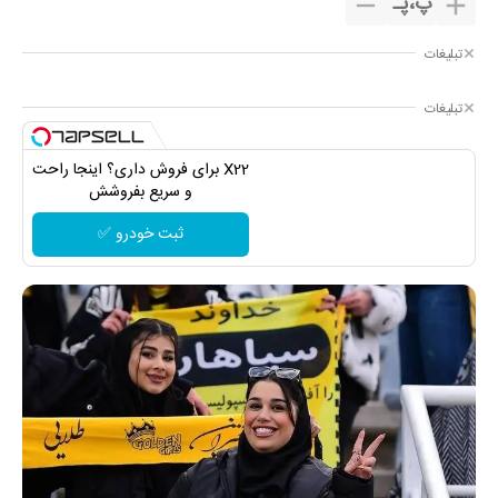
پ
،
پـ
تبلیغات
تبلیغات
X22 برای فروش داری؟ اینجا راحت
و سریع بفروشش
ثبت خودرو ✅