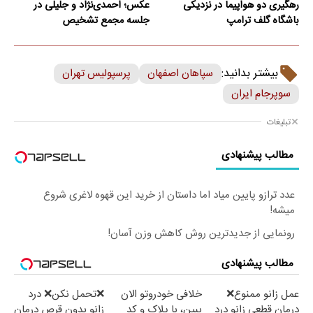
رهگیری دو هواپیما در نزدیکی
عکس؛ احمدی‌نژاد و جلیلی در
باشگاه گلف ترامپ
جلسه مجمع تشخیص
بیشتر بدانید:
سپاهان اصفهان
پرسپولیس تهران
سوپرجام ایران
تبلیغات
مطالب پیشنهادی
عدد ترازو پایین میاد اما داستان از خرید این قهوه لاغری شروع
میشه!
رونمایی از جدیدترین روش کاهش وزن آسان!
مطالب پیشنهادی
عمل زانو ممنوع❌
خلافی خودروتو الان
❌تحمل نکن❌ درد
درمان قطعی زانو درد
ببین، با پلاک و کد
زانو بدون قرص درمان