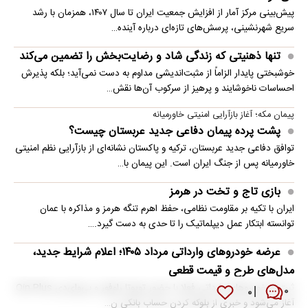
پیش‌بینی مرکز آمار از افزایش جمعیت ایران تا سال ۱۴۰۷، همزمان با رشد
سریع شهرنشینی، پرسش‌های تازه‌ای درباره آینده…
تنها ذهنیتی که زندگی شاد و رضایت‌بخش را تضمین می‌کند
خوشبختی پایدار الزاماً از مثبت‌اندیشی مداوم به دست نمی‌آید؛ بلکه پذیرش
احساسات ناخوشایند و پرهیز از سرکوب آن‌ها نقش…
پیمان مکه؛ آغاز بازآرایی امنیتی خاورمیانه
پشت پرده پیمان دفاعی جدید عربستان چیست؟
توافق دفاعی جدید عربستان، ترکیه و پاکستان نشانه‌ای از بازآرایی نظم امنیتی
خاورمیانه پس از جنگ ایران است. این پیمان با…
بازی تاج و تخت در هرمز
ایران با تکیه بر مقاومت نظامی، حفظ اهرم تنگه هرمز و مذاکره با عمان
توانسته ابتکار عمل دیپلماتیک را تا حدی به دست گیرد.…
عرضه خودروهای وارداتی مرداد ۱۴۰۵؛ اعلام شرایط جدید،
مدل‌های طرح و قیمت قطعی
ثبت‌نام خودروهای وارداتی فعلا با حضور تویوتا راوفور و بی‌وای‌دی Qin Plus
۰
۰
آغاز می‌شود و خبری از بلوکه‌ کردن حساب بانکی ن…