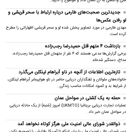
ملی واکنشی به آن نشان نداد و موضوع را تأیید…
جدیدترین صحبت‌های طارمی درباره ارتباط با سحر قریشی و
لو رفتن عکس‌ها
مهدی طارمی در مورد تصاویر پخش شده او و سحر قریشی اظهاراتی را مطرح
کرده است.
بازداشت ۴ متهم قتل حمیدرضا رجب‌زاده
برخی گزارش‌ها مدعی هستند که ۴ نفر از متهمان قتل حمیدرضا رجب‌زاده،
مداح، دستگیر شده‌اند.
تازه‌ترین اطلاعات از آنچه در ناو آبراهام لینکلن می‌گذرد
خانواده‌های ملوانان و تفنگداران دریایی حاضر در ناو هواپیمابر آبراهام لینکلن،
از شرایط بد و کمبود امکانات مناسب زندگی…
حمله به یک کشتی در سواحل عمان
عملیات تجارت دریایی بریتانیا (UKMTO) امروز (شنبه) از یک حادثه دریایی
در سواحل عمان خبر داد.
ذوالقدر: شورای عالی امنیت ملی هرگز کوتاه نخواهد آمد
دبیر شورای عالی امنیت ملی با بیان اینکه تا آمریکا رفتارش را تصحیح نکند،