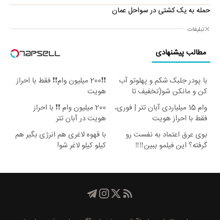
حمله به یک کشتی در سواحل عمان
تبلیغات
مطالب پیشنهادی
با پودر جلبک شکم و پهلوتو آب
❗❗200 میلیون وام❗❗ فقط با احراز
کن و مانکن شو(تخفیف تا
هویت
امشب)
وام 15 میلیاردی آبان تتر | فوری،
200 میلیون وام ❗❗ با احراز
فقط با احراز هویت
هویت در آبان تتر
بوی عرق اعتماد به‌ نفست رو
با قهوه لاغری هم انرژی بگیر هم
گرفته؟ این فیلمو ببین‼️‼️
کیلو کیلو لاغر شو!