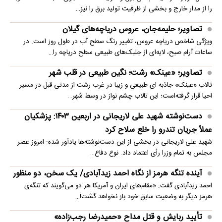
را از مدار خارج و بخشی از ظرفیت تولید برق را نیز…
تصاویر؛ حلیمه‌جان، عروس دریاچه‌های گیلان
ویژگی شاخص دریاچه عروس، تغییر رنگ سطح آب در طول روز است. در
ساعات آرام صبح، لایه‌ای از جلبک‌های طبیعی سطح دریاچه را…
تصاویر؛ «عینک» رشت؛ نگین طبیعی در قلب شهر
تالاب «عینک» جاذبه ای طبیعی و زیبا در غرب رشت از مدتی قبل در مسیر
احیا قرار گرفته‌است؛ این تالاب چشم نواز در وسط شهر…
دست‌نوشته شهید علی لاریجانی در اربعین ۱۴۰۳: پزشکیان
عملاً جریان تندرو را خلع سلاح کرد
شهید علی لاریجانی در بخشی از این دست‌نوشته‌ها یادآور شده: امروز عصر
مجلس به تمام وزرا رأی اعتماد داد. نوع دفاع…
آینده تنگه هرمز از نگاه احمد زیدآبادی/ یک سخن، دو منظور
احمد زیدآبادی گفت: «مقام‌های ایران و آمریکا هر دو می‌گویند که تنگه‌ی
هرمز دیگر به وضعیت سابق خود باز نخواهد گشت!…
تأیید ربایش و قتل مداح «حمیدرضا رجب‌زاده»