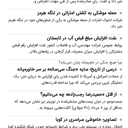
خبر داد و گفت: رأی صادرشده پس از طی مهلت اعتراض و…
حمله موشکی به کشتی اماراتی در تنگه هرمز
شرکت ادنوک امارات از حمله موشکی به یکی از شناورهای خود در تنگه هرمز
خبر داد.
علت افزایش مبلغ قبض آب در تابستان
روابط عمومی شرکت مهندسی آب و فاضلاب کشور علت افزایش رقم قبض
مشترکان را افزایش میزان مصرف، قرار گرفتن در پله‌های بالاتر…
چرا هیچ جنگی در خاورمیانه پایان نمی‌یابد؟
درسی از تاریخ؛ سایه «جنگ سی‌ساله» بر سر خاورمیانه
از حملات اسرائیل و آمریکا تا کشیده شدن پای اوکراین به دریای خزر؛ یک
تحلیلگر غربی بررسی می‌کند که چرا مداخله قدرت‌های…
از قتل «حمیدرضا رجب‌زاده» چه می‌دانیم؟
جست‌وجو در میان پست‌های منتشرشده در توییتر نیز نشان می‌دهد که
حداقل از روز ۸ مرداد (۳۰ جولای) اکانت‌هایی مربوط به…
تصاویر؛ خاموشی سراسری در کوبا
اختلال دوباره در سیستم ملی برق و شرایط نامساعد جوی، شبکه شکننده کوبا