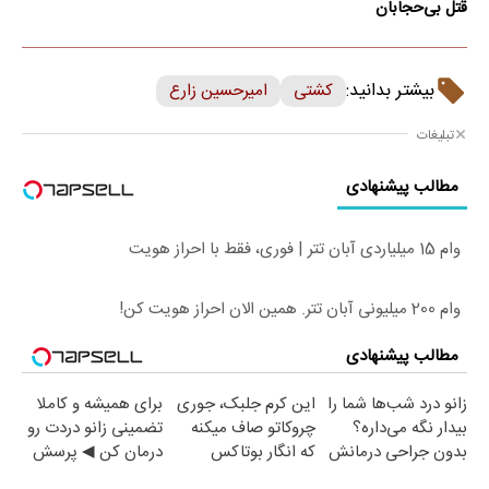
قتل بی‌حجابان
بیشتر بدانید:
کشتی
امیرحسین زارع
تبلیغات
مطالب پیشنهادی
وام 15 میلیاردی آبان تتر | فوری، فقط با احراز هویت
وام 200 میلیونی آبان تتر. همین الان احراز هویت کن!
مطالب پیشنهادی
زانو درد شب‌ها شما را
این کرم جلبک، جوری
برای همیشه و کاملا
بیدار نگه می‌داره؟
چروکاتو صاف میکنه
تضمینی زانو دردت رو
بدون جراحی درمانش
که انگار بوتاکس
درمان کن ◀ پرسش
کن!
کردی!(تخفیف ویژه)
نامه ▶