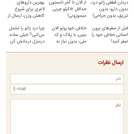
درمان قطعی زانو درد،
از الان تا آخر تابستون
بهترین داروهای
بدون دارو، بدون
حداقل 12کیلو چربی
لاغری برای شروع
تزریق، بدون جراحی!
میسوزونی!
کاهش وزن، ارسال از
(پرسش‌نامه)
داروخانه های
قبل از سفرهای برون
خلافی خودروتو الان
چرا درد زانو را تحمل
نزدیکت!
استانی خلافی خود را
ببین، با پلاک و کد
می‌کنی؟ خیلی ساده
صفر کنید!
ملی، بدون نیاز به
درمنزل درمانش کن
مراجعه حضوری
ارسال نظرات