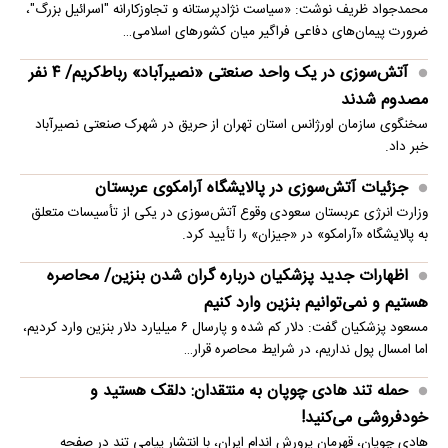
محمدجواد ظریف نوشت: «سیاست نژادپرستانه و تجاوزکارانه "اسرائیل بزرگ"،
ضرورت پیمان‌های دفاعی فراگیر میان کشورهای اسلامی…
آتش‌سوزی در یک واحد صنعتی «نصیرآباد» رباط‌کریم/ ۴ نفر
مصدوم شدند
سخنگوی سازمان اورژانس استان تهران از حریق در شهرک صنعتی نصیرآباد
خبر داد.
جزئیات آتش‌سوزی در پالایشگاه آرامکوی عربستان
وزارت انرژی عربستان سعودی وقوع آتش‌سوزی در یکی از تأسیسات متعلق
به پالایشگاه «آرامکو» در «جیزان» را تأیید کرد.
اظهارات جدید پزشکیان درباره گران شدن بنزین/ محاصره
هستیم و نمی‌توانیم بنزین وارد کنیم
مسعود پزشکیان گفت: دلار کم شده و پارسال ۶ میلیارد دلار بنزین وارد کردیم،
اما امسال پول نداریم، در شرایط محاصره قرار…
حمله تند هادی چوپان به منتقدان: دلقک هستید و
خودفروشی می‌کنید!
هادی چوپان، قهرمان پرورش اندام ایران، با انتشار پیامی تند در صفحه