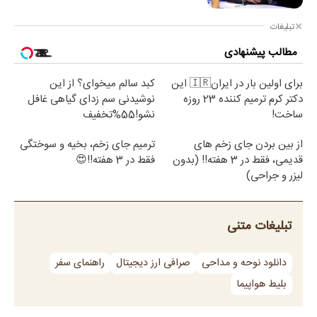
تبلیغات
مطالب پیشنهادی
برای اولین بار در ایران🇮🇷 این
کبد سالم میخوای؟ از این
دکتر کرم ترمیم کننده 23 روزه
نوشیدنی سم زدای گیاهی غافل
ساخت!
نشو!55%تخفیف
از بین بردن جای زخم های
ترمیم جای زخم، بخیه و سوختگی
قدیمی، فقط در 3 هفته!! (بدون
فقط در 3 هفته!!😍
لیزر و جراحی)
تبلیغات متنی
دانلود نوحه و مداحی
صرافی ارز دیجیتال
راهنمای سفر
بلیط هواپیما