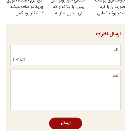
جوانسازی پوست
خلافی خودروتو الان
این کرم جلبک، جوری
امشب)
صورت را با کرم
ببین، با پلاک و کد
چروکاتو صاف میکنه
ضدچروک آلمانی
ملی، بدون نیاز به
که انگار بوتاکس
تجربه کنید!
مراجعه حضوری
کردی!(تخفیف ویژه)
ارسال نظرات
ارسال