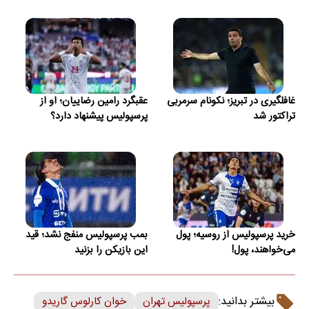
غافلگیری در تبریز؛ نکونام سرمربی
عقبگرد رامین رضاییان؛ او از
تراکتور شد
پرسپولیس پیشنهاد دارد؟
خرید پرسپولیس از روسیه؛ پول
بمب پرسپولیس منفج نشد؛ قید
می‌خواهند، پول!
این بازیکن را بزنید
بیشتر بدانید:
پرسپولیس تهران
خوان کارلوس گاریدو