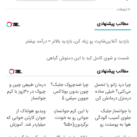
تبلیغات
مطالب پیشنهادی
بازدید آنلاین‌شاپت رو زیاد کن، بازدید بالاتر = درآمد بیشتر
شست و شوی کامل کبد با این دمنوش گیاهی
مطالب پیشنهادی
چرا درد زانو را تحمل
چرا ضدچروک جلبک؟
درمان طبیعی چین و
می‌کنی؟ خیلی ساده
چون بدون بوتاکس
چروک در 30روز با کرم
درمنزل درمانش کن
جوون میشی💉
جوانساز
۴۰٪تخفیف
آلمانی(45%تخفیف)
با جوانساز جلبک
با این کرم جوانساز،
ویدیو هولناک از
جلوی آسیب آلودگی
جوانی رو به خودت
جوان کارتن خوابی که
هوا به پوستت رو
برگردون(50%
میلیاردر شد. آموزش
بگیر❗ (تخفیف تا
تخفیف)
رایگان