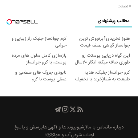
تبلیغات
مطالب پیشنهادی
هنوز نخریدی؟پرفروش ترین
کرم جوانساز جلبک راز زیبایی و
جوانساز گیاهی نصف قیمت
جوانی
این گیاه دریایی پوستت رو
بازسازی کامل سلول های مرده
طوری صاف میکنه انگار 20سال
پوست، با کرم جوانساز
جوون شدی
جلبک(50% تخفیف)
کرم جوانساز جلبک، هدیه
نابودی چروک های سطحی و
طبیعت به شما(خرید با تخفیف
عمقی پوست با کرم
ویژه)
آلمانی(45%تخفیف)
درباره ما
تماس با ما
آرشیو
پیوند‌ها و آگهی‌ها
پرسش و پاسخ
اوقات شرعی
آب و هوا
RSS