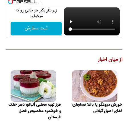
زیر نظر بگیر هر جایی رو که
میخوای!
ثبت سفارش
از میان اخبار
خورش دروغگو یا باقلا فسنجان؛
طرز تهیه محلبی آلبالو؛ دسر خنک
غذای اصیل گیلانی
و خوشمزه مخصوص فصل
تابستان