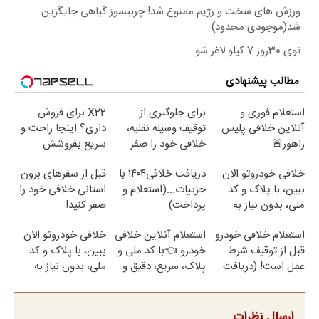
ورزش های سخت و رژیم ممنوع شد! چربیسوز گیاهی جایگزین
شد(موجودی محدود)
توی 30روز 7 کیلو لاغر شو
مطالب پیشنهادی
استعلام فوری و
برای جلوگیری از
X22 برای فروش
آنلاین خلافی پلیس
توقیف وسیله نقلیه،
داری؟ اینجا راحت و
راهور🚨
خلافی خود را صفر
سریع بفروشش
کنید!
خلافی خودروتو الان
دریافت خلافی۱۴۰۴ با
قبل از سفرهای برون
ببین، با پلاک و کد
جزییات...(استعلام و
استانی خلافی خود را
ملی، بدون نیاز به
پرداخت)
صفر کنید!
مراجعه حضوری ✅
استعلام خلافی خودرو
استعلام آنلاین خلافی
خلافی خودروتو الان
قبل از توقیف شرط
خودرو 👈با کد ملی و
ببین، با پلاک و کد
عقل است! (دریافت
پلاک، سریع، دقیق و
ملی، بدون نیاز به
خلافی با جزییات)
بدون معطلی
مراجعه حضوری
ارسال نظرات