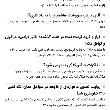
زلزله فعالیت هوایی ۶ فرودگاه کلمبیا را متوقف کرد.
آقای تارتار؛ سرنوشت هاشمیان را به یاد داری؟!
مهدی تارتار باید هاشمیان و اتفاقات فصل قبل پرسپولیس را مورد بررسی قرار
دهد.
فراز و فرود قیمت نفت در هفته گذشته/ تاثیر ترامپ، عراقچی
و توافق مکه!
تا ساعت ۱۲:۱۸ به وقت گرینویچ، قیمت معاملات آتی نفت خام برنت با ۱.۴۰
دلار (معادل ۱.۷ درصد) افزایش به ۸۴.۹۵ دلار در هر…
مذاکرات با آمریکا کی تمام می شود؟
سخنگوی وزارت خارجه در پاسخ به پرسش خبرنگاران درباره زمان پایان
مذاکرات گفت: مذاکرات یک تحول ساده نیست و همه چیز به…
روایت تصویر ماهواره‌ای از فاجعه در سواحل عمان؛ لکه نفتی
۳۹۰ کیلومتری شد!
مقامات اعلام کردند که لکه نفتی ناشی از به گل نشستن یک کشتی در نزدیکی
جزایر «الحلانیات» عمان، در مساحتی حدود ۳۹۰…