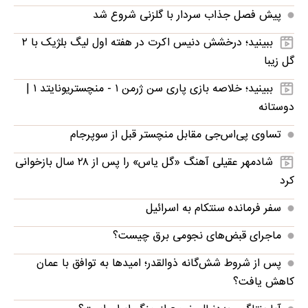
پیش فصل جذاب سردار با گلزنی شروع شد
ببینید؛ درخشش دنیس اکرت در هفته اول لیگ بلژیک با ۲
گل زیبا
ببینید؛ خلاصه بازی پاری سن ژرمن ۱ - منچستریونایتد ۱ |
دوستانه
تساوی پی‌اس‌جی مقابل منچستر قبل از سوپرجام
شادمهر عقیلی آهنگ «گل یاس» را پس از ۲۸ سال بازخوانی
کرد
سفر فرمانده سنتکام به اسرائیل
ماجرای قبض‌های نجومی برق چیست؟
پس از شروط شش‌گانه ذوالقدر؛ امیدها به توافق با عمان
کاهش یافت؟