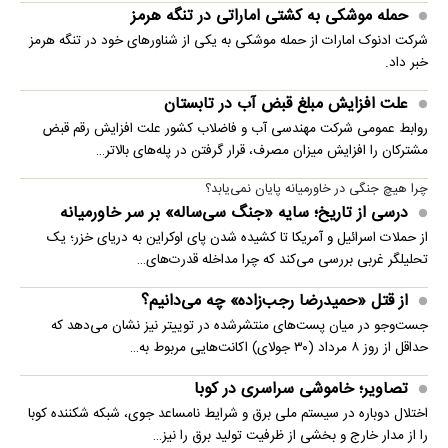
حمله موشکی به کشتی اماراتی در تنگه هرمز
شرکت ادنوک امارات از حمله موشکی به یکی از شناورهای خود در تنگه هرمز
خبر داد.
علت افزایش مبلغ قبض آب در تابستان
روابط عمومی شرکت مهندسی آب و فاضلاب کشور علت افزایش رقم قبض
مشترکان را افزایش میزان مصرف، قرار گرفتن در پله‌های بالاتر…
چرا هیچ جنگی در خاورمیانه پایان نمی‌یابد؟
درسی از تاریخ؛ سایه «جنگ سی‌ساله» بر سر خاورمیانه
از حملات اسرائیل و آمریکا تا کشیده شدن پای اوکراین به دریای خزر؛ یک
تحلیلگر غربی بررسی می‌کند که چرا مداخله قدرت‌های…
از قتل «حمیدرضا رجب‌زاده» چه می‌دانیم؟
جست‌وجو در میان پست‌های منتشرشده در توییتر نیز نشان می‌دهد که
حداقل از روز ۸ مرداد (۳۰ جولای) اکانت‌هایی مربوط به…
تصاویر؛ خاموشی سراسری در کوبا
اختلال دوباره در سیستم ملی برق و شرایط نامساعد جوی، شبکه شکننده کوبا
را از مدار خارج و بخشی از ظرفیت تولید برق را نیز…