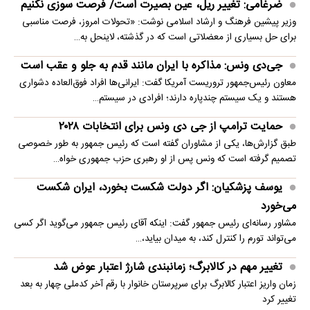
ضرغامی: تغییر ریل، عین بصیرت است/ فرصت سوزی نکنیم
وزیر پیشین فرهنگ و ارشاد اسلامی نوشت: «تحولات امروز، فرصت مناسبی
برای حل بسیاری از معضلاتی‌ است که در گذشته، لاینحل به…
جی‌دی ونس: مذاکره با ایران مانند قدم به جلو و عقب است
معاون رئیس‌جمهور تروریست آمریکا گفت: ایرانی‌ها افراد فوق‌العاده دشواری
هستند و یک سیستم چندپاره دارند؛ افرادی در سیستم…
حمایت ترامپ از جی دی ونس برای انتخابات ۲۰۲۸
طبق گزارش‌ها، یکی از مشاوران گفته است که رئیس جمهور به طور خصوصی
تصمیم گرفته است که ونس پس از او رهبری حزب جمهوری خواه…
یوسف پزشکیان: اگر دولت شکست بخورد، ایران شکست
می‌خورد
مشاور رسانه‌ای رئیس جمهور گفت: اینکه آقای رئیس جمهور می‌گوید اگر کسی
می‌تواند تورم را کنترل کند، به میدان بیاید،…
تغییر مهم در کالابرگ؛ زمانبندی‌ شارژ اعتبار عوض شد
زمان واریز اعتبار کالابرگ برای سرپرستان خانوار با رقم آخر کدملی چهار به بعد
تغییر کرد