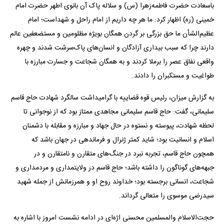
باسعادت حضرت فاطمه‌زهرا (س) و سلاله پاک آن بانوی اطهر حضرت امام
خمینی (ره) اظهار کرد: ما هر چه داریم از امام راحل و شهداست؛ امام
عظیم‌الشأن ما حق بزرگی بر گردن همگان بویژه مظلومین و مستضعفین عالم
دارند چرا که سبب بیداری آزادگان و انسان‌های پاک‌سرشت شدند و چهره
واقعی نفاق عصر را برملا کردند و به همگان شجاعت و جسارت مبارزه با
طواغیت و مستکبران را دادند.
به گزارش میزان، رئیس قوه قضاییه با گرامیداشت سالگرد شهادت حاج قاسم
سلیمانی، گفت: حاج قاسم سلیمانی مجاهدی ممتاز بود که از نوجوانی تا
لحظه شهادت، پیوسته و نستوه در حال جهاد و مبارزه و مقابله با دشمنان
اسلام و انسانیت بود؛ شاید کمتر ژنرال و فرماندهی در جهان باشد که
همچون حاج قاسم، تجربه نبرد در جنگ‌های متقارن و نامتقارن و در
جبهه‌های گوناگون را داشته باشد؛ حاج قاسم در ولایتمداری و مردمداری و
شجاعت، انسانی برجسته بود؛ خداوند روح او و همرزمانش از جمله شهید
سیدرضی موسوی را متعالی گرداند.
حجت‌الاسلام و‌المسلمین محسنی اژه‌ای در ادامه نشست امروز با اشاره به