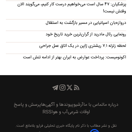
پزشکیان: ۴۷ سال است می‌خواهیم درست کار کنیم، می‌گویند الان
وقتش نیست!
دروازه‌بان اسپانیایی در مسیر بازگشت به استقلال
رونمایی رئال مادرید از گران‌ترین خرید تاریخ خود
لحظه زلزله ۷.۱ ریشتری ژاپن در یک اتاق عمل جراحی
اکونومیست: پرداخت عوارض به ایران بهتر از ادامه تنش است
درباره ما
تماس با ما
آرشیو
پیوند‌ها و آگهی‌ها
پرسش و پاسخ
اوقات شرعی
آب و هوا
RSS
نقل و نشر مطالب با ذکر نام
پايگاه خبری تحليلی فرارو
بلامانع است.