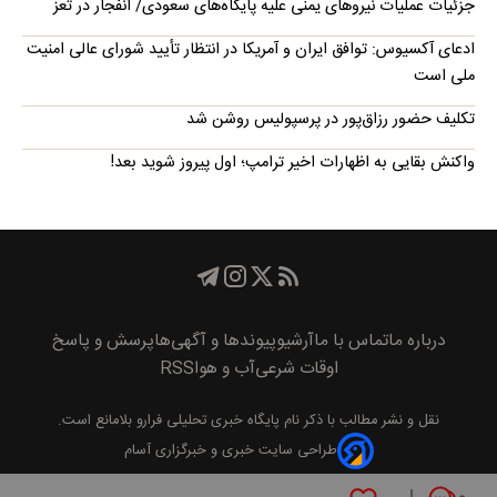
جزئیات عملیات نیروهای یمنی علیه پایگاه‌های سعودی/ انفجار در تعز
ادعای آکسیوس: توافق ایران و آمریکا در انتظار تأیید شورای عالی امنیت
ملی است
تکلیف حضور رزاق‌پور در پرسپولیس روشن شد
واکنش بقایی به اظهارات اخیر ترامپ؛ اول پیروز شوید بعد!
درباره ما
تماس با ما
آرشیو
پیوند‌ها و آگهی‌ها
پرسش و پاسخ
اوقات شرعی
آب و هوا
RSS
نقل و نشر مطالب با ذکر نام
پايگاه خبری تحليلی فرارو
بلامانع است.
طراحی سایت خبری و خبرگزاری آسام