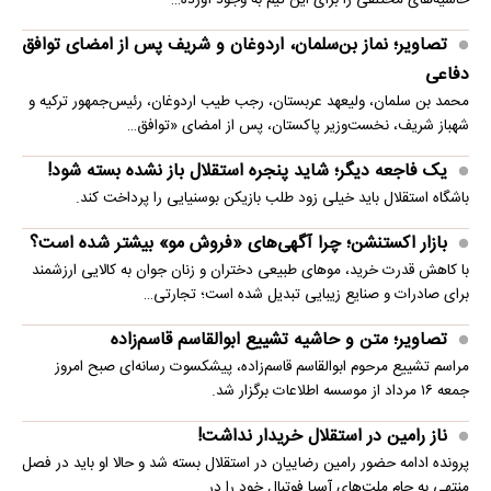
حاشیه‌های مختلفی را برای این تیم به وجود آورده…
تصاویر؛ نماز بن‌سلمان، اردوغان و شریف پس از امضای توافق
دفاعی
محمد بن سلمان، ولیعهد عربستان، رجب طیب اردوغان، رئیس‌جمهور ترکیه و
شهباز شریف، نخست‌وزیر پاکستان، پس از امضای «توافق…
یک فاجعه دیگر؛ شاید پنجره استقلال باز نشده بسته شود!
باشگاه استقلال باید خیلی زود طلب بازیکن بوسنیایی را پرداخت کند.
بازار اکستنشن؛ چرا آگهی‌های «فروش مو» بیشتر شده است؟
با کاهش قدرت خرید، موهای طبیعی دختران و زنان جوان به کالایی ارزشمند
برای صادرات و صنایع زیبایی تبدیل شده است؛ تجارتی…
تصاویر؛ متن و حاشیه تشییع ابوالقاسم قاسم‌زاده
مراسم تشییع مرحوم ابوالقاسم قاسم‌زاده، پیشکسوت رسانه‌ای صبح امروز
جمعه ۱۶ مرداد از موسسه اطلاعات برگزار شد.
ناز رامین در استقلال خریدار نداشت!
پرونده ادامه حضور رامین رضاییان در استقلال بسته شد و حالا او باید در فصل
منتهی به جام ملت‌های آسیا فوتبال خود را در…