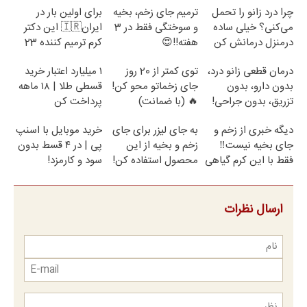
چرا درد زانو را تحمل
ترمیم جای زخم، بخیه
برای اولین بار در
می‌کنی؟ خیلی ساده
و سوختگی فقط در 3
ایران🇮🇷 این دکتر
درمنزل درمانش کن
هفته!!😍
کرم ترمیم کننده 23
روزه ساخت!
درمان قطعی زانو درد،
توی کمتر از 20 روز
۱ میلیارد اعتبار خرید
بدون دارو، بدون
جای زخماتو محو کن!
قسطی طلا | ۱۸ ماهه
تزریق، بدون جراحی!
🔥 (با ضمانت)
پرداخت کن
(پرسش‌نامه)
دیگه خبری از زخم و
به جای لیزر برای جای
خرید موبایل با اسنپ
جای بخیه نیست‼️
زخم و بخیه از این
پی | در ۴ قسط بدون
فقط با این کرم گیاهی
محصول استفاده کن!
سود و کارمزد!
ارسال نظرات