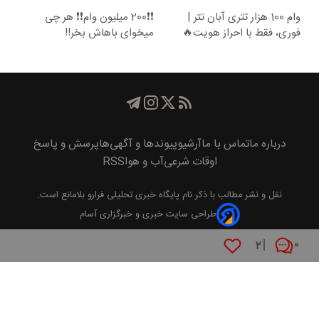
وام 100 هزار تتری آبان تتر |
❗❗200 میلیون وام❗❗ هر چی
فوری، فقط با احراز هویت🔥
میخوای باهاش بخر!!
درباره ما
تماس با ما
آرشیو
پیوند‌ها و آگهی‌ها
پرسش و پاسخ
اوقات شرعی
آب و هوا
RSS
نقل و نشر مطالب با ذکر نام
پايگاه خبری تحليلی فرارو
بلامانع است.
طراحی سایت خبری و خبرگزاری آسام
۲
۰