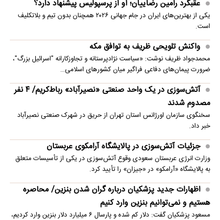
عقبگرد رامین رضاییان؛ او از پرسپولیس پیشنهاد دارد؟
یکی از بهترین‌های ایران در جام جهانی ۲۰۲۶ همچنان بدون تیم و بلاتکلیف
است.
واکنش تلویحی ظریف به توافق مکه
محمدجواد ظریف نوشت: «سیاست نژادپرستانه و تجاوزکارانه "اسرائیل بزرگ"،
ضرورت پیمان‌های دفاعی فراگیر میان کشورهای اسلامی…
آتش‌سوزی در یک واحد صنعتی «نصیرآباد» رباط‌کریم/ ۴ نفر
مصدوم شدند
سخنگوی سازمان اورژانس استان تهران از حریق در شهرک صنعتی نصیرآباد
خبر داد.
جزئیات آتش‌سوزی در پالایشگاه آرامکوی عربستان
وزارت انرژی عربستان سعودی وقوع آتش‌سوزی در یکی از تأسیسات متعلق
به پالایشگاه «آرامکو» در «جیزان» را تأیید کرد.
اظهارات جدید پزشکیان درباره گران شدن بنزین/ محاصره
هستیم و نمی‌توانیم بنزین وارد کنیم
مسعود پزشکیان گفت: دلار کم شده و پارسال ۶ میلیارد دلار بنزین وارد کردیم،