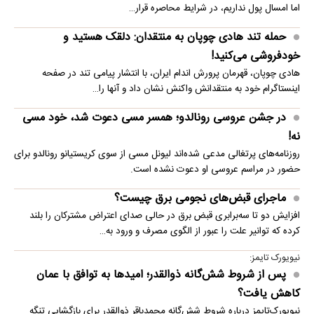
اما امسال پول نداریم، در شرایط محاصره قرار…
حمله تند هادی چوپان به منتقدان: دلقک هستید و
خودفروشی می‌کنید!
هادی چوپان، قهرمان پرورش اندام ایران، با انتشار پیامی تند در صفحه
اینستاگرام خود به منتقدانش واکنش نشان داد و آنها را…
در جشن عروسی رونالدو؛ همسر مسی دعوت شد، خود مسی
نه!
روزنامه‌های پرتغالی مدعی شده‌اند لیونل مسی از سوی کریستیانو رونالدو برای
حضور در مراسم عروسی او دعوت نشده است.
ماجرای قبض‌های نجومی برق چیست؟
افزایش دو تا سه‌برابری قبض برق در حالی صدای اعتراض مشترکان را بلند
کرده که توانیر علت را عبور از الگوی مصرف و ورود به…
نیویورک تایمز:
پس از شروط شش‌گانه ذوالقدر؛ امیدها به توافق با عمان
کاهش یافت؟
نیویورک‌تایمز درباره شروط شش‌گانه محمدباقر ذوالقدر برای بازگشایی تنگه