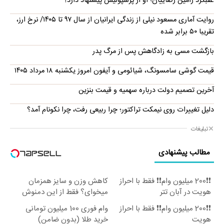
عقبگرد رامین رضاییان؛ او از پرسپولیس پیشنهاد دارد؟
روایت آماری مسعود نیلی از زندگی ایرانیان از سال ۹۷ تا ۱۴۰۵/ نرخ ارز،
تقریبا ۵۰ برابر شده
بازگشت مسی به زادگاهش پس از مرگ پدر
قیمت گوشی سامسونگ، شیائومی و آیفون امروز یکشنبه ۱۸ مرداد ۱۴۰۵
آخرین تصمیم دولت درباره سهمیه و قیمت بنزین
دلیل تغییرات روی نیمکت تراکتور؛ چرا ربیعی رفت، چرا نکونام آمد؟
تبلیغات
مطالب پیشنهادی
❗❗200 میلیون وام❗❗ فقط با احراز
کاهش وزن و سایز همزمان
هویت در آبان تتر
میخوای؟ فقط از این دمنوش
برمیاد.
❗❗200 میلیون وام❗❗ فقط با احراز
وام فوری 100 میلیون تومانی
هویت
خرید طلا (بدون ضامن)