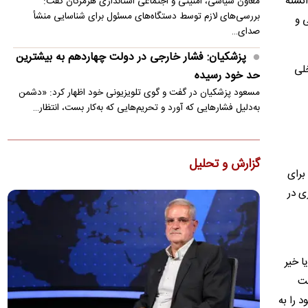
انسته
معاون سیاسی، امنیتی و اجتماعی استانداری هرمزگان گفت:
بررسی‌های لازم توسط دستگاه‌های مسئول برای شناسایی منشأ
ی و
صدای…
پزشکیان: فشار خارجی در دولت چهاردهم به بیشترین
خلی
حد خود رسیده
مسعود پزشکیان در گفت و گوی تلویزیونی خود اظهار کرد: «دشمن
به‌دلیل فشارهایی که آورد و تحریم‌هایی که به‌کار بست، انتظار…
واکنش ترامپ به ادعاها درباره درگیری لفظی‌اش با
پیت هگست
گزارش و تحلیل
ترامپ در واکنش به اخبار مبنی بر درگیری لفظی با پیت هگست
برای
مدعی شد: این شایعه توسط "واشنگتن کامپوست" (The
ری در
Washington…
زلزله ۴ ریشتری بندرلنگه را لرزاند
زمین‌لرزه‌ای به بزرگی ۴ ریشتر حوالی بندر لنگه را در غرب هرمزگان
لرزاند.
ا خیر
ت‌
واکنش محمدباقر خرازی به بیانیه دفتر رهبری
محمدباقر خرازی به بیانیه تکذیبیه دفتر رهبری واکنش نشان داد.
د را به