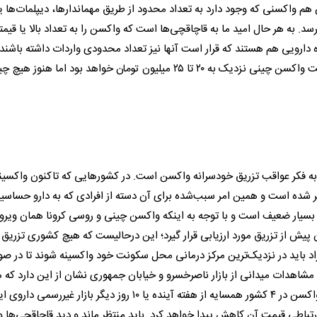
ن هم واکسنی که وجود دارد به تعداد محدود از طریق مهماندارها، دیپلمات‌ها ی
ی‌رسد. به هر حال امید ما به قاچاقچی‌ها است که واکسن را به تعداد بالا یا قیم
ه دارویی هم هستند که قرار است آنها نیز تعداد محدودی واردات داشته باشند ا
نه به‌صورت رسمی.» به گفته داروفروشان ناصر‌خسرو احتمالا قیمت واکسن چینی نزدیک به ۲۰ تا ۲۵ میلیون تومان خواهد بود اما هنوز هیچ
ه فکر عواقب تزریق خودسرانه واکسن است. در کشورهایی که تاکنون واکسین
شر شده است و همین امر سبب‌شده برای آن دسته از افرادی که به دارو حساس
ن بسیار ضعیف است و با توجه به اینکه واکسن چینی و روسی کرونا همان ویر
یش از تزریق مورد ارزیابی قرار گیرد؛ این درحالیست که هیچ کشوری تزریق
افراد باید در نزدیک‌ترین مرکز درمانی محل سکونت خود واکسینه شوند تا در ص
مشاهدات میدانی از بازار ناصر‌خسرو و خیابان جمهوری نشان از این دارد که 
فروشنده و هم خریدار تشنه واکسن هستند و با توجه به توزیع واکسن در ۴ کشور همسایه از هفته آینده یا ۱۰ روز دیگر بازار
تباطی قیمت آن کاهش پیدا خواهد کرد. باید منتظر ماند و دید قاچاقچی‌ها و ب