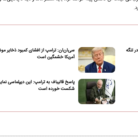
د.
ر تنگه
سی‌ان‌ان: ترامپ از افشای کمبود ذخایر م
آمریکا خشمگین است
پاسخ قالیباف به ترامپ: این دیپلماسی نما
شکست خورده است