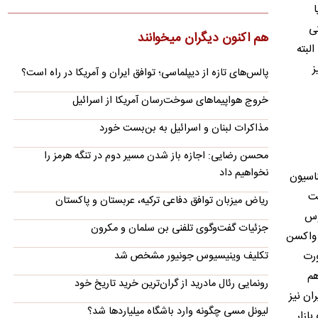
ا
۲.۷ برای اینترنت بین‌الملل اعلام کرد که نحوه محاسبه مصرف…
تی
روایت رویترز از اختلاف ایران و عمان بر سر عوارض
هم اکنون دیگران میخوانند
لبته
عبور از تنگه هرمز
 چیز
پالس‌های تازه از دیپلماسی؛ توافق ایران و آمریکا در راه است؟
یک رسانه آمریکایی مدعی شد که ایران و عمان در مذاکرات برای
بازگشایی مسیر کشتیرانی در تنگه هرمز، بر سر میزان عوارض عبور…
خروج هواپیماهای سوخت‌رسان آمریکا از اسرائیل
پیش‌بینی جدید از قیمت طلا؛ هر اونس به ۴۷۰۰ دلار
مذاکرات لبنان و اسرائیل به بن‌بست خورد
می‌رسد؟
دویچه‌بانک معتقد است روند صعودی بازار جهانی طلا هنوز به پایان
محسن رضایی: اجازه باز شدن مسیر دوم در تنگه هرمز را
نرسیده و قیمت هر اونس این فلز گران‌بها می‌تواند تا پایان…
نخواهیم داد
اسیون
تصاویر؛ حراج ۸۸ اثر فاخر از عهد تیموریان تا دوره
یت
ریاض میزبان توافق دفاعی ترکیه، عربستان و پاکستان
معاصر
وس
جزئیات گفت‌وگوی تلفنی بن سلمان و مکرون
نمایشگاه دومین رویداد حراج آثار فاخر هنر کلاسیک و سنتی
 واکسن
«رخ‌ست»اصفهان، روز چهارشنبه (۱۴ مرداد ۱۴۰۵) در تالار هنر هتل…
تکلیف وینیسیوس جونیور مشخص شد
ورت
بیانیه خانواده علی لاریجانی
هم
رونمایی رئال مادرید از گران‌ترین خرید تاریخ خود
خانواده شهید لاریجانی در واکنش به اظهارات اخیر یک نماینده
 غیر‌رسمی داروی ایران نیز
مجلس درباره چگونگی شهادت وی، با صدور بیانیه‌ای خواستار
لیونل مسی چگونه وارد باشگاه میلیاردها شد؟
ازار