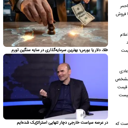
عقب است
احمر
معاون رئیس‌جمهور تروریست آمریکا گفت: ایرانی‌ها افراد فوق‌العاده
ا فروش
دشواری هستند و یک سیستم چندپاره دارند؛ افرادی در سیستم…
حمایت ترامپ از جی دی ونس برای انتخابات ۲۰۲۸
طبق گزارش‌ها، یکی از مشاوران گفته است که رئیس جمهور به طور
علام
خصوصی تصمیم گرفته است که ونس پس از او رهبری حزب
د
جمهوری خواه…
طلا، دلار یا بورس؛ بهترین سرمایه‌گذاری در سایه سنگین تورم
قیمت
یوسف پزشکیان: اگر دولت شکست بخورد، ایران
شکست می‌خورد
مشاور رسانه‌ای رئیس جمهور گفت: اینکه آقای رئیس جمهور می‌گوید
عادی
اگر کسی می‌تواند تورم را کنترل کند، به میدان بیاید،…
ی مشخص
تغییر مهم در کالابرگ؛ زمانبندی‌ شارژ اعتبار عوض شد
 قیمت
زمان واریز اعتبار کالابرگ برای سرپرستان خانوار با رقم آخر کدملی
نیست
چهار به بعد تغییر کرد
اولین واکنش رسمی به ماجرای اعمال ضریب ۲.۷
برای اینترنت بین‌الملل
در عرصه سیاست خارجی دچار تنهایی استراتژیک شده‌ایم
 است که
سازمان تنظیم مقررات و ارتباطات رادیویی با رد ادعای اعمال ضریب