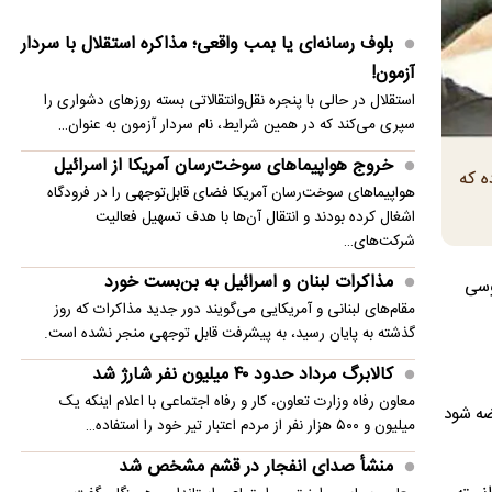
کالابرگ مرداد حدود ۴۰‌ میلیون نفر شارژ شد
بلوف رسانه‌ای یا بمب واقعی؛ مذاکره استقلال با سردار
وضعیت جوی کشور در ۷۲ ساعت آینده/ موج
آزمون!
بارش‌های تابستانه در راه ۱۱ استان
استقلال در حالی با پنجره نقل‌وانتقالاتی بسته روزهای دشواری را
سپری می‌کند که در همین شرایط، نام سردار آزمون به عنوان…
رابرت دنیرو: کشور من دیگر دوست داشتنی نیست
خروج هواپیماهای سوخت‌رسان آمریکا از اسرائیل
سی‌ان‌ان: ترامپ از افشای کمبود ذخایر موشکی آمریکا
ه که
هواپیماهای سوخت‌رسان آمریکا فضای قابل‌توجهی را در فرودگاه
خشمگین است
اشغال کرده بودند و انتقال آن‌ها با هدف تسهیل فعالیت
شرکت‌های…
مذاکرات لبنان و اسرائیل به بن‌بست خورد
وسی
مقام‌های لبنانی و آمریکایی می‌گویند دور جدید مذاکرات که روز
گذشته به پایان رسید، به پیشرفت قابل توجهی منجر نشده است.
کالابرگ مرداد حدود ۴۰‌ میلیون نفر شارژ شد
معاون رفاه وزارت تعاون، کار و رفاه اجتماعی با اعلام اینکه یک
ر عرضه شود
میلیون و ۵۰۰ هزار نفر از مردم اعتبار تیر خود را استفاده…
منشأ صدای انفجار در قشم مشخص شد