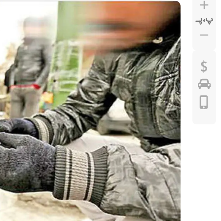
پ
،
پـ