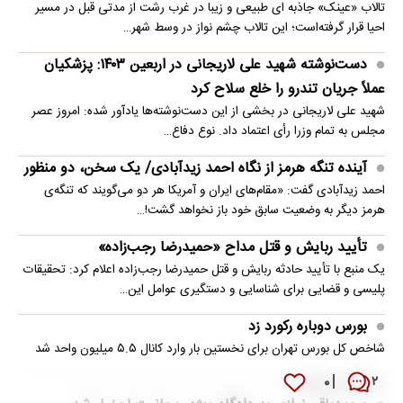
تالاب «عینک» جاذبه ای طبیعی و زیبا در غرب رشت از مدتی قبل در مسیر
احیا قرار گرفته‌است؛ این تالاب چشم نواز در وسط شهر…
دست‌نوشته شهید علی لاریجانی در اربعین ۱۴۰۳: پزشکیان
عملاً جریان تندرو را خلع سلاح کرد
شهید علی لاریجانی در بخشی از این دست‌نوشته‌ها یادآور شده: امروز عصر
مجلس به تمام وزرا رأی اعتماد داد. نوع دفاع…
آینده تنگه هرمز از نگاه احمد زیدآبادی/ یک سخن، دو منظور
احمد زیدآبادی گفت: «مقام‌های ایران و آمریکا هر دو می‌گویند که تنگه‌ی
هرمز دیگر به وضعیت سابق خود باز نخواهد گشت!…
تأیید ربایش و قتل مداح «حمیدرضا رجب‌زاده»
یک منبع با تأیید حادثه ربایش و قتل حمیدرضا رجب‌زاده اعلام کرد: تحقیقات
پلیسی و قضایی برای شناسایی و دستگیری عوامل این…
بورس دوباره رکورد زد
شاخص کل بورس تهران برای نخستین ‌بار وارد کانال ۵.۵ میلیون واحد شد
۰
۲
سخنگوی قوه قضائیه: