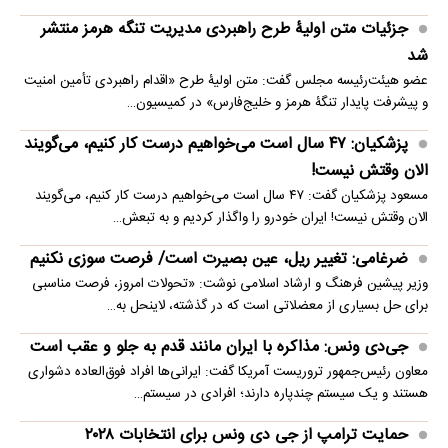
جزئیات متن اولیۀ طرح راهبردی مدیریت تنگه هرمز منتشر
شد
عضو هیئت‌رئیسه مجلس گفت: متن اولیۀ طرح «اقدام راهبردی تأمین امنیت
و پیشرفت پایدار تنگۀ هرمز و خلیج‌فارس» در کمیسیون…
پزشکیان: ۴۷ سال است می‌خواهیم درست کار کنیم، می‌گویند
الان وقتش نیست!
مسعود پزشکیان گفت: ۴۷ سال است می‌خواهیم درست کار کنیم، می‌گویند
الان وقتش نیست! ایران خودرو را واگذار کردیم و به تبعش…
ضرغامی: تغییر ریل، عین بصیرت است/ فرصت سوزی نکنیم
وزیر پیشین فرهنگ و ارشاد اسلامی نوشت: «تحولات امروز، فرصت مناسبی
برای حل بسیاری از معضلاتی‌ است که در گذشته، لاینحل به…
جی‌دی ونس: مذاکره با ایران مانند قدم به جلو و عقب است
معاون رئیس‌جمهور تروریست آمریکا گفت: ایرانی‌ها افراد فوق‌العاده دشواری
هستند و یک سیستم چندپاره دارند؛ افرادی در سیستم…
حمایت ترامپ از جی دی ونس برای انتخابات ۲۰۲۸