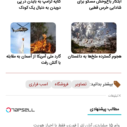
ابتکار باغ‌وحش مسکو برای
کنایه ترامپ به بایدن در پی
شادابی خرس قطبی
دویدن به دنبال یک کودک
هجوم گسترده ملخ‌ها به داغستان
گارد ملی آمریکا از آسمان به مقابله
با آتش رفت
بیشتر بدانید:
تصاویر
فروشگاه
اسب فراری
تبلیغات
مطالب پیشنهادی
وام 15 میلیاردی آبان تتر | فوری، فقط با احراز هویت