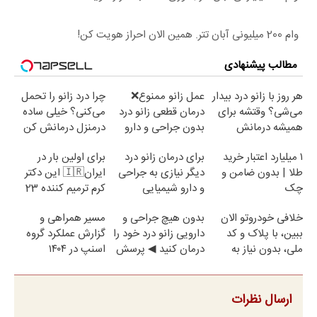
وام 200 میلیونی آبان تتر. همین الان احراز هویت کن!
مطالب پیشنهادی
هر روز با زانو درد بیدار
عمل زانو ممنوع❌
چرا درد زانو را تحمل
می‌شی؟ وقتشه برای
درمان قطعی زانو درد
می‌کنی؟ خیلی ساده
همیشه درمانش
بدون جراحی و دارو
درمنزل درمانش کن
کنی✅فرم پر کن
(پرسش نامه)
۱ میلیارد اعتبار خرید
برای درمان زانو درد
برای اولین بار در
طلا | بدون ضامن و
دیگر نیازی به جراحی
ایران🇮🇷 این دکتر
چک
و دارو شیمیایی
کرم ترمیم کننده 23
نیست(پرسش‌نامه)
روزه ساخت!
خلافی خودروتو الان
بدون هیچ جراحی و
مسیر همراهی و
ببین، با پلاک و کد
دارویی زانو درد خود را
گزارش عملکرد گروه
ملی، بدون نیاز به
درمان کنید ◀ پرسش
اسنپ در ۱۴۰۴
مراجعه حضوری
نامه ▶
ارسال نظرات