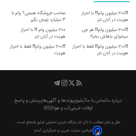
❗❗200 میلیون وام❗❗ با احراز
صاحب فروشگاه هستی؟ وام تا
هویت در آبان تتر
۳ میلیارد تومان بگیر
❗❗200 میلیون وام❗❗ هر چی
200 میلیون وام ❗❗ با احراز
میخوای باهاش بخر!!
هویت در آبان تتر
❗❗200 میلیون وام❗❗ فقط با احراز
❗❗200 میلیون وام❗❗ فقط با احراز
هویت در آبان تتر
هویت
درباره ما
تماس با ما
آرشیو
پیوند‌ها و آگهی‌ها
پرسش و پاسخ
اوقات شرعی
آب و هوا
RSS
نقل و نشر مطالب با ذکر نام
پايگاه خبری تحليلی فرارو
بلامانع است.
طراحی سایت خبری و خبرگزاری آسام