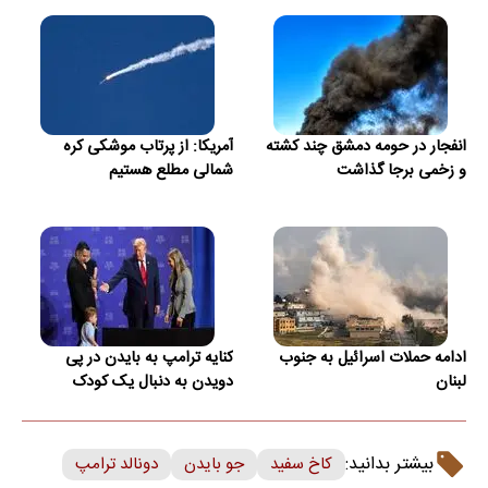
انفجار در حومه دمشق چند کشته
آمریکا: از پرتاب موشکی کره
و زخمی برجا گذاشت
شمالی مطلع هستیم
ادامه حملات اسرائیل به جنوب
کنایه ترامپ به بایدن در پی
لبنان
دویدن به دنبال یک کودک
بیشتر بدانید:
کاخ سفید
جو بایدن
دونالد ترامپ