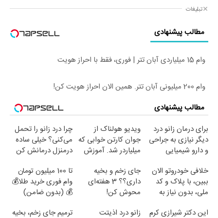
تبلیغات
مطالب پیشنهادی
وام 15 میلیاردی آبان تتر | فوری، فقط با احراز هویت
وام 200 میلیونی آبان تتر. همین الان احراز هویت کن!
مطالب پیشنهادی
برای درمان زانو درد
ویدیو هولناک از
چرا درد زانو را تحمل
دیگر نیازی به جراحی
جوان کارتن خوابی که
می‌کنی؟ خیلی ساده
و دارو شیمیایی
میلیاردر شد. آموزش
درمنزل درمانش کن
نیست(پرسش‌نامه)
رایگان
خلافی خودروتو الان
جای زخم و بخیه
تا 100 میلیون تومان
ببین، با پلاک و کد
داری؟؟ 3 هفته‌ای
وام فوری خرید طلا💰
ملی، بدون نیاز به
محوش کن!
💰 (بدون ضامن)
مراجعه حضوری
این دکتر شیرازی کرم
زانو درد اذیتت
ترمیم جای زخم، بخیه