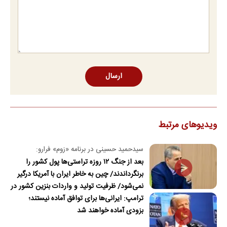
ارسال
ویدیوهای مرتبط
سیدحمید حسینی در برنامه «زوم» فرارو:
بعد از جنگ ۱۲ روزه تراستی‌ها پول کشور را
برنگرداندند/ چین به خاطر ایران با آمریکا درگیر
نمی‌شود/ ظرفیت تولید و واردات بنزین کشور در
ترامپ: ایرانی‌ها برای توافق آماده نیستند؛
جنگ آسیب دید/حدود ۶۰ روز توانایی ذخیره
بزودی آماده خواهند شد
نفت در محاصره را داریم