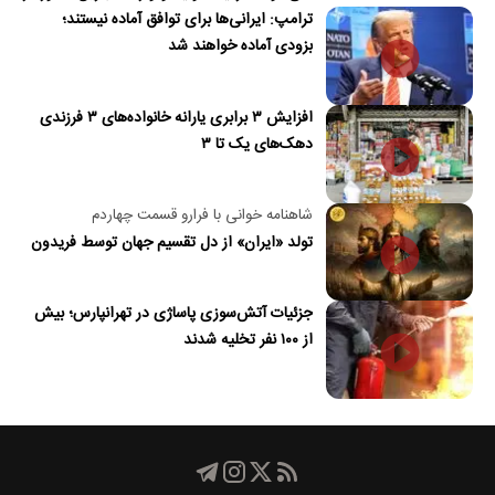
ترامپ: ایرانی‌ها برای توافق آماده نیستند؛
جنگ آسیب دید/حدود ۶۰ روز توانایی ذخیره
بزودی آماده خواهند شد
نفت در محاصره را داریم
افزایش ۳ برابری یارانه خانواده‌های ۳ فرزندی
دهک‌های یک تا ۳
شاهنامه خوانی با فرارو قسمت چهاردم
تولد «ایران» از دل تقسیم جهان توسط فریدون
جزئیات آتش‌سوزی پاساژی در تهرانپارس؛ بیش
از ۱۰۰ نفر تخلیه شدند