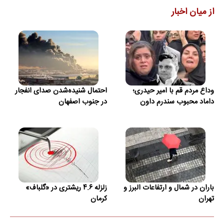
از میان اخبار
وداع مردم قم با امیر حیدری؛
احتمال شنیده‌شدن صدای انفجار
داماد محبوب سندرم داون
در جنوب اصفهان
باران در شمال و ارتفاعات البرز و
زلزله ۴.۶ ریشتری در «گلباف»
تهران
کرمان