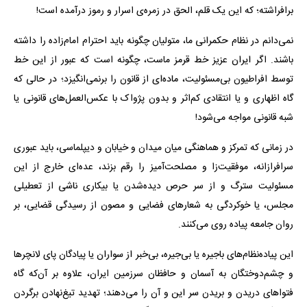
حاشیه‌ی تودیع و تشییع رهبر شهید (ره) شاهد بودیم.
یکی از عجایب معماگونه‌ی این‌گونه وقایع آن است، که علیرغم اندک‌بودن
مطلق حاشیه‌سازان، همواره حاشیه‌های امن و غیرپاسخگو برای آنان فراهم
است و راه‌های ستیز و چترهای گریز بر ایشان همواره هموار است و
برافراشته؛ که این یک قلم، الحق در زمره‌ی اسرار و رموز درآمده است!
نمی‌دانم در نظام حکمرانی ما، متولیان چگونه باید احترام امام‌زاده را داشته
باشند. اگر ایران عزیز خط قرمز ماست، چگونه است که عبور از این خط
توسط افراطیون بی‌مسئولیت، ماده‌ای از قانون را برنمی‌انگیزد؛ در حالی که
گاه اظهاری و یا انتقادی کم‌اثر و بدون پژواک با عکس‌العمل‌های قانونی یا
شبه قانونی مواجه می‌شود!
در زمانی که تمرکز و هماهنگی میان میدان و خیابان و دیپلماسی، باید عبوری
سرافرازانه، موفقیت‌زا و مصلحت‌آمیز را رقم بزند، عده‌ای خارج از این
مسئولیت سترگ و از سر حرص دیده‌شدن یا بیکاری ناشی از تعطیلی
مجلس، یا خوکردگی به شعارهای فضایی و مصون از رسیدگی قضایی، بر