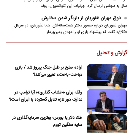
ورود غافلگیرکننده کاپی‌باراها به ساختمان مجلس
حضور غیرمنتظره چند کاپی‌بارا در ساختمان مجلس ایالتی ماتو گروسو برزیل،
کارکنان این مجموعه را غافلگیر کرد.
سی‌ان‌ان:
توافقی در مورد تنگه هرمز در حال شکل‌گیری است؛ اما نه
توافقی که ترامپ بخواهد
یک مقام ارشد کشورهای خلیج فارس که با روند مذاکرات آشناست، اظهار
داشت که احتمال دستیابی به توافق تا روز جمعه حدود ۵۰ به…
برخورد قطعه ۴ تنی از موشک اسپیس ایکس به ماه
یک قطعه ۴ تنی از موشک اسپیس ایکس به طور غیر عمد به ماه برخورد کرد.
واکنش پزشکیان به حواشی پیام رهبر انقلاب درباره تفاهم‌نامه
آتش‌بس
رهبری فرموده بودند که اگر سه‌چهارم اعضای شعام موافق باشند، من هم
موافقم.
رئیس‌جمهور در گفت‌وگو با مردم؛