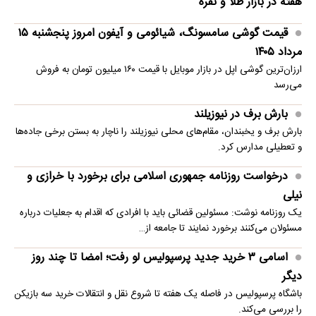
ادعای توافق تهران و مسقط برای بازگشایی تنگه هرمز؛ تصمیم
نهایی در انتظار ایران
یک رسانه عربی به نقل از منابع آگاه مدعی شده تهران و مسقط بر سر خطوط
کلی بازگشایی تنگه هرمز به تفاهم رسیده‌اند و اعلام…
سفیر ایران در ژاپن:
فاجعه هیروشیما در حال تکرار است
سفیر ایران در توکیو، در مراسم یادبود کشته‌شدگان حمله اتمی به هیروشیما (۶
آگوست ۱۹۴۵) درباره تکرار این فاجعه هشدار داد.
تکذیب شایعه معافیت سربازان فراری
نظام وظیفه با انتشار اطلاعیه‌ای شایعه مربوط معافیت سربازان فراری را
تکذیب کرد.
ویدیو؛ نقش‌آفرینی روزبه حصاری بدون بدلکار در سریال
«رویای نیمه‌شب»
روزبه حصاری، بازیگر فیلم و سریال‌ها سکانس‌های خطرناک سریال «رویای
نیمه شب» را بدون حضور بدلکار انجام داد.
جنگ به ساحل رسید؛ روایت جاشوهای غریب دریا