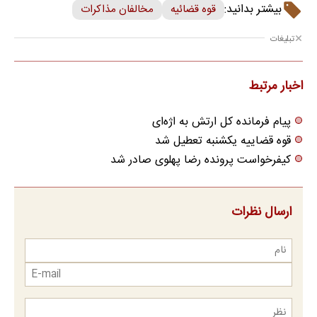
در انتظار ایران
فاجعه هیروشیما در حال تکرار
ویدیو؛ حمله خلبانان ایرانی بدون
است
GPS به پایگاه آمریکا
بیشتر بدانید:
قوه قضائیه
مخالفان مذاکرات
تبلیغات
مطالب پیشنهادی
❗❗200 میلیون وام❗❗ هر چی میخوای باهاش بخر!!