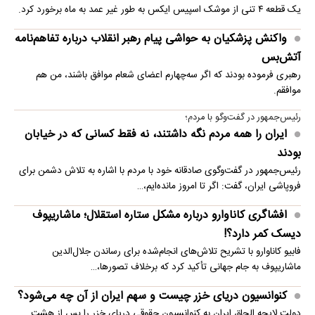
بارش برف و یخبندان، مقام‌های محلی نیوزیلند را ناچار به بستن برخی جاده‌ها
و تعطیلی مدارس کرد.
درخواست روزنامه جمهوری اسلامی برای برخورد با خرازی و
نیلی
یک روزنامه نوشت: مسئولین قضائی باید با افرادی که اقدام به جعلیات درباره
مسئولان می‌کنند برخورد نمایند تا جامعه از…
اسامی ۳ خرید جدید پرسپولیس لو رفت؛ امضا تا چند روز
دیگر
باشگاه پرسپولیس در فاصله یک هفته تا شروع نقل و انتقالات خرید سه بازیکن
را بررسی می‌کند.
عصبانیت شریعتمداری از تفاهم با عمان؛ گشایش تنگه هرمز
یعنی نجات آمریکا
مدیرمسئول روزنامه کیهان، با انتقاد از احتمال گشایش تنگه هرمز در چارچوب
تفاهم ایران و عمان، این اقدام را به سود آمریکا…
قیمت دینار عراق امروز پنجشنبه ۱۵ مرداد ۱۴۰۵
قیمت دینار عراق با رشد ۲.۵ درصدی در یک هفته اخیر، به ۱۳۲.۱ تومان رسید