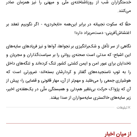
روان جامعه پیاده روی می‌کنند.
این پیاده‌نظام‌های باجیره یا بی‌جیره، بی‌خبر از سواران یا پیادگان پای لانچرها
و چشم‌دوختگان به آسمان و حافظان سرزمین ایران، علاوه بر آن‌که گاه
فتواهای دریدن و بریدن سر این و آن را می‌دهند؛ تهدید تیغ‌نهادن برگردن
خدمتگزاران شب از روزناشناخته‌ی ملّی و میهنی را نیز همزمان صادر
می‌کنند.
حقّا که سکوت نجیبانه در برابر این‌همه «نابخردی» - اگر نگوییم تعمّد بر
اغتشاش‌آفرینی- دست‌مریزاد دارد!
نگاهی از سر تأمّل و شک‌برانگیزی بر نجواها، آواها و نیز فریادهای سایه‌های
این اشباح- که مدتی است صحنه‌ی روانی را بر سیاست‌گذاران و مجریان و
ناخدایان برای عبور امن و ایمن کشتی کشور تنگ کرده‌اند و تنگه‌های داخل
را به توپ ناسنجیده‌های گفتار و کردارشان بسته‌اند- ضرورتی است که
هوشیاری جمعی را می‌طلبد و مهم‌تر از آن، مهار قانونی و قضایی را؛ پیش از
آن که پژواک حرکت بی‌نظیر هم‌دلی و همبستگی ملّی در یک‌هفته‌ی اخیر،