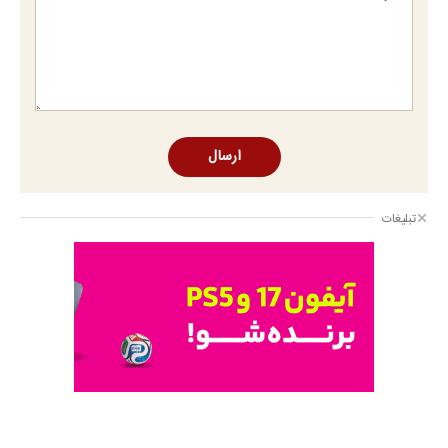
وام 200 میلیونی آبان تتر. همین الان احراز هویت کن!
مطالب پیشنهادی
چرا درد زانو را تحمل
دیگه خبری از زخم و
بازار پر از خریدار 207
می‌کنی؟ خیلی ساده
جای بخیه نیست‼️
شده !!! ماشینتو اینجا
درمنزل درمانش کن
فقط با این کرم گیاهی
به راحتی بفروش
از بین بردن جای زخم
به جای لیزر برای جای
تا 100 میلیون تومان
های قدیمی، فقط در
زخم و بخیه از این
وام فوری خرید طلا💰
3 هفته!! (بدون لیزر و
محصول استفاده کن!
💰 (بدون ضامن)
جراحی)
خلافی خودروتو الان
زانو درد اذیتت
ترمیم جای زخم، بخیه
ببین، با پلاک و کد
می‌کنه؟ درمانش
و سوختگی فقط در 3
ملی، بدون نیاز به
آسون‌تر از چیزیه که
هفته!!😍
مراجعه حضوری
فکر
می‌کنی✅پرسشنامه
اخبار مرتبط
پیام فرمانده کل ارتش به اژه‌ای