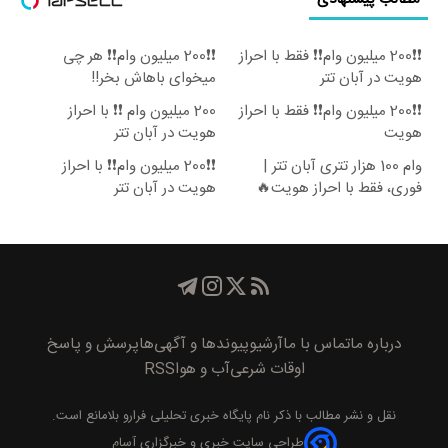
❗❗200 میلیون وام❗❗ فقط با احراز
❗❗200 میلیون وام❗❗ هر چی
هویت در آبان تتر
میخوای باهاش بخر!!
❗❗200 میلیون وام❗❗ فقط با احراز
200 میلیون وام ❗❗ با احراز
هویت
هویت در آبان تتر
وام 100 هزار تتری آبان تتر |
❗❗200 میلیون وام❗❗ با احراز
فوری، فقط با احراز هویت🔥
هویت در آبان تتر
درباره ما
تماس با ما
آرشیو
پیوند‌ها و آگهی‌ها
پرسش و پاسخ
اوقات شرعی
آب و هوا
RSS
نقل و نشر مطالب با ذکر نام
پايگاه خبری تحليلی فرارو
بلامانع است.
طراحی سایت خبری و خبرگزاری آسام