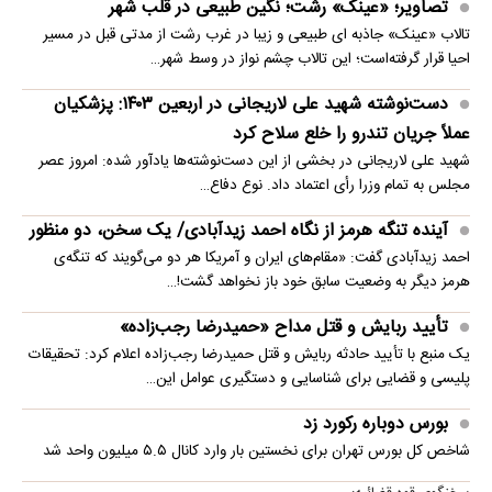
تصاویر؛ «عینک» رشت؛ نگین طبیعی در قلب شهر
تالاب «عینک» جاذبه ای طبیعی و زیبا در غرب رشت از مدتی قبل در مسیر
احیا قرار گرفته‌است؛ این تالاب چشم نواز در وسط شهر…
دست‌نوشته شهید علی لاریجانی در اربعین ۱۴۰۳: پزشکیان
عملاً جریان تندرو را خلع سلاح کرد
شهید علی لاریجانی در بخشی از این دست‌نوشته‌ها یادآور شده: امروز عصر
مجلس به تمام وزرا رأی اعتماد داد. نوع دفاع…
آینده تنگه هرمز از نگاه احمد زیدآبادی/ یک سخن، دو منظور
احمد زیدآبادی گفت: «مقام‌های ایران و آمریکا هر دو می‌گویند که تنگه‌ی
هرمز دیگر به وضعیت سابق خود باز نخواهد گشت!…
تأیید ربایش و قتل مداح «حمیدرضا رجب‌زاده»
یک منبع با تأیید حادثه ربایش و قتل حمیدرضا رجب‌زاده اعلام کرد: تحقیقات
پلیسی و قضایی برای شناسایی و دستگیری عوامل این…
بورس دوباره رکورد زد
شاخص کل بورس تهران برای نخستین ‌بار وارد کانال ۵.۵ میلیون واحد شد