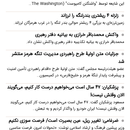
این شایعه توسط "واشنگتن کامپوست" (The Washington…
زلزله ۴ ریشتری بندرلنگه را لرزاند
زمین‌لرزه‌ای به بزرگی ۴ ریشتر حوالی بندر لنگه را در غرب هرمزگان لرزاند.
واکنش محمدباقر خرازی به بیانیه دفتر رهبری
محمدباقر خرازی به بیانیه تکذیبیه دفتر رهبری واکنش نشان داد.
جزئیات متن اولیۀ طرح راهبردی مدیریت تنگه هرمز منتشر
شد
عضو هیئت‌رئیسه مجلس گفت: متن اولیۀ طرح «اقدام راهبردی تأمین امنیت
و پیشرفت پایدار تنگۀ هرمز و خلیج‌فارس» در کمیسیون…
پزشکیان: ۴۷ سال است می‌خواهیم درست کار کنیم، می‌گویند
الان وقتش نیست!
مسعود پزشکیان گفت: ۴۷ سال است می‌خواهیم درست کار کنیم، می‌گویند
الان وقتش نیست! ایران خودرو را واگذار کردیم و به تبعش…
ضرغامی: تغییر ریل، عین بصیرت است/ فرصت سوزی نکنیم
وزیر پیشین فرهنگ و ارشاد اسلامی نوشت: «تحولات امروز، فرصت مناسبی