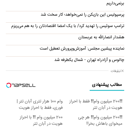
برنمی‌داریم
پرسپولیس این بازیکن را نمی‌خواهد؛ کار سخت شد
ترامپ سوئیس را تهدید کرد/ با یک امضا اقتصادتان را به هم می‌ریزم
هشدار انصارالله به عربستان
نماینده پیشین مجلس: آموزش‌وپرورش تعطیل است
چالوس و آزادراه تهران - شمال یکطرفه شد
تبلیغات
مطالب پیشنهادی
❗❗200 میلیون وام❗❗ فقط با احراز
وام 100 هزار تتری آبان تتر |
هویت در آبان تتر
فوری، فقط با احراز هویت
❗❗200 میلیون وام❗❗ هر چی
200 میلیون وام ❗❗ با احراز
میخوای باهاش بخر!!
هویت در آبان تتر