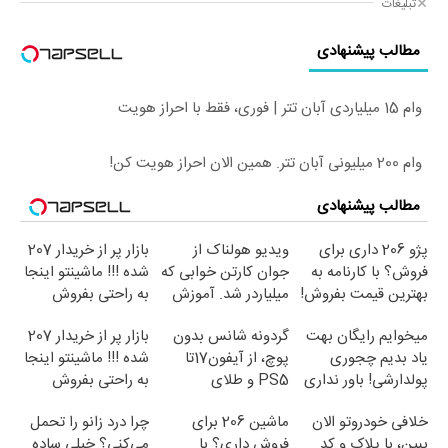
تبلیغات
مطالب پیشنهادی
وام 15 میلیاردی آبان تتر | فوری، فقط با احراز هویت
وام 200 میلیونی آبان تتر. همین الان احراز هویت کن!
مطالب پیشنهادی
پژو 206 داری برای
ویدیو هولناک از
بازار پر از خریدار 207
فروش؟ با کارنامه به
جوان کارتن خوابی که
شده !!! ماشینتو اینجا
بهترین قیمت بفروش!
میلیاردر شد. آموزش
به راحتی بفروش
رایگان
میخوایم رایگان بهت
گردونه شانس بدون
بازار پر از خریدار 207
یاد بدیم چجوری
پوچ، از آیفون17تا
شده !!! ماشینتو اینجا
پولدارشی! باور نداری
PS5 و طلای
به راحتی بفروش
امتحانش مجانیه
دیجیتال و دلار🔥
خلافی خودروتو الان
ماشین 206 برای
چرا درد زانو را تحمل
ببین، با پلاک و کد
فروش داری؟ با
می‌کنی؟ خیلی ساده