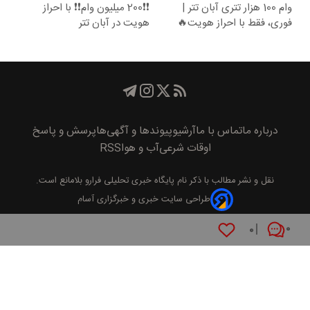
وام 100 هزار تتری آبان تتر |
❗❗200 میلیون وام❗❗ با احراز
فوری، فقط با احراز هویت🔥
هویت در آبان تتر
درباره ما
تماس با ما
آرشیو
پیوند‌ها و آگهی‌ها
پرسش و پاسخ
اوقات شرعی
آب و هوا
RSS
نقل و نشر مطالب با ذکر نام
پايگاه خبری تحليلی فرارو
بلامانع است.
طراحی سایت خبری و خبرگزاری آسام
۰
۰