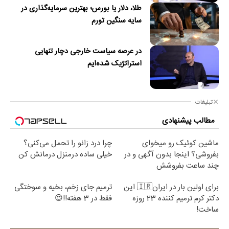
طلا، دلار یا بورس؛ بهترین سرمایه‌گذاری در
سایه سنگین تورم
در عرصه سیاست خارجی دچار تنهایی
استراتژیک شده‌ایم
تبلیغات
مطالب پیشنهادی
ماشین کوئیک رو میخوای
چرا درد زانو را تحمل می‌کنی؟
بفروشی؟ اینجا بدون آگهی و در
خیلی ساده درمنزل درمانش کن
چند ساعت بفروشش
برای اولین بار در ایران🇮🇷 این
ترمیم جای زخم، بخیه و سوختگی
دکتر کرم ترمیم کننده 23 روزه
فقط در 3 هفته!!😍
ساخت!