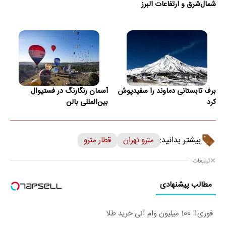
شمال‌شرق و ارتفاعات البرز
برف تابستانی دماوند را سفیدپوش
آسمان رنگارنگ در فستیوال
کرد
بین‌المللی بالن
بیشتر بدانید:
مترو تهران
قطار مترو
تبلیغات
مطالب پیشنهادی
فوری‼️ 100 میلیون وام آنی خرید طلا