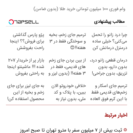
وام فوری 100 میلیون تومانی خرید طلا (بدون ضامن)
مطالب پیشنهادی
چرا درد زانو را تحمل
ترمیم جای زخم، بخیه
پژو پارس گذاشتی
می‌کنی؟ خیلی ساده
و سوختگی فقط در 3
برای فروش؟؟ اینجا
درمنزل درمانش کن
هفته!!😍
راحت بفروشش
درمان قطعی زانو درد،
از بین بردن جای زخم
بازار پر از خریدار 207
بدون دارو، بدون
های قدیمی، فقط در
شده !!! ماشینتو اینجا
تزریق، بدون جراحی!
3 هفته!! (بدون لیزر و
به راحتی بفروش
(پرسش‌نامه)
جراحی)
ترمیم جای اسکار و
خلافی خودروتو الان
به جای لیزر برای جای
زخم‌های قدیمی فقط
ببین، با پلاک و کد
زخم و بخیه از این
با این کرم فوق العاده
ملی، بدون نیاز به
محصول استفاده کن!
😍(مشاوره)
مراجعه حضوری
اخبار مرتبط
ثبت بیش از ۷ میلیون سفر با مترو تهران تا صبح امروز