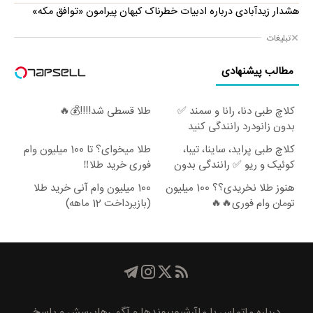
هشدار زیدآبادی درباره ادبیات خطرناک کیهان پیرامون «توافق مکه»
تبلیغات
مطالب پیشنهادی
کلاچ طبی دنا، رانا و سمند ✅
طلا قسطی شد!!!!💰🔥
بدون زانودرد رانندگی کنید
کلاچ طبی پراید، ساینا، تیبا،
طلا میخوای؟ تا 100 میلیون وام
کوئیک و ریو ✅ رانندگی بدون
فوری خرید طلا‼️
زانودرد
هنوز طلا نخریدی؟؟ 100 میلیون
100 میلیون وام آنی خرید طلا
تومان وام فوری🔥🔥
(بازپرداخت 12 ماهه)
درباره ما
تماس با ما
آرشیو
پیوند‌ها و آگهی‌ها
پرسش و پاسخ