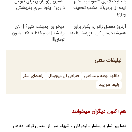
با جلبک لاغری 3سوته به اندام
ماشین پژو پارس برای فروش
ایده ال برس(تا امشب تخفیف
داری؟ اینجا سریع بفروشش
ویژه)
آرتروز مفصل زانو رو یکبار برای
میخوای ایمپلنت کنی؟ | الان
همیشه درمان کن! ◗پرسش‌نامه◖
وقتشه | اونم فقط با ۲۵ میلیون
تومان!!!
تبلیغات متنی
دانلود نوحه و مداحی
صرافی ارز دیجیتال
راهنمای سفر
بلیط هواپیما
هم اکنون دیگران میخوانند
تصاویر؛ نماز بن‌سلمان، اردوغان و شریف پس از امضای توافق دفاعی