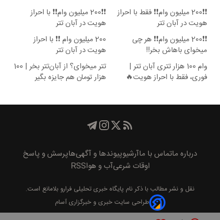
❗❗200 میلیون وام❗❗ فقط با احراز
❗❗200 میلیون وام❗❗ با احراز
هویت در آبان تتر
هویت در آبان تتر
❗❗200 میلیون وام❗❗ هر چی
200 میلیون وام ❗❗ با احراز
میخوای باهاش بخر!!
هویت در آبان تتر
وام 100 هزار تتری آبان تتر |
تتر میخوای؟ از آبان‌تتر بخر | 100
فوری، فقط با احراز هویت🔥
هزار تومان هم جایزه بگیر
درباره ما
تماس با ما
آرشیو
پیوند‌ها و آگهی‌ها
پرسش و پاسخ
اوقات شرعی
آب و هوا
RSS
نقل و نشر مطالب با ذکر نام
پايگاه خبری تحليلی فرارو
بلامانع است.
طراحی سایت خبری و خبرگزاری آسام