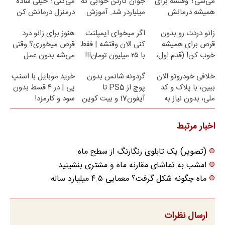
می‌شی؟ وقتشه برای
جوان کارتن خوابی که
می‌کنی؟ خیلی ساده
همیشه درمانش
میلیاردر شد. آموزش
درمنزل درمانش کن
کنی✅فرم پر کن
رایگان
زانو دردت رو بدون
اگر میخوای ایمپلنت
هنوز برای زانو درد
قرص برای همیشه
کنی الان وقتشه | فقط
قرص میخوری؟ وقتی
خوب کن! (قدم اول،
با ۲۵ میلیون تومان!!!
می‌شه بدون عمل
پرسش‌نامه)
درمانش کرد؟؟؟؟
خلافی خودروتو الان
گردونه شانس بدون
خرید موبایل با اسنپ
ببین، با پلاک و کد
پوچ از PS5 تا
پی | در ۴ قسط بدون
ملی، بدون نیاز به
آیفون17 و بیت کوین
سود و کارمزد!
مراجعه حضوری
🔥
اخبار مرتبط
(تصویر) یک تابلوی رنگارنگ از سطح ماه
امشب به تماشای مقارنه ماه و مشتری بنشینید
ماه چگونه شکل گرفت؟ معمایی ۴.۵ میلیارد ساله
ارسال نظرات