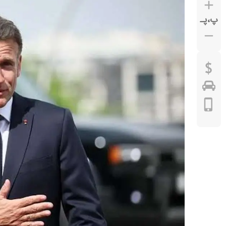
پ
،
پـ