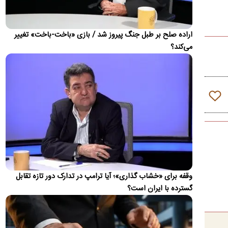
ذوق مهران غفوریان از بازیگر شدن دخترش
مهران غفوریان درباره حضور دختر هفت‌ساله‌اش، هانا غفوریان، در
سریال «کلاغ» گفت که پیشنهاد بازی او را مهدی زمین‌پرداز…
اراده صلح بر طبل جنگ پیروز شد / بازی «باخت-باخت» تغییر
می‌کند؟
ظریف: چین و روسیه شرکای مهم ایران هستند، اما نه
جایگزین همه جهان
دیپلمات پیشین ایران بیان کرد که چین و روسیه شرکای مهم ایران در
آینده خواهند بود، اما این روابط نباید جایگزین تعامل با…
ویدئو؛ جزئیات و لحظه وقوع حادثه امنیتی برای
بالگرد ترامپ
حادثه امنیتی برای بالگرد دونالد ترامپ پس از آن رخ داد که
Marine One در ۴ آگوست از فرودگاه الیپس خارج شد، در حالی
که…
وقفه برای «خشاب گذاری»؛ آیا ترامپ در تدارک دور تازه تقابل
این گزارش به روز می‌شود...
اطلاعات تازه از شنیده شدن صدای انفجار در بحرین
گسترده با ایران است؟
برخی منابع عربی شنیدن صدای انفجار در کشور بحرین را تایید
کردند.