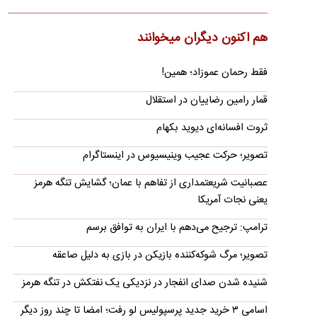
مرحله بررسی و تدوین نهایی است
سخنگوی وزارت خارجه گفت: تفاهم ایران و عمان به خودی خود
نمی‌تواند به معنای تضمین امنیت کامل برای کشتی‌های عبوری از…
هم اکنون دیگران میخوانند
ادعای آسوشیتدپرس:
فقط رحمان عموزاد؛ همین!
پیش‌نویس توافق ایران و عمان نهایی شد؟
خبرنگار المیادین در تهران از وجود چشم‌اندازی مثبت برای حل‌وفصل
قمار رامین رضاییان در استقلال
پرونده تنگه هرمز خبر داده و مدعی شده است ایران و عمان…
ثروت افسانه‌‌ای دیوید بکهام
آمریکا برخی تحریم‌ها علیه هوانوردی ایران را لغو کرد
وزارت خزانه‌داری آمریکا نام چند شرکت هواپیمایی مرتبط با ایران را
تصویر؛ حرکت عجیب وینیسیوس در اینستاگرام
از فهرست تحریم‌های خود خارج کرد.
عصبانیت شریعتمداری از تفاهم با عمان؛ گشایش تنگه هرمز
ادعای سی‌بی‌اس: توافق تنگه هرمز شامل عوارض عبور
یعنی نجات آمریکا
کشتی‌ها نیست
ترامپ: ترجیح می‌دهم با ایران به توافق برسم
طبق ادعای یک رسانه آمریکایی به نقل از برخی منابع، مذاکره جدید
ایران و عمان عوارض یا هزینه خدمات برای عبور از این آبراه…
تصویر؛ مرگ شوکه‌کننده بازیکن در بازی به دلیل صاعقه
رویترز: یک توییت ترامپ می‌تواند همه‌چیز را به هم
شنیده شدن صدای انفجار در نزدیکی یک نفتکش در تنگه هرمز
بزند
رویترز با اشاره به حساسیت جزئیات مذاکرات هشدار داده است که
اسامی ۳ خرید جدید پرسپولیس لو رفت؛ امضا تا چند روز دیگر