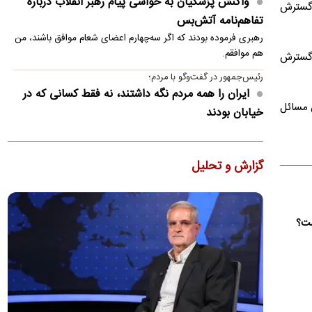
واکنش پزشکیان به حواشی پیام رهبر انقلاب درباره
و گسترش
تفاهم‌نامه آتش‌بس
رهبری فرموده بودند که اگر سه‌چهارم اعضای شعام موافق باشند، من
هم موافقم.
 گسترش
رئیس‌جمهور در گفت‌وگو با مردم؛
ایران را همه مردم نگه داشتند، نه فقط کسانی که در
 مسائل
خیابان بودند
رئیس‌جمهور در گفت‌وگوی صادقانه خود با مردم با اشاره به تلاش
دشمن برای فروپاشی ایران، گفت: اگر تا امروز مانده‌ایم،…
گزارش و تحلیل
افشاگری کاناوارو درباره مشکل ستاره استقلال؛
ماشاریپوف دیسک کمر دارد؟!
فابیو کاناوارو با تشریح تلاش‌های انجام‌شده برای رساندن جلال‌الدین
ماشاریپوف به جام جهانی تأکید کرد که برخلاف تصورها،…
ست؟
کنوانسیون دریای خزر چیست و سهم ایران از آن چه
می‌شود؟
دولت لایحه الحاق ایران به کنوانسیون حقوقی دریای خزر را پس از
هشت سال به مجلس ارسال کرد. جزئیات این کنوانسیون، روند…