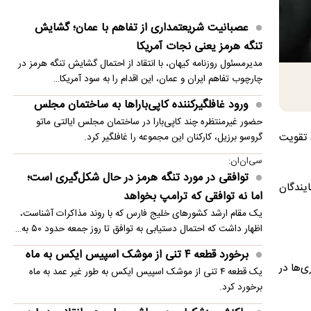
ورود غافلگیرکننده کاپی‌باراها به ساختمان مجلس
عصبانیت شریعتمداری از تفاهم با عمان؛ گشایش
اولین شلیک موشک کروز تاماهاوک ژاپن
تنگه هرمز یعنی نجات آمریکا
اشتباه محاسباتی شود، جنگ فرسایشی خواهیم
مدیرمسئول روزنامه کیهان، با انتقاد از احتمال گشایش تنگه هرمز در
داشت
چارچوب تفاهم ایران و عمان، این اقدام را به سود آمریکا…
اراده صلح بر طبل جنگ پیروز شد / بازی «باخت-
ورود غافلگیرکننده کاپی‌باراها به ساختمان مجلس
باخت» تغییر می‌کند؟
حضور غیرمنتظره چند کاپی‌بارا در ساختمان مجلس ایالتی ماتو
ه تقویت
گروسو برزیل، کارکنان این مجموعه را غافلگیر کرد.
پشت پرده تغییر ناگهانی موضع ترامپ چیست؟
سی‌ان‌ان:
توافقی در مورد تنگه هرمز در حال شکل‌گیری است؛
ایندگان
اما نه توافقی که ترامپ بخواهد
یک مقام ارشد کشورهای خلیج فارس که با روند مذاکرات آشناست،
اظهار داشت که احتمال دستیابی به توافق تا روز جمعه حدود ۵۰ به…
برخورد قطعه ۴ تنی از موشک اسپیس ایکس به ماه
‌ها در
یک قطعه ۴ تنی از موشک اسپیس ایکس به طور غیر عمد به ماه
برخورد کرد.