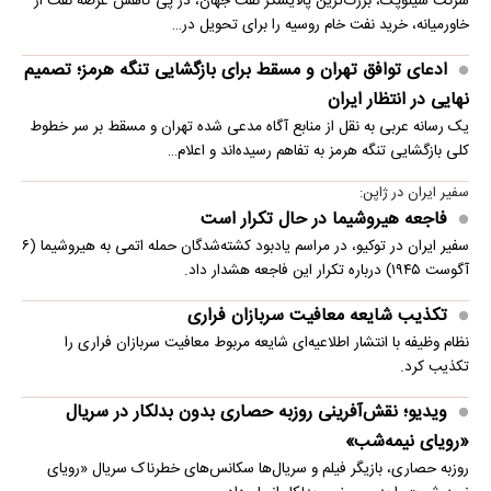
شرکت سینوپک، بزرگ‌ترین پالایشگر نفت جهان، در پی کاهش عرضه نفت از
خاورمیانه، خرید نفت خام روسیه را برای تحویل در…
ادعای توافق تهران و مسقط برای بازگشایی تنگه هرمز؛ تصمیم
نهایی در انتظار ایران
یک رسانه عربی به نقل از منابع آگاه مدعی شده تهران و مسقط بر سر خطوط
کلی بازگشایی تنگه هرمز به تفاهم رسیده‌اند و اعلام…
سفیر ایران در ژاپن:
فاجعه هیروشیما در حال تکرار است
سفیر ایران در توکیو، در مراسم یادبود کشته‌شدگان حمله اتمی به هیروشیما (۶
آگوست ۱۹۴۵) درباره تکرار این فاجعه هشدار داد.
تکذیب شایعه معافیت سربازان فراری
نظام وظیفه با انتشار اطلاعیه‌ای شایعه مربوط معافیت سربازان فراری را
تکذیب کرد.
ویدیو؛ نقش‌آفرینی روزبه حصاری بدون بدلکار در سریال
«رویای نیمه‌شب»
روزبه حصاری، بازیگر فیلم و سریال‌ها سکانس‌های خطرناک سریال «رویای