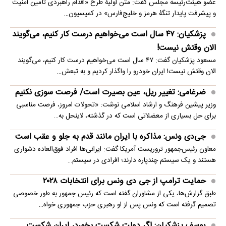
عضو هیئت‌رئیسه مجلس گفت: متن اولیۀ طرح «اقدام راهبردی تأمین امنیت
و پیشرفت پایدار تنگۀ هرمز و خلیج‌فارس» در کمیسیون…
پزشکیان: ۴۷ سال است می‌خواهیم درست کار کنیم، می‌گویند
الان وقتش نیست!
مسعود پزشکیان گفت: ۴۷ سال است می‌خواهیم درست کار کنیم، می‌گویند
الان وقتش نیست! ایران خودرو را واگذار کردیم و به تبعش…
ضرغامی: تغییر ریل، عین بصیرت است/ فرصت سوزی نکنیم
وزیر پیشین فرهنگ و ارشاد اسلامی نوشت: «تحولات امروز، فرصت مناسبی
برای حل بسیاری از معضلاتی‌ است که در گذشته، لاینحل به…
جی‌دی ونس: مذاکره با ایران مانند قدم به جلو و عقب است
معاون رئیس‌جمهور تروریست آمریکا گفت: ایرانی‌ها افراد فوق‌العاده دشواری
هستند و یک سیستم چندپاره دارند؛ افرادی در سیستم…
حمایت ترامپ از جی دی ونس برای انتخابات ۲۰۲۸
طبق گزارش‌ها، یکی از مشاوران گفته است که رئیس جمهور به طور خصوصی
تصمیم گرفته است که ونس پس از او رهبری حزب جمهوری خواه…
یوسف پزشکیان: اگر دولت شکست بخورد، ایران شکست