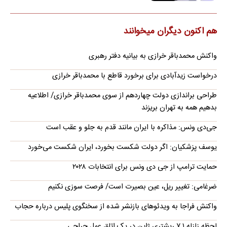
هم اکنون دیگران میخوانند
واکنش محمدباقر خرازی به بیانیه دفتر رهبری
درخواست زیدآبادی برای برخورد قاطع با محمدباقر خرازی
طراحی براندازی دولت چهاردهم از سوی محمدباقر خرازی/ اطلاعیه
بدهیم همه به تهران بریزند
جی‌دی ونس: مذاکره با ایران مانند قدم به جلو و عقب است
یوسف پزشکیان: اگر دولت شکست بخورد، ایران شکست می‌خورد
حمایت ترامپ از جی دی ونس برای انتخابات ۲۰۲۸
ضرغامی: تغییر ریل، عین بصیرت است/ فرصت سوزی نکنیم
واکنش فراجا به ویدئوهای بازنشر شده از سخنگوی پلیس درباره حجاب
لحظه زلزله ۷.۱ ریشتری ژاپن در یک اتاق عمل جراحی