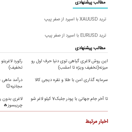
مطالب پیشنهادی
ترید XAUUSD با اسپرد از صفر پیپ
ترید EURUSD با اسپرد از صفر پیپ
مطالب پیشنهادی
این روش لاغری گیاهی توی دنیا حرف اول رو
رکورد لاغریتو
میزنه(تخفیف ویژه تا امشب)
تخفیف)
سرمایه گذاری امن با طلا و نقره دیجی کالا
مجانیه😉
تا آخر جام جهانی با پودر جلبک7 کیلو لاغر شو
لاغری بدون ر
چریبسوز🔥
اخبار مرتبط