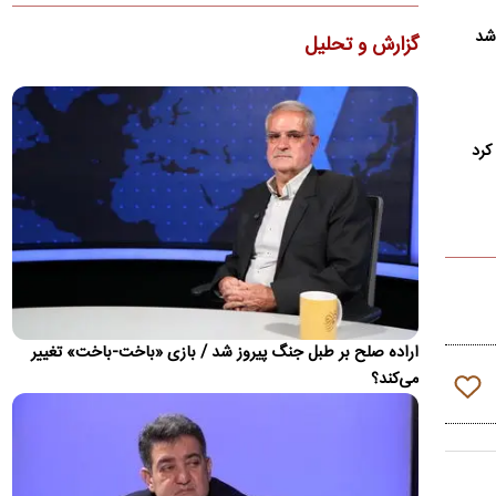
وزیر خزانه‌داری آمریکا مدعی شد واشنگتن انتظار دارد در آینده
نزدیک توافقی برای آتش‌بس ۳۰ تا ۶۰ روزه حاصل شود و با…
 شد
گزارش و تحلیل
تحریم‌های جدید آمریکا علیه ایران
وزارت خارجه آمریکا از اعمال اقدامات ضدایرانی برای مختل کردن
مبادلات مالی مرتبط با ایران خبر داد.
کرد
ادعای هگست: ترامپ جنگ ایران را برد
وزیر جنگ آمریکا، با دفاع از عملکرد دونالد ترامپ در جنگ ایران،
تحولات اخیر منطقه را نشانه پیروزی رئیس‌جمهور آمریکا…
آزمون اصلی توافق مکه چه زمانی فرا می‌رسد و ایران
کجای ماجراست؟
پژوهشگر شورای آتلانتیک، می‌پرسد: «تصور کنید ایران در پاسخ به
یک حمله آمریکا، زیرساخت‌های نفتی عربستان را هدف قرار دهد.…
اراده صلح بر طبل جنگ پیروز شد / بازی «باخت-باخت» تغییر
روایت فایننشال‌تایمز از ائتلاف‌های دفاعی جدید
می‌کند؟
درمیانه جنگ علیه ایران
تحلیلی اشاره دارد جنگ ایران معادلات امنیتی خاورمیانه را
دستخوش تغییر کرده و کشورهای منطقه را به سمت تقویت
همکاری‌های…