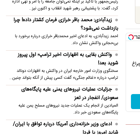
رئیس‌جمهور با تاکید بر اینکه نمی‌توان جامعه را با امر و نهی اداره
اعتراض ترامپ به حکم تازه دادگاه علیه او
کرد، گفت: با پشتیبانی رهبر شهید انقلاب و اکنون نیز…
علت شنیده شدن صدای مهیب در آسمان مسکو
زیدآبادی: محمد باقر خرازی فرمان کشتار داده! چرا
بازداشت نمی‌شود؟
احمد زیدآبادی، به ادعای اخیر محمدباقر خرازی درباره برخورد با
بی‌حجابی واکنش نشان داد.
واکنش بقایی به اظهارات اخیر ترامپ؛ اول پیروز
شوید بعد!
چراغ
سخنگوی وزارت امور خارجه ایران در واکنش به اظهارات دونالد
ترامپ درباره «غنائم جنگی» گفت کسی پیش از آنکه بتواند چنین…
جزئیات عملیات نیروهای یمنی علیه پایگاه‌های
سعودی/ انفجار در تعز
المیادین از انجام یک عملیات جدید نیروهای مسلح یمن علیه
پایگاه‌های سعودی خبر داد.
ادعای وزیر خزانه‌داری آمریکا درباره توافق با ایران/
شاید امروز یا فردا