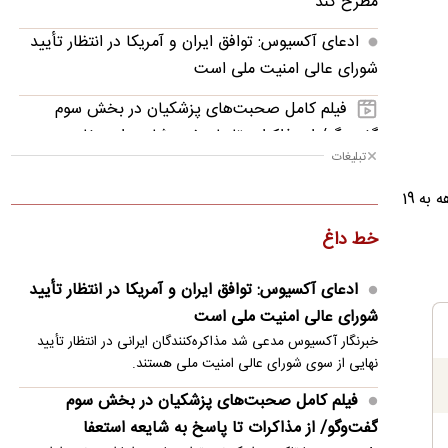
مطرح کند
ادعای آکسیوس: توافق ایران و آمریکا در انتظار تأیید
شورای عالی امنیت ملی است
فیلم کامل صحبت‌های پزشکیان در بخش سوم
گفت‌وگو/ از مذاکرات تا پاسخ به شایعه استعفا
تبلیغات
زیدآبادی: محمد باقر خرازی فرمان کشتار داده! چرا
قیمت نفت برنت در طول هفت روز گذشته 4.7 درصد از ارزش خود را از دست داده است و این افت قیمت در بازه یک ماهه به 19
بازداشت نمی‌شود؟
خط داغ
«ایرج» دوباره در بیمارستان بستری شد
عراقچی خطاب به همسایگان: زمان آن رسیده به خود
ادعای آکسیوس: توافق ایران و آمریکا در انتظار تأیید
متکی باشیم
شورای عالی امنیت ملی است
خبرنگار آکسیوس مدعی شد مذاکره‌کنندگان ایرانی در انتظار تأیید
ادعای المیادین: عراقچی دوشنبه به پاکستان می‌رود
نهایی از سوی شورای عالی امنیت ملی هستند.
تصویب لایحه تشدید تحریم‌های روسیه و تمدید
فیلم کامل صحبت‌های پزشکیان در بخش سوم
تحریم‌های ایران در سنای آمریکا
گفت‌وگو/ از مذاکرات تا پاسخ به شایعه استعفا