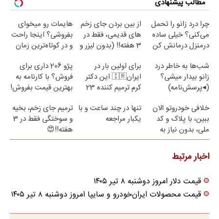
مطالب پیشنهادی
چرا درد زانو را تحمل
از بین بردن جای زخم
هایمات رو میخوای
می‌کنی؟ خیلی ساده
های قدیمی، فقط در
بفروشی؟ اینجا راحت
درمنزل درمانش کن
3 هفته!! (بدون لیزر و
و در کوتاه‌ترین زمان
جراحی)
ممکن بفروشش
شب‌ها به خاطر درد
برای اولین بار در
پژو 206 داری برای
زانو بیدار میشی؟
ایران🇮🇷 این دکتر
فروش؟ با کارنامه به
(◂پرسش‌نامه)
کرم ترمیم کننده 23
بهترین قیمت بفروش!
روزه ساخت!
خلافی خودروتو الان
تنها در چند ساعت و با
ترمیم جای زخم، بخیه
ببین، با پلاک و کد
یکبار مراجعه
و سوختگی فقط در 3
ملی، بدون نیاز به
هفته!!😍
مراجعه حضوری
اخبار مرتبط
قیمت دلار امروز دوشنبه ۸ تیر ۱۴۰۵
قیمت محصولات ایران‌خودرو و سایپا امروز دوشنبه ۸ تیر ۱۴۰۵