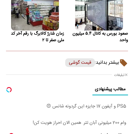
صعود بورس به کانال ۵.۴ میلیون
زمان شارژ کالابرگ با رقم آخر کد
واحد
ملی صفر تا ۲
بیشتر بدانید:
قیمت گوشی
تبلیغات
مطالب پیشنهادی
PS5 و آیفون 17 جایزه این گردونه شانس 😍
وام 200 میلیونی آبان تتر. همین الان احراز هویت کن!