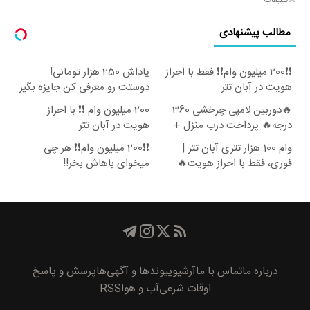
تبلیغات
مطالب پیشنهادی
❗❗200 میلیون وام❗❗ فقط با احراز
پاداش 250 هزار تومانی!
هویت در آبان تتر
دوستت رو معرفی کن جایزه بگیر
😍
🔥دوربین لامپی چرخشی 360
200 میلیون وام ❗❗ با احراز
درجه🔥 پرداخت درب منزل +
هویت در آبان تتر
گارانتی تعویض
وام 100 هزار تتری آبان تتر |
❗❗200 میلیون وام❗❗ هر چی
فوری، فقط با احراز هویت🔥
میخوای باهاش بخر!!
درباره ما
تماس با ما
آرشیو
پیوند‌ها و آگهی‌ها
پرسش و پاسخ
اوقات شرعی
آب و هوا
RSS