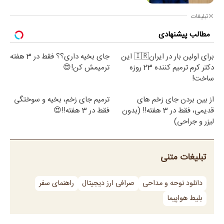
کشور در جنگ آسیب دید/حدود ۶۰ روز
توانایی ذخیره نفت در محاصره را داریم
تبلیغات
مطالب پیشنهادی
برای اولین بار در ایران🇮🇷 این
جای بخیه داری؟؟ فقط در 3 هفته
دکتر کرم ترمیم کننده 23 روزه
ترمیمش کن!😍
ساخت!
از بین بردن جای زخم های
ترمیم جای زخم، بخیه و سوختگی
قدیمی، فقط در 3 هفته!! (بدون
فقط در 3 هفته!!😍
لیزر و جراحی)
تبلیغات متنی
دانلود نوحه و مداحی
صرافی ارز دیجیتال
راهنمای سفر
بلیط هواپیما