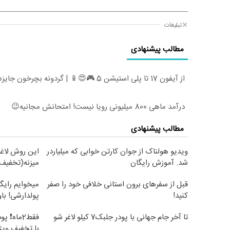
تبلیغات
مطالب پیشنهادی
از آیفون 17 تا پلی استیشن 5 🎮😍📱 | گردونه بچرخون جایزه ببر
درآمد ماهی 800 میلیونی رویا نیست! امتحانش مجانیه😉
مطالب پیشنهادی
ویدیو هولناک از جوان کارتن خوابی که میلیاردر
این روش لاغر
شد. آموزش رایگان
میزنه(تخفیف 
قبل از سفرهای برون استانی خلافی خود را صفر
میخوایم رایگ
کنید!
پولدارشی! با
تا آخر جام جهانی با پودر جلبک7 کیلو لاغر شو
با تخفیف ویژ