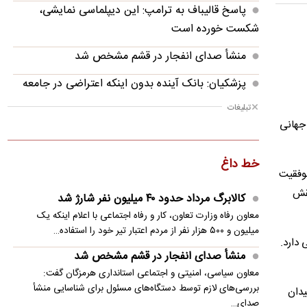
پاسخ قالیباف به ترامپ: این دیپلماسی نمایشی،
شکست خورده است
منشأ صدای انفجار در قشم مشخص شد
پزشکیان: بانک آینده بدون اینکه اعتراضی در جامعه
شکل بگیرد، بسته شد
تبلیغات
 جهانی
پزشکیان: فشار خارجی در دولت چهاردهم به
بیشترین حد خود رسیده
خط داغ
لی موفقیت
پزشکیان: در ابتدای دولت با قطعی برق، آب و گاز
ا نقش
مواجه بودیم
کالابرگ مرداد حدود ۴۰‌ میلیون نفر شارژ شد
معاون رفاه وزارت تعاون، کار و رفاه اجتماعی با اعلام اینکه یک
معاون مرکز شرکت‌های دانش‌بنیان: توسعه فناوری،
میلیون و ۵۰۰ هزار نفر از مردم اعتبار تیر خود را استفاده…
مسیر رقابت‌پذیری صنعت قطعه‌سازی است
 دارد.
منشأ صدای انفجار در قشم مشخص شد
سنتکام: به محاصره دریایی ایران ادامه می دهیم
معاون سیاسی، امنیتی و اجتماعی استانداری هرمزگان گفت:
بررسی‌های لازم توسط دستگاه‌های مسئول برای شناسایی منشأ
ای تیم اوستنده به میدان
مصر خواستار تدوین چشم‌انداز مشترک عربی برای
صدای…