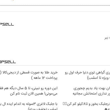
ی گیاهی توی دنیا حرف اول رو
خرید طلا به صورت قسطی از دیجی‌کالا (
ویژه تا امشب)
پرداخت 12 ماهه )
ان بهت یاد بدیم چجوری
این دوره رو نبینی، تا 5 سال دیگه هم ف
ور نداری امتحانش مجانیه
می‌مونی! همین الان ثبت نام کن
فقط2ماه❗ پودرجلبک بخور و تا8کیلو کم کن👌🏻
با جلبک لاغری 3سوته به اندام ایده 
ه🔥
امشب تخفیف ویژه)