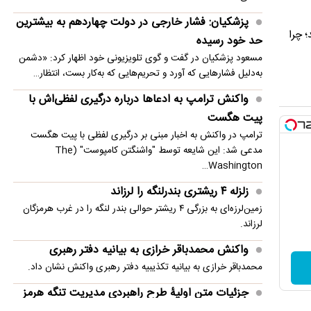
امنیت منطقه شد
پزشکیان: فشار خارجی در دولت چهاردهم به بیشترین
انفجار در حومه دمشق چند کشته و زخمی برجا
؛ چرا
حد خود رسیده
گذاشت
مسعود پزشکیان در گفت و گوی تلویزیونی خود اظهار کرد: «دشمن
به‌دلیل فشارهایی که آورد و تحریم‌هایی که به‌کار بست، انتظار…
واکنش ترامپ به ادعاها درباره درگیری لفظی‌اش با
پیت هگست
ترامپ در واکنش به اخبار مبنی بر درگیری لفظی با پیت هگست
مدعی شد: این شایعه توسط "واشنگتن کامپوست" (The
Washington…
زلزله ۴ ریشتری بندرلنگه را لرزاند
زمین‌لرزه‌ای به بزرگی ۴ ریشتر حوالی بندر لنگه را در غرب هرمزگان
لرزاند.
واکنش محمدباقر خرازی به بیانیه دفتر رهبری
محمدباقر خرازی به بیانیه تکذیبیه دفتر رهبری واکنش نشان داد.
جزئیات متن اولیۀ طرح راهبردی مدیریت تنگه هرمز