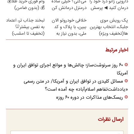
دارویی زانو درد خود را
می‌کنی؟ خیلی ساده
وام فوری خرید طلا💰
درمان کنید ◀ پرسش
درمنزل درمانش کن
💰 (بدون ضامن)
نامه ▶
پک رویش موی
خلافی خودروتو الان
لبخند جذاب تر، اعتماد
جلبک، انتخاب بهترین
ببین، با پلاک و کد
به نفس بیشتر🦷
ها(تخفیف ویژه)
ملی، بدون نیاز به
(تخفیف تا امشب)
مراجعه حضوری
اخبار مرتبط
۶۰ روز سرنوشت‌ساز؛ چالش‌ها و موانع اجرای توافق ایران و
آمریکا
مسائل کلیدی در توافق ایران و آمریکا/ در متن رسمی
«یادداشت‌تفاهم اسلام‌آباد» چه آمده است؟
ریسک‌های مذاکرات در دوره ۶۰ روزه
ارسال نظرات