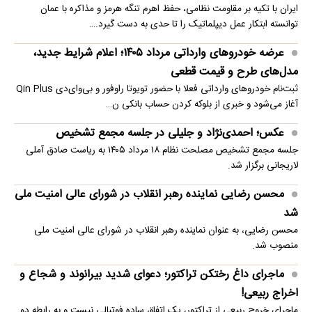
ایران با تکیه بر مقاومت نظامی، حفظ اهرم تنگه هرمز و مذاکره با عمان
توانسته ابتکار عمل دیپلماتیک را تا حدی به دست گیرد.…
عرضه خودروهای وارداتی مرداد ۱۴۰۵؛ اعلام شرایط جدید،
مدل‌های طرح و قیمت قطعی
ثبت‌نام خودروهای وارداتی فعلا با حضور تویوتا راوفور و بی‌وای‌دی Qin Plus
آغاز می‌شود و خبری از بلوکه‌ کردن حساب بانکی ن…
عکس؛ احمدی‌نژاد و جلیلی در جلسه مجمع تشخیص
جلسه مجمع تشخیص مصلحت نظام ۱۸ مرداد ۱۴۰۵ به ریاست صادق آملی
لاریجانی برگزار شد.
محسن رضایی نماینده رهبر انقلاب در شورای عالی امنیت ملی
شد
محسن رضایی، به عنوان نماینده رهبر انقلاب در شورای عالی امنیت ملی
منصوب شد.
ماجرای داغ رختکن تراکتور؛ دعوای شدید بیرانوند و شجاع و
اخراج ربیعی!
ماجرای خروج ربیعی از تراکتور، یک اتفاق ساده فوتبالی نیست و به رابطه دو