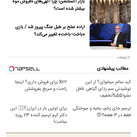
بازار اکستنشن؛ چرا آگهی‌های «فروش مو»
بیشتر شده است؟
اراده صلح بر طبل جنگ پیروز شد / بازی
«باخت-باخت» تغییر می‌کند؟
تبلیغات
مطالب پیشنهادی
کبد سالم میخوای؟ از این
X22 برای فروش داری؟ اینجا
نوشیدنی سم زدای گیاهی غافل
راحت و سریع بفروشش
نشو!55%تخفیف
ترمیم جای زخم، بخیه و سوختگی
برای اولین بار در ایران🇮🇷 این
فقط در 3 هفته!!😍
دکتر کرم ترمیم کننده 23 روزه
ساخت!