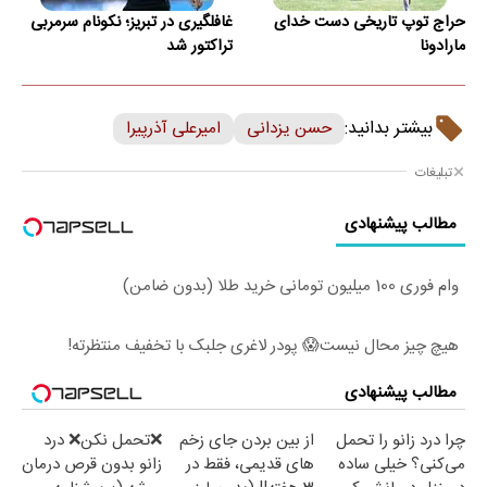
حراج توپ تاریخی دست خدای
غافلگیری در تبریز؛ نکونام سرمربی
مارادونا
تراکتور شد
بیشتر بدانید:
حسن یزدانی
امیرعلی آذرپیرا
تبلیغات
مطالب پیشنهادی
وام فوری 100 میلیون تومانی خرید طلا (بدون ضامن)
هیچ چیز محال نیست😱 پودر لاغری جلبک با تخفیف منتظرته!
مطالب پیشنهادی
چرا درد زانو را تحمل
از بین بردن جای زخم
❌تحمل نکن❌ درد
می‌کنی؟ خیلی ساده
های قدیمی، فقط در
زانو بدون قرص درمان