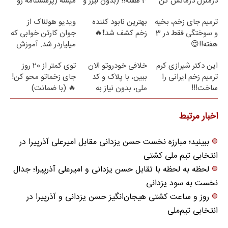
درمنزل درمانش کن
3 هفته!! (بدون لیزر و
میشه (پرسشنامه رو
جراحی)
پر کن)
ترمیم جای زخم، بخیه
بهترین نابود کننده
ویدیو هولناک از
و سوختگی فقط در 3
زخم کشف شد❗🔥
جوان کارتن خوابی که
هفته!!😍
میلیاردر شد. آموزش
رایگان
این دکتر شیرازی کرم
خلافی خودروتو الان
توی کمتر از 20 روز
ترمیم زخم ایرانی را
ببین، با پلاک و کد
جای زخماتو محو کن!
ساخت!!!
ملی، بدون نیاز به
🔥 (با ضمانت)
مراجعه حضوری
اخبار مرتبط
ببینید؛ مبارزه نخست حسن یزدانی مقابل امیرعلی آذرپیرا در
انتخابی تیم ملی کشتی
لحظه به لحظه با تقابل حسن یزدانی و امیرعلی آذرپیرا؛ جدال
نخست به سود یزدانی
روز و ساعت کشتی هیجان‌انگیز حسن یزدانی و آذرپیرا در
انتخابی تیم‌ملی