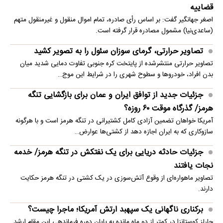
قضاییه
اصغر جهانگیر گفت: بر اساس رأی صادره، تمام اموال منقول و غیرمنقول متهم
(ساعدی‌نیا) مشمول مصادره قرار گرفته است.
تصاویر حرارتی، گرمای سوزان سئول را به تصویر کشید
تصاویر حرارتی منتشرشده از پایتخت کره جنوبی تفاوت دمایی شدید میان
بدن افراد، خودروها و سطوح شهری را در شرایط این موج…
جزئیات جدید از توافق ایران و عمان برای بازگشایی تنگه
هرمز/ گذرگاه موقت ۶۰ روزه؟
آمریکا خواهان تضمین آزادی کامل کشتیرانی در تنگه هرمز است و با هرگونه
سازوکاری که به ایران اجازه دهد از کشتی‌ها عوارض…
جزئیات حادثه دریایی برای یک نفتکش در تنگه هرمز/ خدمه
نجات یافتند
تصاویر ماهو‌اره‌ای از وقوع آتش‌سوزی در یک کشتی در تنگه هرمز حکایت
دارند.
برکناری ناگهانی یک سپهبد ارتش آمریکا؛ ماجرا چیست؟
چارلز کوستانزا در کمتر از دو ماه مانده به پایان دوره فرماندهی این مقام ارشد