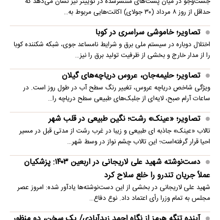
جست‌وجو در میان پست‌های منتشرشده در توییتر نیز نشان می‌دهد که
حداقل از روز ۸ مرداد (۳۰ جولای) اکانت‌هایی مربوط به…
تصاویر؛ خاموشی سراسری در کوبا
اختلال دوباره در سیستم ملی برق و شرایط نامساعد جوی، شبکه شکننده کوبا
را از مدار خارج و بخشی از ظرفیت تولید برق را نیز…
تصاویر؛ حلیمه‌جان، عروس دریاچه‌های گیلان
ویژگی شاخص دریاچه عروس، تغییر رنگ سطح آب در طول روز است. در
ساعات آرام صبح، لایه‌ای از جلبک‌های طبیعی سطح دریاچه را…
تصاویر؛ «عینک» رشت؛ نگین طبیعی در قلب شهر
تالاب «عینک» جاذبه ای طبیعی و زیبا در غرب رشت از مدتی قبل در مسیر
احیا قرار گرفته‌است؛ این تالاب چشم نواز در وسط شهر…
دست‌نوشته شهید علی لاریجانی در اربعین ۱۴۰۳: پزشکیان
عملاً جریان تندرو را خلع سلاح کرد
شهید علی لاریجانی در بخشی از این دست‌نوشته‌ها یادآور شده: امروز عصر
مجلس به تمام وزرا رأی اعتماد داد. نوع دفاع…
آینده تنگه هرمز از نگاه احمد زیدآبادی/ یک سخن، دو منظور