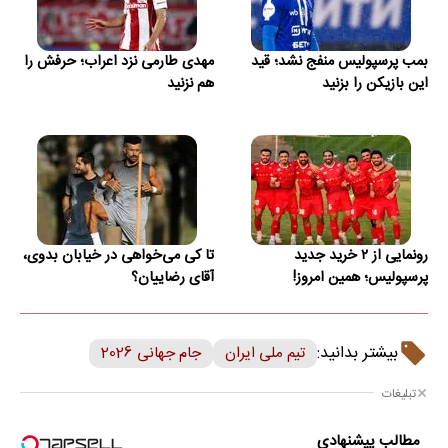
بمب پرسپولیس منفج نشد؛ قید
مهدی طارمی نزد اعراب؛ حرفش را
این بازیکن را بزنید
هم نزنید
رونمایی از ۲ خرید جدید
تا کی می‌خواهی در خیابان بدوی،
پرسپولیس؛ همین امروز!
آقای رضاییان؟
بیشتر بدانید:
تیم ملی ایران
جام جهانی 2026
تبلیغات
مطالب پیشنهادی