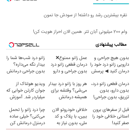
نقره بیشترین رشد رو داشته! از سودش جا نمون
وام 200 میلیونی آبان تتر. همین الان احراز هویت کن!
مطالب پیشنهادی
بدون هیچ جراحی و
عمل زانو ممنوع❌
زانو درد شب‌ها شما را
دارویی زانو درد خود را
درمان قطعی زانو درد
بیدار نگه می‌داره؟
درمان کنید ◀ پرسش
بدون جراحی و دارو
بدون جراحی درمانش
نامه ▶
(پرسش نامه)
کن!
درمان قطعی زانو درد،
هر روز با زانو درد بیدار
ویدیو هولناک از
بدون دارو، بدون
می‌شی؟ وقتشه برای
جوان کارتن خوابی که
تزریق، بدون جراحی!
همیشه درمانش
میلیاردر شد. آموزش
(پرسش‌نامه)
کنی✅فرم پر کن
رایگان
قبل از سفرهای برون
خلافی خودروتو الان
چرا درد زانو را تحمل
استانی خلافی خود را
ببین، با پلاک و کد
می‌کنی؟ خیلی ساده
صفر کنید!
ملی، بدون نیاز به
درمنزل درمانش کن
مراجعه حضوری