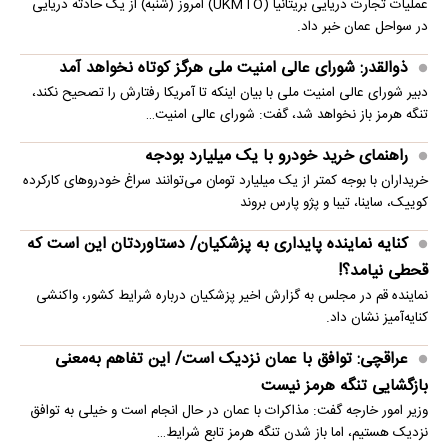
عملیات تجارت دریایی بریتانیا (UKMTO) امروز (شنبه) از یک حادثه دریایی
در سواحل عمان خبر داد.
ذوالقدر: شورای عالی امنیت ملی هرگز کوتاه نخواهد آمد
دبیر شورای عالی امنیت ملی با بیان اینکه تا آمریکا رفتارش را تصحیح نکند،
تنگه هرمز باز نخواهد شد، گفت: شورای عالی امنیت…
راهنمای خرید خودرو با یک میلیارد بودجه
خریداران با بوجه کمتر از یک میلیارد تومان می‌توانند سراغ خودروهای کارکرده
کوییک، ساینا، تیبا و پژو پارس بروند
کنایه نماینده پایداری به پزشکیان/ دستاوردتان این است که
قحطی نیامد؟!
نماینده قم در مجلس به گزارش اخیر پزشکیان درباره شرایط کشور، واکنشی
کنایه‌آمیز نشان داد.
عراقچی: توافق با عمان نزدیک است/ این تفاهم به‌معنی
بازگشایی تنگه هرمز نیست
وزیر امور خارجه گفت: مذاکرات با عمان در حال انجام است و خیلی به توافق
نزدیک هستیم، اما باز شدن تنگه هرمز تابع شرایط…