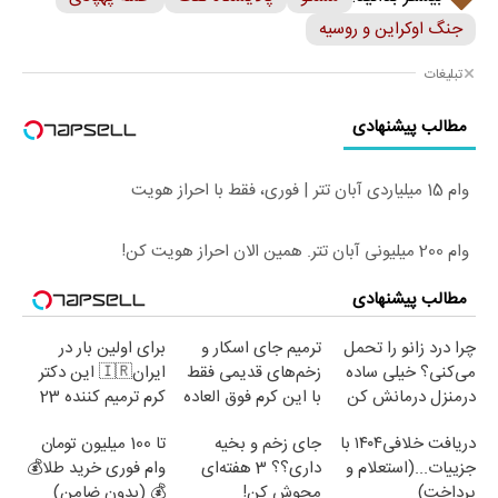
جنگ اوکراین و روسیه
تبلیغات
مطالب پیشنهادی
وام 15 میلیاردی آبان تتر | فوری، فقط با احراز هویت
وام 200 میلیونی آبان تتر. همین الان احراز هویت کن!
مطالب پیشنهادی
چرا درد زانو را تحمل
ترمیم جای اسکار و
برای اولین بار در
می‌کنی؟ خیلی ساده
زخم‌های قدیمی فقط
ایران🇮🇷 این دکتر
درمنزل درمانش کن
با این کرم فوق العاده
کرم ترمیم کننده 23
😍(مشاوره)
روزه ساخت!
دریافت خلافی۱۴۰۴ با
جای زخم و بخیه
تا 100 میلیون تومان
جزییات...(استعلام و
داری؟؟ 3 هفته‌ای
وام فوری خرید طلا💰
پرداخت)
محوش کن!
💰 (بدون ضامن)