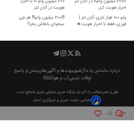
❗❗200 میلیون وام❗❗ در آبان تتر
200 میلیون وام ❗❗ با احراز
احراز هویت کن
هویت در آبان تتر
وام 100 هزار تتری آبان تتر |
❗❗200 میلیون وام❗❗ هر چی
فوری، فقط با احراز هویت🔥
میخوای باهاش بخر!!
درباره ما
تماس با ما
آرشیو
پیوند‌ها و آگهی‌ها
پرسش و پاسخ
اوقات شرعی
آب و هوا
RSS
نقل و نشر مطالب با ذکر نام
پايگاه خبری تحليلی فرارو
بلامانع است.
طراحی سایت خبری و خبرگزاری آسام
۰
۰