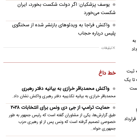
یوسف پزشکیان: اگر دولت شکست بخورد، ایران
شکست می‌خورد
واکنش فراجا به ویدئوهای بازنشر شده از سخنگوی
پلیس درباره حجاب
به
تغییر مهم در کالابرگ؛ زمانبندی‌ شارژ اعتبار عوض شد
تبلیغات
اد
پزشکیان: مشروطه نقطه عطف بیداری و آزادی‌خواهی
ملت ایران بود
ه ثبت
خط داغ
تصادف ۱۲ خودرو با ۱۹ مصدوم در محور یاسوج ـ
 تا یک
اصفهان
نست
واکنش محمدباقر خرازی به بیانیه دفتر رهبری
محمدباقر خرازی به بیانیه تکذیبیه دفتر رهبری واکنش نشان داد.
واکنش نظام پرستاری به اعتراضات: هیچ پرستاری
بازداشت یا اخراج نشده است
حمایت ترامپ از جی دی ونس برای انتخابات ۲۰۲۸
طبق گزارش‌ها، یکی از مشاوران گفته است که رئیس جمهور به طور
رارداد
ربیعی: دلسوزان ایران معتقدند مسیر درست راهبرد
خصوصی تصمیم گرفته است که ونس پس از او رهبری حزب
وفاق و ائتلافِ عقلانیت باید ادامه یابد
جمهوری خواه…