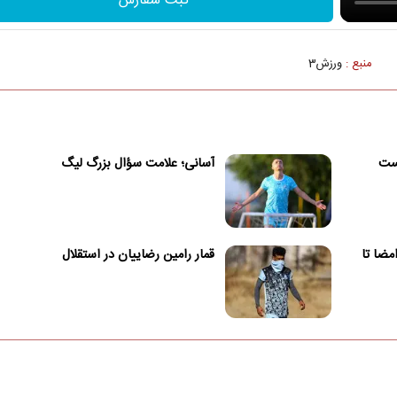
ثبت سفارش
منبع :
ورزش3
یست
آسانی؛ علامت سؤال بزرگ لیگ
امضا تا
قمار رامین رضاییان در استقلال