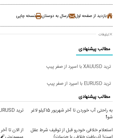
بازدید از صفحه اول
ارسال به دوستان
نسخه چاپی
تبلیغات
مطالب پیشنهادی
ترید XAUUSD با اسپرد از صفر پیپ
ترید EURUSD با اسپرد از صفر پیپ
مطالب پیشنهادی
به راحتی آب خوردن تا آخر شهریور 15کیلو لاغر
ترید EURUSD با اسپرد از صفر پیپ
شو❗
استعلام خلافی خودرو قبل از توقیف شرط عقل
است! (دریافت خلافی با جزییات)
میسوزونی🧨 