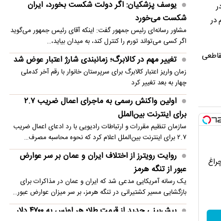
اولین واکنش رسمی به ماجرای اعمال ضریب ۲.۷
یوسف پزشکیان: اگر دولت شکست بخورد، ایران
ر
برای اینترنت بین‌الملل
شکست می‌خورد
 در
مشاور رسانه‌ای رئیس جمهور گفت: اینکه آقای رئیس جمهور می‌گوید
تاریخ امتحانات معوق در استان های جنوبی
اگر کسی می‌تواند تورم را کنترل کند، به میدان بیاید،…
مقاطعی
تغییر مهم در کالابرگ؛ زمانبندی‌ شارژ اعتبار عوض شد
زمان واریز اعتبار کالابرگ برای سرپرستان خانوار با رقم آخر کدملی
چهار به بعد تغییر کرد
اولین واکنش رسمی به ماجرای اعمال ضریب ۲.۷
برای اینترنت بین‌الملل
سازمان تنظیم مقررات و ارتباطات رادیویی با رد ادعای اعمال ضریب
۲.۷ برای اینترنت بین‌الملل اعلام کرد که نحوه محاسبه مصرف…
روایت رویترز از اختلاف ایران و عمان بر سر عوارض
چراغ
عبور از تنگه هرمز
یک رسانه آمریکایی مدعی شد که ایران و عمان در مذاکرات برای
بازگشایی مسیر کشتیرانی در تنگه هرمز، بر سر میزان عوارض عبور…
پیش‌بینی جدید از قیمت طلا؛ هر اونس به ۴۷۰۰ دلار