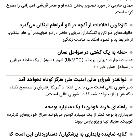
مهدی طارمی در مورد تصاویر پخش شده او و سحر قریشی اظهاراتی را مطرح
کرده است.
تازه‌ترین اطلاعات از آنچه در ناو آبراهام لینکلن می‌گذرد
خانواده‌های ملوانان و تفنگداران دریایی حاضر در ناو هواپیمابر آبراهام لینکلن،
از شرایط بد و کمبود امکانات مناسب زندگی…
حمله به یک کشتی در سواحل عمان
عملیات تجارت دریایی بریتانیا (UKMTO) امروز (شنبه) از یک حادثه دریایی
در سواحل عمان خبر داد.
ذوالقدر: شورای عالی امنیت ملی هرگز کوتاه نخواهد آمد
دبیر شورای عالی امنیت ملی با بیان اینکه تا آمریکا رفتارش را تصحیح نکند،
تنگه هرمز باز نخواهد شد، گفت: شورای عالی امنیت…
راهنمای خرید خودرو با یک میلیارد بودجه
خریداران با بوجه کمتر از یک میلیارد تومان می‌توانند سراغ خودروهای کارکرده
کوییک، ساینا، تیبا و پژو پارس بروند
کنایه نماینده پایداری به پزشکیان/ دستاوردتان این است که