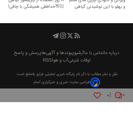
ویرانی و نابودی چربی های شکم
90روز استفاده از چربیسوز گیاهی
و پهلو با این نوشیدنی گیاهی
👋🏻خدافظی همیشگی با چاقی!
خرید با تخفیف
درباره ما
تماس با ما
آرشیو
پیوند‌ها و آگهی‌ها
پرسش و پاسخ
اوقات شرعی
آب و هوا
RSS
نقل و نشر مطالب با ذکر نام
پايگاه خبری تحليلی فرارو
بلامانع است.
طراحی سایت خبری و خبرگزاری آسام
۰
۰