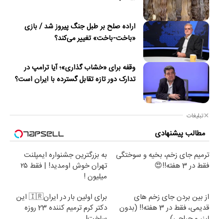
اراده صلح بر طبل جنگ پیروز شد / بازی
«باخت-باخت» تغییر می‌کند؟
وقفه برای «خشاب گذاری»؛ آیا ترامپ در
تدارک دور تازه تقابل گسترده با ایران است؟
تبلیغات
مطالب پیشنهادی
ترمیم جای زخم، بخیه و سوختگی
به بزرگترین جشنواره ایمپلنت
فقط در 3 هفته!!😍
تهران خوش اومدید! | فقط ۲۵
میلیون !
از بین بردن جای زخم های
برای اولین بار در ایران🇮🇷 این
قدیمی، فقط در 3 هفته!! (بدون
دکتر کرم ترمیم کننده 23 روزه
لیزر و جراحی)
ساخت!