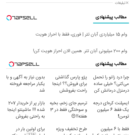
تبلیغات
مطالب پیشنهادی
وام 15 میلیاردی آبان تتر | فوری، فقط با احراز هویت
وام 200 میلیونی آبان تتر. همین الان احراز هویت کن!
مطالب پیشنهادی
چرا درد زانو را تحمل
پژو پارس گذاشتی
بدون نیاز به آگهی و با
می‌کنی؟ خیلی ساده
برای فروش؟؟ اینجا
یکبار مراجعه فروخته
درمنزل درمانش کن
راحت بفروشش
شد
ایمپلنت کره‌ای درجه
ترمیم جای زخم، بخیه
بازار پر از خریدار 207
یک فقط 6 میلیون
و سوختگی فقط در 3
شده !!! ماشینتو اینجا
تومن❗
هفته!!😍
به راحتی بفروش
فقط با 6 میلیون
طرح تخفیف ویژه
برای اولین بار در