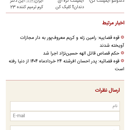
دندونتو ایمپلنت کن!
ایمپلنت کره ای
ایران🇮🇷 این دکتر
دندان❗ کلیک کن
کرم ترمیم کننده 23
روزه ساخت!
اخبار مرتبط
قوه قضاییه: رامین زله و کریم معروف‌پور به دار مجازات
آویخته شدند
حکم قصاص قاتل الهه حسین‌نژاد اجرا شد
قوه قضائیه: پدر احسان افرشته ۲۴ خردادماه ۱۴۰۴ از دنیا رفته
است
ارسال نظرات