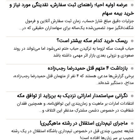
عرضه اولیه احیا؛ راهنمای ثبت سفارش، نقدینگی مورد نیاز و
خرید بیمه سهام
جزئیات دقیق مبلغ شارژ حساب، زمان ثبت سفارش آنلاین و فرمول
شگفت‌انگیز سود تضمین‌شده یک‌ساله برای سهامداران حقیقی که در…
ریسک خرید کدام سکه بیشتر است؟
حباب قیمت سکه لزوما به ترکیدن حباب ختم نمی‌شود اما می‌تواند در روند
صعودی و نزولی بعدی بازار اثر مهمی داشته باشد
بازداشت ۴ متهم قتل حمیدرضا رجب‌زاده
برخی گزارش‌ها مدعی هستند که ۴ نفر از متهمان قتل حمیدرضا رجب‌زاده،
مداح، دستگیر شده‌اند.
نگرانی سیاستمدار اماراتی نزدیک به بن‌زاید از توافق مکه
انتقادات امارات بر ماهیت و زمان‌بندی این توافق‌نامه، و همچنین فقدان
شفافیت در خصوص دشمن مشترکِ مدنظرِ این ائتلاف و…
ماجرای تیم‌داری استقلال در رشته ماهیگیری!
شایعه عجیبی چندی قبل در خصوص تیم‌داری باشگاه استقلال در یک رشته
عجیب بر سر زبان‌ها افتاده است!