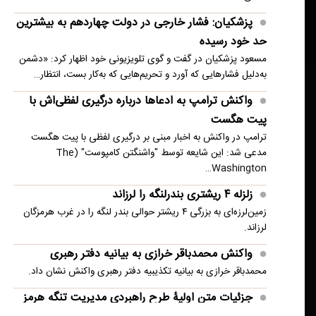
امنیت منطقه شد
پزشکیان: فشار خارجی در دولت چهاردهم به بیشترین
انفجار در حومه دمشق چند کشته و زخمی برجا
حد خود رسیده
گذاشت
مسعود پزشکیان در گفت و گوی تلویزیونی خود اظهار کرد: «دشمن
به‌دلیل فشارهایی که آورد و تحریم‌هایی که به‌کار بست، انتظار…
واکنش ترامپ به ادعاها درباره درگیری لفظی‌اش با
پیت هگست
ترامپ در واکنش به اخبار مبنی بر درگیری لفظی با پیت هگست
مدعی شد: این شایعه توسط "واشنگتن کامپوست" (The
Washington…
زلزله ۴ ریشتری بندرلنگه را لرزاند
زمین‌لرزه‌ای به بزرگی ۴ ریشتر حوالی بندر لنگه را در غرب هرمزگان
لرزاند.
واکنش محمدباقر خرازی به بیانیه دفتر رهبری
محمدباقر خرازی به بیانیه تکذیبیه دفتر رهبری واکنش نشان داد.
جزئیات متن اولیۀ طرح راهبردی مدیریت تنگه هرمز