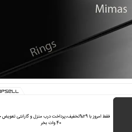
فقط امروز با 29%تخفیف،پرداخت درب منزل و گارانتی تعویض 
40 وات بخر