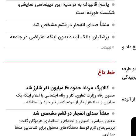
پاسخ قالیباف به ترامپ: این دیپلماسی نمایشی،
شکست خورده است
منشأ صدای انفجار در قشم مشخص شد
پزشکیان: بانک آینده بدون اینکه اعتراضی در جامعه
شکل بگیرد، بسته شد
زحل باید مراقب چیدمان زیبای قمرها، حلقه‌ها و سایه‌ها باشید. یکی از این مناظر چشمگیر در سال ۲۰۰۵ رخ داد و
تبلیغات
پزشکیان: فشار خارجی در دولت چهاردهم به
بیشترین حد خود رسیده
را دید. آنها در دو طرف
خط داغ
پیچیدگی
پزشکیان: در ابتدای دولت با قطعی برق، آب و گاز
مواجه بودیم
کالابرگ مرداد حدود ۴۰‌ میلیون نفر شارژ شد
معاون رفاه وزارت تعاون، کار و رفاه اجتماعی با اعلام اینکه یک
معاون مرکز شرکت‌های دانش‌بنیان: توسعه فناوری،
 از آلوده
میلیون و ۵۰۰ هزار نفر از مردم اعتبار تیر خود را استفاده…
مسیر رقابت‌پذیری صنعت قطعه‌سازی است
منشأ صدای انفجار در قشم مشخص شد
سنتکام: به محاصره دریایی ایران ادامه می دهیم
معاون سیاسی، امنیتی و اجتماعی استانداری هرمزگان گفت:
بررسی‌های لازم توسط دستگاه‌های مسئول برای شناسایی منشأ
مصر خواستار تدوین چشم‌انداز مشترک عربی برای
صدای…