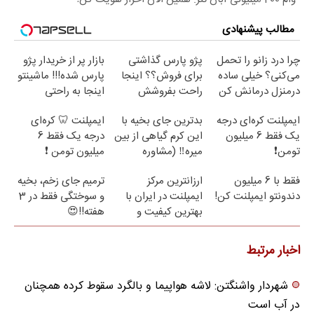
مطالب پیشنهادی
چرا درد زانو را تحمل
پژو پارس گذاشتی
بازار پر از خریدار پژو
می‌کنی؟ خیلی ساده
برای فروش؟؟ اینجا
پارس شده!!! ماشینتو
درمنزل درمانش کن
راحت بفروشش
اینجا به راحتی
بفروش
ایمپلنت کره‌ای درجه
بدترین جای بخیه با
ایمپلنت 🦷 کره‌ای
یک فقط 6 میلیون
این کرم گیاهی از بین
درجه یک فقط 6
تومن❗
میره‼️ (مشاوره
میلیون تومن ❗
رایگان)
فقط با 6 میلیون
ارزانترین مرکز
ترمیم جای زخم، بخیه
دندونتو ایمپلنت کن!
ایمپلنت در ایران با
و سوختگی فقط در 3
بهترین کیفیت و
هفته!!😍
قیمت
اخبار مرتبط
شهردار واشنگتن: لاشه هواپیما و بالگرد سقوط کرده همچنان
در آب است