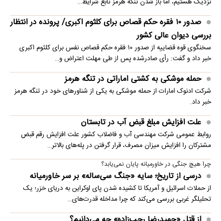
نزدیک هستیم، اما باز شدن تنگه هرمز تابع شرایط…
صدور ۱۰ فقره حکم قصاص برای کلثوم اکبری/ پرونده در انتظار
بررسی دیوان عالی کشور
سخنگوی قوه قضاییه از صدور ۱۰ فقره حکم قصاص نفس برای کلثوم اکبری
خبر داد و گفت: رأی صادرشده پس از طی مهلت اعتراض و…
حمله موشکی به کشتی اماراتی در تنگه هرمز
شرکت ادنوک امارات از حمله موشکی به یکی از شناورهای خود در تنگه هرمز
خبر داد.
علت افزایش مبلغ قبض آب در تابستان
روابط عمومی شرکت مهندسی آب و فاضلاب کشور علت افزایش رقم قبض
مشترکان را افزایش میزان مصرف، قرار گرفتن در پله‌های بالاتر…
چرا هیچ جنگی در خاورمیانه پایان نمی‌یابد؟
درسی از تاریخ؛ سایه «جنگ سی‌ساله» بر سر خاورمیانه
از حملات اسرائیل و آمریکا تا کشیده شدن پای اوکراین به دریای خزر؛ یک
تحلیلگر غربی بررسی می‌کند که چرا مداخله قدرت‌های…
از قتل «حمیدرضا رجب‌زاده» چه می‌دانیم؟