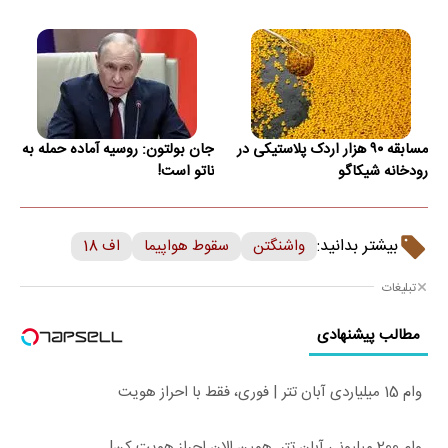
مسابقه ۹۰ هزار اردک پلاستیکی در
جان بولتون: روسیه آماده حمله به
رودخانه شیکاگو
ناتو است!
بیشتر بدانید:
واشنگتن
سقوط هواپیما
اف 18
تبلیغات
مطالب پیشنهادی
وام 15 میلیاردی آبان تتر | فوری، فقط با احراز هویت
وام 200 میلیونی آبان تتر. همین الان احراز هویت کن!