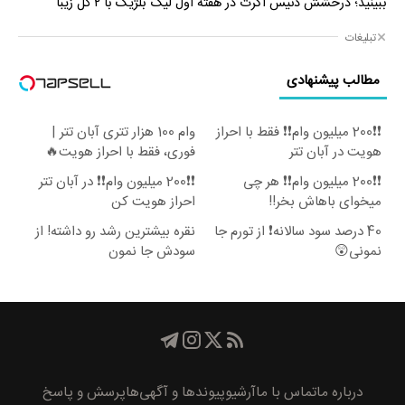
ببینید؛ درخشش دنیس اکرت در هفته اول لیگ بلژیک با ۲ گل زیبا
تبلیغات
مطالب پیشنهادی
❗❗200 میلیون وام❗❗ فقط با احراز
وام 100 هزار تتری آبان تتر |
هویت در آبان تتر
فوری، فقط با احراز هویت🔥
❗❗200 میلیون وام❗❗ هر چی
❗❗200 میلیون وام❗❗ در آبان تتر
میخوای باهاش بخر!!
احراز هویت کن
40 درصد سود سالانه❗ از تورم جا
نقره بیشترین رشد رو داشته! از
نمونی😲
سودش جا نمون
درباره ما
تماس با ما
آرشیو
پیوند‌ها و آگهی‌ها
پرسش و پاسخ