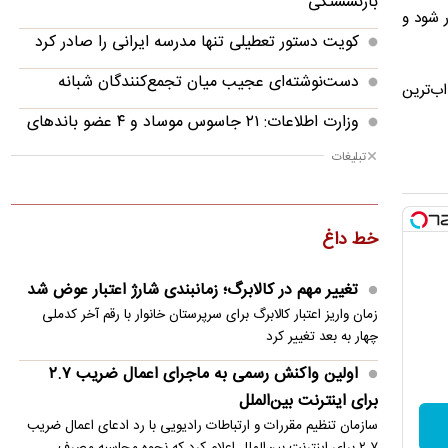
بازنشستگی
ر شود و
کویت دستور تعطیلی تنها مدرسه ایرانی را صادر کرد
دست‌نوشته‌ای عجیب میان تجمع‌کنندگان شبانه
اب‌ترین
وزارت اطلاعات: ۲۱ جاسوس موساد و ۴ عضو باندهای
شرارت در کرمان دستگیر شدند
تبلیغات
کنایه ترامپ به بایدن در پی دویدن به دنبال یک
کودک
خط داغ
روایت رویترز از اختلاف ایران و عمان بر سر عوارض
عبور از تنگه هرمز
تغییر مهم در کالابرگ؛ زمانبندی‌ شارژ اعتبار عوض شد
زمان واریز اعتبار کالابرگ برای سرپرستان خانوار با رقم آخر کدملی
ژاپن از شلیک موشک توسط کره‌شمالی خبر داد
چهار به بعد تغییر کرد
محمد حقیقی درگذشت
اولین واکنش رسمی به ماجرای اعمال ضریب ۲.۷
برای اینترنت بین‌الملل
انهدام یک هسته تروریستی در سیستان و بلوچستان
سازمان تنظیم مقررات و ارتباطات رادیویی با رد ادعای اعمال ضریب
پیش‌بینی جدید از قیمت طلا؛ هر اونس به ۴۷۰۰ دلار
۲.۷ برای اینترنت بین‌الملل اعلام کرد که نحوه محاسبه مصرف…