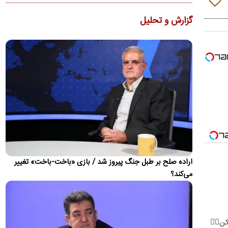
جزئیات توقیف اموال و وضعیت پرونده قضایی
گزارش و تحلیل
تراستی‌ها
دادستان تهران گفت: تاکنون برای مدیران شرکت‌های تراستی ۵۹
پرونده تشکیل شده که در ۴۳ پرونده، قرار جلب دادرسی صادر شده
اس…
درخواست زیدآبادی برای برخورد قاطع با خرازی
زیدآبادی نوشت: «اگر قرار به پاسخگو کردن آقای خرازی در برابر
ادعاهایش باشد، این اقدام باید طبق موازین قانونی و رعایت…
آموزش سربازان کره شمالی توسط ارتش روسیه
تصاویری در شبکه‌های اجتماعی منتشر شده که گفته می‌شود مربوط
به آموزش نیروهای جدید ارتش کره شمالی توسط روس‌ها برای
حضور…
اراده صلح بر طبل جنگ پیروز شد / بازی «باخت-باخت» تغییر
می‌کند؟
چین، نفت روسیه را جایگزین نفت عربستان کرد
شرکت سینوپک، بزرگ‌ترین پالایشگر نفت جهان، در پی کاهش عرضه
نفت از خاورمیانه، خرید نفت خام روسیه را برای تحویل در…
ادعای توافق تهران و مسقط برای بازگشایی تنگه هرمز؛
تا8کیلو کم کن👌🏻