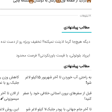
بازدید از صفحه اول
ارسال به دوستان
نسخه چاپی
تبلیغات
مطالب پیشنهادی
دیگه هیچ‌جا گرما اذیتت نمیکنه!! تخفیف ویژه رو از دست نده
ایرپاد بلوتوثی، با قیمت باورنکردنی!! فرصت محدود
مطالب پیشنهادی
به راحتی آب خوردن تا آخر شهریور 15کیلو لاغر
کاهش وزن را
شو❗
جلبک رو با 
قبل از سفرهای برون استانی خلافی خود را صفر
کنید!
میسوزونی🧨 
تا آخر جام جهانی با پودر جلبک7 کیلو لاغر شو
این روش لاغر