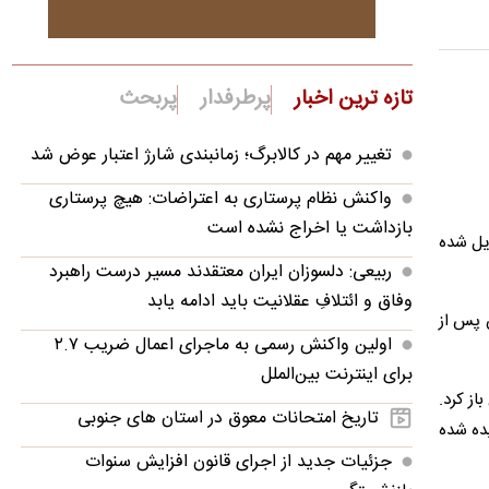
تازه ترین اخبار
پرطرفدار
پربحث
تغییر مهم در کالابرگ؛ زمانبندی‌ شارژ اعتبار عوض شد
واکنش نظام پرستاری به اعتراضات: هیچ پرستاری
بازداشت یا اخراج نشده است
هایش در شبکه‌های اجتماعی، به یکی از چهره‌های غیرمنتظره و محبوب جام جهانی ۲۰۲۶ تبدیل شده
ربیعی: دلسوزان ایران معتقدند مسیر درست راهبرد
وفاق و ائتلافِ عقلانیت باید ادامه یابد
 پس از
اولین واکنش رسمی به ماجرای اعمال ضریب ۲.۷
برای اینترنت بین‌الملل
از کرد.
تاریخ امتحانات معوق در استان های جنوبی
یده شده
جزئیات جدید از اجرای قانون افزایش سنوات