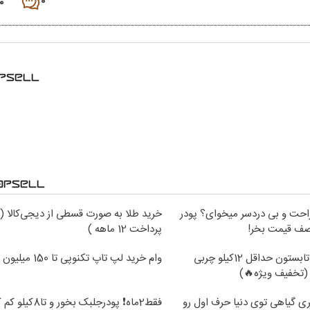
۰
۰
حت و بی دردسر میخوای؟ پودر
خرید طلا به صورت قسطی از دیجی‌کالا (
نصف قیمت بخر!
پرداخت 12 ماهه )
از الان تا آخر تابستون حداقل 12کیلو چربی
وام خرید لپ تاپ تکنوپی تا 150 میلیون
(تخفیف ویژه🔥)
ی گیاهی توی دنیا حرف اول رو
فقط2ماه❗ پودرجلبک بخور و 