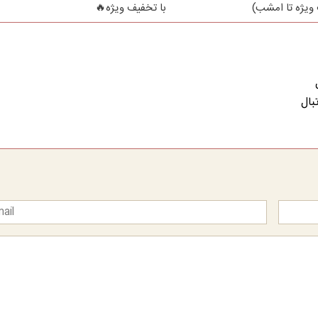
ویژه تا امشب)
با تخفیف ویژه🔥
بال