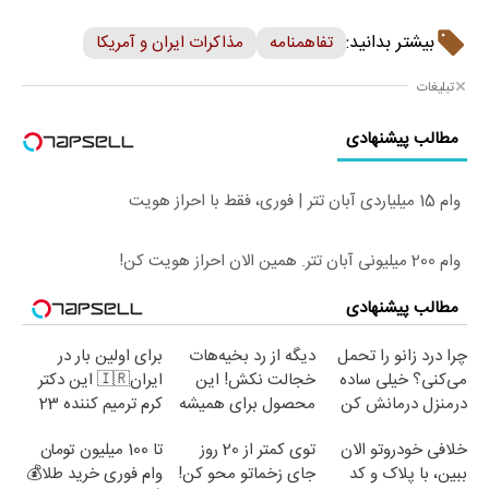
بیشتر بدانید:
تفاهمنامه
مذاکرات ایران و آمریکا
تبلیغات
مطالب پیشنهادی
وام 15 میلیاردی آبان تتر | فوری، فقط با احراز هویت
وام 200 میلیونی آبان تتر. همین الان احراز هویت کن!
مطالب پیشنهادی
چرا درد زانو را تحمل
دیگه از رد بخیه‌هات
برای اولین بار در
می‌کنی؟ خیلی ساده
خجالت نکش! این
ایران🇮🇷 این دکتر
درمنزل درمانش کن
محصول برای همیشه
کرم ترمیم کننده 23
درمانش می‌کنه
روزه ساخت!
خلافی خودروتو الان
توی کمتر از 20 روز
تا 100 میلیون تومان
ببین، با پلاک و کد
جای زخماتو محو کن!
وام فوری خرید طلا💰