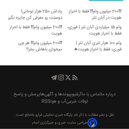
❗❗200 میلیون وام❗❗ فقط با احراز
پاداش 250 هزار تومانی!
هویت در آبان تتر
دوستت رو معرفی کن جایزه بگیر
😍
وام 15 میلیاردی آبان تتر | فوری،
❗❗200 میلیون وام❗❗ فقط با احراز
فقط با احراز هویت
هویت
وام 100 هزار تتری آبان تتر |
❗❗200 میلیون وام❗❗ هر چی
فوری، فقط با احراز هویت🔥
میخوای باهاش بخر!!
درباره ما
تماس با ما
آرشیو
پیوند‌ها و آگهی‌ها
پرسش و پاسخ
اوقات شرعی
آب و هوا
RSS
نقل و نشر مطالب با ذکر نام
پايگاه خبری تحليلی فرارو
بلامانع است.
طراحی سایت خبری و خبرگزاری آسام