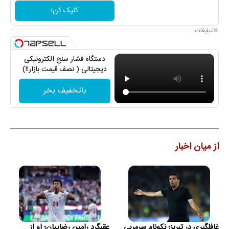
کلیک کن!
تبلیغات
دستگاه فشار سنج الکترونیکی
دیجیتالی ( نصف قیمت بازار!!)
باتخفیف بخر
از میان اخبار
غافلگیری در تبریز؛ نکونام سرمربی
عقبگرد رامین رضاییان؛ او از