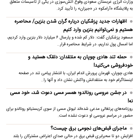
وزارت انرژی عربستان سعودی وقوع آتش‌سوزی در یکی از تأسیسات متعلق
به پالایشگاه «آرامکو» در «جیزان» را تأیید کرد.
اظهارات جدید پزشکیان درباره گران شدن بنزین/ محاصره
هستیم و نمی‌توانیم بنزین وارد کنیم
مسعود پزشکیان گفت: دلار کم شده و پارسال ۶ میلیارد دلار بنزین وارد کردیم،
اما امسال پول نداریم، در شرایط محاصره قرار…
حمله تند هادی چوپان به منتقدان: دلقک هستید و
خودفروشی می‌کنید!
هادی چوپان، قهرمان پرورش اندام ایران، با انتشار پیامی تند در صفحه
اینستاگرام خود به منتقدانش واکنش نشان داد و آنها را…
در جشن عروسی رونالدو؛ همسر مسی دعوت شد، خود مسی
نه!
روزنامه‌های پرتغالی مدعی شده‌اند لیونل مسی از سوی کریستیانو رونالدو برای
حضور در مراسم عروسی او دعوت نشده است.
ماجرای قبض‌های نجومی برق چیست؟
افزایش دو تا سه‌برابری قبض برق در حالی صدای اعتراض مشترکان را بلند