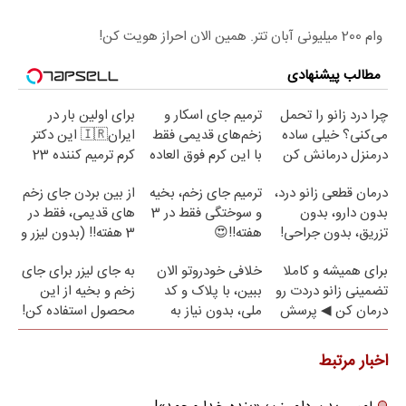
وام 200 میلیونی آبان تتر. همین الان احراز هویت کن!
مطالب پیشنهادی
چرا درد زانو را تحمل
ترمیم جای اسکار و
برای اولین بار در
می‌کنی؟ خیلی ساده
زخم‌های قدیمی فقط
ایران🇮🇷 این دکتر
درمنزل درمانش کن
با این کرم فوق العاده
کرم ترمیم کننده 23
😍(مشاوره)
روزه ساخت!
درمان قطعی زانو درد،
ترمیم جای زخم، بخیه
از بین بردن جای زخم
بدون دارو، بدون
و سوختگی فقط در 3
های قدیمی، فقط در
تزریق، بدون جراحی!
هفته!!😍
3 هفته!! (بدون لیزر و
(پرسش‌نامه)
جراحی)
برای همیشه و کاملا
خلافی خودروتو الان
به جای لیزر برای جای
تضمینی زانو دردت رو
ببین، با پلاک و کد
زخم و بخیه از این
درمان کن ◀ پرسش
ملی، بدون نیاز به
محصول استفاده کن!
نامه ▶
مراجعه حضوری
اخبار مرتبط