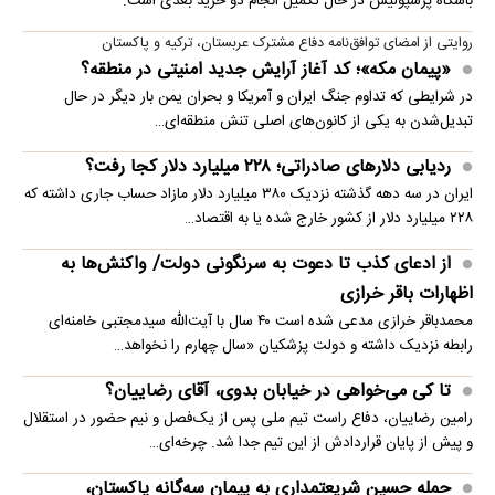
باشگاه پرسپولیس در حال تکمیل انجام دو خرید بعدی است.
روایتی از امضای توافق‌نامه دفاع مشترک عربستان، ترکیه و پاکستان
«پیمان مکه»؛ کد آغاز آرایش جدید امنیتی در منطقه؟
در شرایطی که تداوم جنگ ایران و آمریکا و بحران یمن بار دیگر در حال
تبدیل‌شدن به یکی از کانون‌های اصلی تنش منطقه‌ای…
ردیابی دلارهای صادراتی؛ ۲۲۸ میلیارد دلار کجا رفت؟
ایران در سه دهه گذشته نزدیک ۳۸۰ میلیارد دلار مازاد حساب جاری داشته که
۲۲۸ میلیارد دلار از کشور خارج شده یا به اقتصاد…
از ادعای کذب تا دعوت به سرنگونی دولت/ واکنش‌ها به
اظهارات باقر خرازی‌
محمدباقر خرازی مدعی شده است ۴۰ سال با آیت‌الله سیدمجتبی خامنه‌ای
رابطه نزدیک داشته و دولت پزشکیان «سال چهارم را نخواهد…
تا کی می‌خواهی در خیابان بدوی، آقای رضاییان؟
رامین رضاییان، دفاع راست تیم ملی پس از یک‌فصل و نیم حضور در استقلال
و پیش از پایان قراردادش از این تیم جدا شد. چرخه‌ای…
حمله حسین شریعتمداری به پیمان سه‌گانه پاکستان،