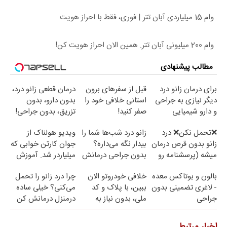
وام 15 میلیاردی آبان تتر | فوری، فقط با احراز هویت
وام 200 میلیونی آبان تتر. همین الان احراز هویت کن!
مطالب پیشنهادی
برای درمان زانو درد
قبل از سفرهای برون
درمان قطعی زانو درد،
دیگر نیازی به جراحی
استانی خلافی خود را
بدون دارو، بدون
و دارو شیمیایی
صفر کنید!
تزریق، بدون جراحی!
نیست(پرسش‌نامه)
(پرسش‌نامه)
❌تحمل نکن❌ درد
زانو درد شب‌ها شما را
ویدیو هولناک از
زانو بدون قرص درمان
بیدار نگه می‌داره؟
جوان کارتن خوابی که
میشه (پرسشنامه رو
بدون جراحی درمانش
میلیاردر شد. آموزش
پر کن)
کن!
رایگان
بالون و بوتاکس معده
خلافی خودروتو الان
چرا درد زانو را تحمل
- لاغری تضمینی بدون
ببین، با پلاک و کد
می‌کنی؟ خیلی ساده
جراحی
ملی، بدون نیاز به
درمنزل درمانش کن
مراجعه حضوری