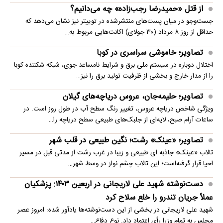
از قتل «حمیدرضا رجب‌زاده» چه می‌دانیم؟
جست‌وجو در میان پست‌های منتشرشده در توییتر نیز نشان می‌دهد که
حداقل از روز ۸ مرداد (۳۰ جولای) اکانت‌هایی مربوط به…
تصاویر؛ خاموشی سراسری در کوبا
اختلال دوباره در سیستم ملی برق و شرایط نامساعد جوی، شبکه شکننده کوبا
را از مدار خارج و بخشی از ظرفیت تولید برق را نیز…
تصاویر؛ حلیمه‌جان، عروس دریاچه‌های گیلان
ویژگی شاخص دریاچه عروس، تغییر رنگ سطح آب در طول روز است. در
ساعات آرام صبح، لایه‌ای از جلبک‌های طبیعی سطح دریاچه را…
تصاویر؛ «عینک» رشت؛ نگین طبیعی در قلب شهر
تالاب «عینک» جاذبه ای طبیعی و زیبا در غرب رشت از مدتی قبل در مسیر
احیا قرار گرفته‌است؛ این تالاب چشم نواز در وسط شهر…
دست‌نوشته شهید علی لاریجانی در اربعین ۱۴۰۳: پزشکیان
عملاً جریان تندرو را خلع سلاح کرد
شهید علی لاریجانی در بخشی از این دست‌نوشته‌ها یادآور شده: امروز عصر
مجلس به تمام وزرا رأی اعتماد داد. نوع دفاع…