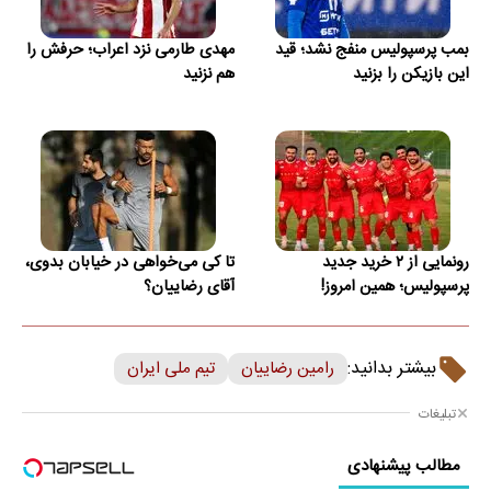
بمب پرسپولیس منفج نشد؛ قید
مهدی طارمی نزد اعراب؛ حرفش را
این بازیکن را بزنید
هم نزنید
رونمایی از ۲ خرید جدید
تا کی می‌خواهی در خیابان بدوی،
پرسپولیس؛ همین امروز!
آقای رضاییان؟
بیشتر بدانید:
رامین رضاییان
تیم ملی ایران
تبلیغات
مطالب پیشنهادی