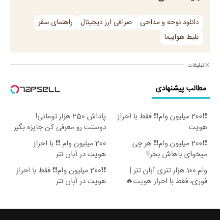
دانلود نوحه و مداحی
صرافی ارز دیجیتال
راهنمای سفر
بلیط هواپیما
تبلیغات
مطالب پیشنهادی
❗❗200 میلیون وام❗❗ فقط با احراز
پاداش 250 هزار تومانی!
هویت
دوستت رو معرفی کن جایزه بگیر
😍
❗❗200 میلیون وام❗❗ هر چی
200 میلیون وام ❗❗ با احراز
میخوای باهاش بخر!!
هویت در آبان تتر
وام 100 هزار تتری آبان تتر |
❗❗200 میلیون وام❗❗ فقط با احراز
فوری، فقط با احراز هویت🔥
هویت در آبان تتر