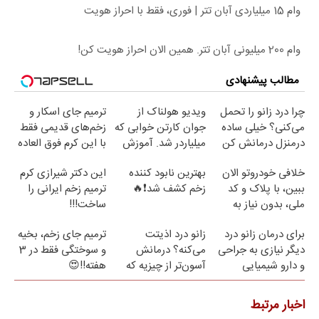
وام 15 میلیاردی آبان تتر | فوری، فقط با احراز هویت
وام 200 میلیونی آبان تتر. همین الان احراز هویت کن!
مطالب پیشنهادی
چرا درد زانو را تحمل
ویدیو هولناک از
ترمیم جای اسکار و
می‌کنی؟ خیلی ساده
جوان کارتن خوابی که
زخم‌های قدیمی فقط
درمنزل درمانش کن
میلیاردر شد. آموزش
با این کرم فوق العاده
رایگان
😍(مشاوره)
خلافی خودروتو الان
بهترین نابود کننده
این دکتر شیرازی کرم
ببین، با پلاک و کد
زخم کشف شد❗🔥
ترمیم زخم ایرانی را
ملی، بدون نیاز به
ساخت!!!
مراجعه حضوری
برای درمان زانو درد
زانو درد اذیتت
ترمیم جای زخم، بخیه
دیگر نیازی به جراحی
می‌کنه؟ درمانش
و سوختگی فقط در 3
و دارو شیمیایی
آسون‌تر از چیزیه که
هفته!!😍
نیست(پرسش‌نامه)
فکر
می‌کنی✅پرسشنامه
اخبار مرتبط