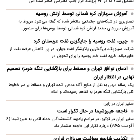
تشکیل شده که در ۴۳ پرونده، قرار جلب دادرسی صادر شده اس…
آموزش سربازان کره شمالی توسط ارتش روسیه
تصاویری در شبکه‌های اجتماعی منتشر شده که گفته می‌شود مربوط به
آموزش نیروهای جدید ارتش کره شمالی توسط روس‌ها برای حضور…
چین، نفت روسیه را جایگزین نفت عربستان کرد
شرکت سینوپک، بزرگ‌ترین پالایشگر نفت جهان، در پی کاهش عرضه نفت از
خاورمیانه، خرید نفت خام روسیه را برای تحویل در…
ادعای توافق تهران و مسقط برای بازگشایی تنگه هرمز؛ تصمیم
نهایی در انتظار ایران
یک رسانه عربی به نقل از منابع آگاه مدعی شده تهران و مسقط بر سر خطوط
کلی بازگشایی تنگه هرمز به تفاهم رسیده‌اند و اعلام…
سفیر ایران در ژاپن:
فاجعه هیروشیما در حال تکرار است
سفیر ایران در توکیو، در مراسم یادبود کشته‌شدگان حمله اتمی به هیروشیما (۶
آگوست ۱۹۴۵) درباره تکرار این فاجعه هشدار داد.
تکذیب شایعه معافیت سربازان فراری