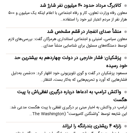
کالابرگ مرداد حدود ۴۰‌ میلیون نفر شارژ شد
معاون رفاه وزارت تعاون، کار و رفاه اجتماعی با اعلام اینکه یک میلیون و ۵۰۰
هزار نفر از مردم اعتبار تیر خود را استفاده…
منشأ صدای انفجار در قشم مشخص شد
معاون سیاسی، امنیتی و اجتماعی استانداری هرمزگان گفت: بررسی‌های لازم
توسط دستگاه‌های مسئول برای شناسایی منشأ صدای…
پزشکیان: فشار خارجی در دولت چهاردهم به بیشترین حد
خود رسیده
مسعود پزشکیان در گفت و گوی تلویزیونی خود اظهار کرد: «دشمن به‌دلیل
فشارهایی که آورد و تحریم‌هایی که به‌کار بست، انتظار…
واکنش ترامپ به ادعاها درباره درگیری لفظی‌اش با پیت
هگست
ترامپ در واکنش به اخبار مبنی بر درگیری لفظی با پیت هگست مدعی شد:
این شایعه توسط "واشنگتن کامپوست" (The Washington…
زلزله ۴ ریشتری بندرلنگه را لرزاند