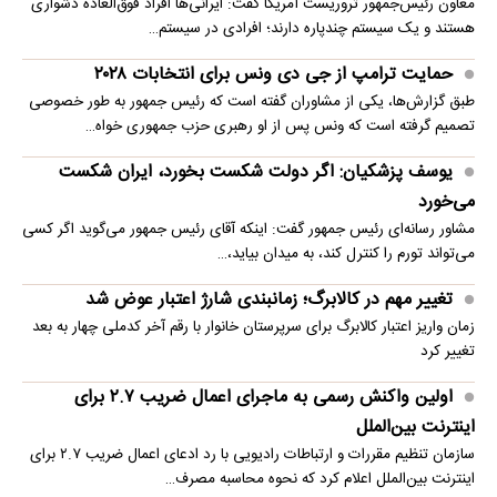
معاون رئیس‌جمهور تروریست آمریکا گفت: ایرانی‌ها افراد فوق‌العاده دشواری
هستند و یک سیستم چندپاره دارند؛ افرادی در سیستم…
حمایت ترامپ از جی دی ونس برای انتخابات ۲۰۲۸
طبق گزارش‌ها، یکی از مشاوران گفته است که رئیس جمهور به طور خصوصی
تصمیم گرفته است که ونس پس از او رهبری حزب جمهوری خواه…
یوسف پزشکیان: اگر دولت شکست بخورد، ایران شکست
می‌خورد
مشاور رسانه‌ای رئیس جمهور گفت: اینکه آقای رئیس جمهور می‌گوید اگر کسی
می‌تواند تورم را کنترل کند، به میدان بیاید،…
تغییر مهم در کالابرگ؛ زمانبندی‌ شارژ اعتبار عوض شد
زمان واریز اعتبار کالابرگ برای سرپرستان خانوار با رقم آخر کدملی چهار به بعد
تغییر کرد
اولین واکنش رسمی به ماجرای اعمال ضریب ۲.۷ برای
اینترنت بین‌الملل
سازمان تنظیم مقررات و ارتباطات رادیویی با رد ادعای اعمال ضریب ۲.۷ برای
اینترنت بین‌الملل اعلام کرد که نحوه محاسبه مصرف…