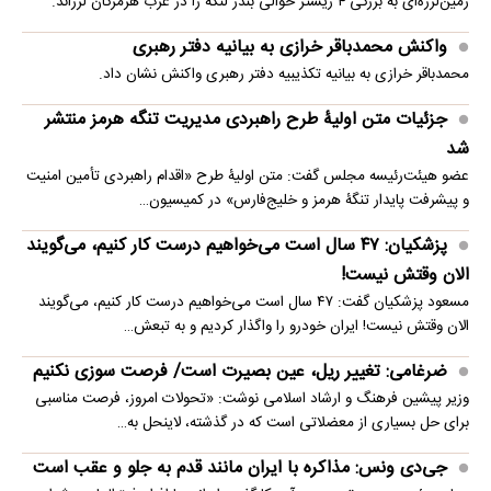
زمین‌لرزه‌ای به بزرگی ۴ ریشتر حوالی بندر لنگه را در غرب هرمزگان لرزاند.
واکنش محمدباقر خرازی به بیانیه دفتر رهبری
محمدباقر خرازی به بیانیه تکذیبیه دفتر رهبری واکنش نشان داد.
جزئیات متن اولیۀ طرح راهبردی مدیریت تنگه هرمز منتشر
شد
عضو هیئت‌رئیسه مجلس گفت: متن اولیۀ طرح «اقدام راهبردی تأمین امنیت
و پیشرفت پایدار تنگۀ هرمز و خلیج‌فارس» در کمیسیون…
پزشکیان: ۴۷ سال است می‌خواهیم درست کار کنیم، می‌گویند
الان وقتش نیست!
مسعود پزشکیان گفت: ۴۷ سال است می‌خواهیم درست کار کنیم، می‌گویند
الان وقتش نیست! ایران خودرو را واگذار کردیم و به تبعش…
ضرغامی: تغییر ریل، عین بصیرت است/ فرصت سوزی نکنیم
وزیر پیشین فرهنگ و ارشاد اسلامی نوشت: «تحولات امروز، فرصت مناسبی
برای حل بسیاری از معضلاتی‌ است که در گذشته، لاینحل به…
جی‌دی ونس: مذاکره با ایران مانند قدم به جلو و عقب است