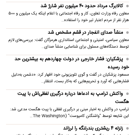
کالابرگ مرداد حدود ۴۰‌ میلیون نفر شارژ شد
معاون رفاه وزارت تعاون، کار و رفاه اجتماعی با اعلام اینکه یک میلیون و ۵۰۰
هزار نفر از مردم اعتبار تیر خود را استفاده…
منشأ صدای انفجار در قشم مشخص شد
معاون سیاسی، امنیتی و اجتماعی استانداری هرمزگان گفت: بررسی‌های لازم
توسط دستگاه‌های مسئول برای شناسایی منشأ صدای…
پزشکیان: فشار خارجی در دولت چهاردهم به بیشترین حد
خود رسیده
مسعود پزشکیان در گفت و گوی تلویزیونی خود اظهار کرد: «دشمن به‌دلیل
فشارهایی که آورد و تحریم‌هایی که به‌کار بست، انتظار…
واکنش ترامپ به ادعاها درباره درگیری لفظی‌اش با پیت
هگست
ترامپ در واکنش به اخبار مبنی بر درگیری لفظی با پیت هگست مدعی شد:
این شایعه توسط "واشنگتن کامپوست" (The Washington…
زلزله ۴ ریشتری بندرلنگه را لرزاند