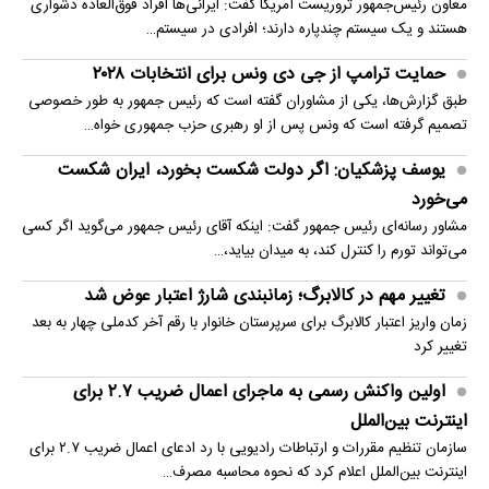
معاون رئیس‌جمهور تروریست آمریکا گفت: ایرانی‌ها افراد فوق‌العاده دشواری
هستند و یک سیستم چندپاره دارند؛ افرادی در سیستم…
حمایت ترامپ از جی دی ونس برای انتخابات ۲۰۲۸
طبق گزارش‌ها، یکی از مشاوران گفته است که رئیس جمهور به طور خصوصی
تصمیم گرفته است که ونس پس از او رهبری حزب جمهوری خواه…
یوسف پزشکیان: اگر دولت شکست بخورد، ایران شکست
می‌خورد
مشاور رسانه‌ای رئیس جمهور گفت: اینکه آقای رئیس جمهور می‌گوید اگر کسی
می‌تواند تورم را کنترل کند، به میدان بیاید،…
تغییر مهم در کالابرگ؛ زمانبندی‌ شارژ اعتبار عوض شد
زمان واریز اعتبار کالابرگ برای سرپرستان خانوار با رقم آخر کدملی چهار به بعد
تغییر کرد
اولین واکنش رسمی به ماجرای اعمال ضریب ۲.۷ برای
اینترنت بین‌الملل
سازمان تنظیم مقررات و ارتباطات رادیویی با رد ادعای اعمال ضریب ۲.۷ برای
اینترنت بین‌الملل اعلام کرد که نحوه محاسبه مصرف…