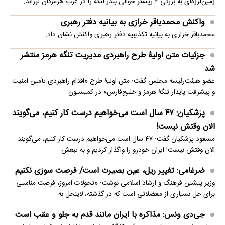
زمین‌لرزه‌ای به بزرگی ۴ ریشتر حوالی بندر لنگه را در غرب هرمزگان لرزاند.
واکنش محمدباقر خرازی به بیانیه دفتر رهبری
محمدباقر خرازی به بیانیه تکذیبیه دفتر رهبری واکنش نشان داد.
جزئیات متن اولیۀ طرح راهبردی مدیریت تنگه هرمز منتشر
شد
عضو هیئت‌رئیسه مجلس گفت: متن اولیۀ طرح «اقدام راهبردی تأمین امنیت
و پیشرفت پایدار تنگۀ هرمز و خلیج‌فارس» در کمیسیون…
پزشکیان: ۴۷ سال است می‌خواهیم درست کار کنیم، می‌گویند
الان وقتش نیست!
مسعود پزشکیان گفت: ۴۷ سال است می‌خواهیم درست کار کنیم، می‌گویند
الان وقتش نیست! ایران خودرو را واگذار کردیم و به تبعش…
ضرغامی: تغییر ریل، عین بصیرت است/ فرصت سوزی نکنیم
وزیر پیشین فرهنگ و ارشاد اسلامی نوشت: «تحولات امروز، فرصت مناسبی
برای حل بسیاری از معضلاتی‌ است که در گذشته، لاینحل به…
جی‌دی ونس: مذاکره با ایران مانند قدم به جلو و عقب است