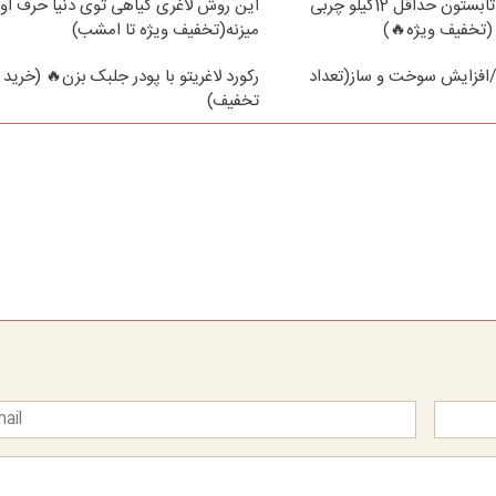
از الان تا آخر تابستون حداقل 12کیلو چربی
این روش لاغری گیاهی توی دنیا حرف اول
(تخفیف ویژه🔥)
میزنه(تخفیف ویژه تا امشب)
افزایش سوخت و ساز(تعداد
رکورد لاغریتو با پودر جلبک بزن🔥 (خرید ب
تخفیف)