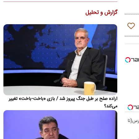
ماشاریپوف به جام جهانی تأکید کرد که برخلاف تصورها،…
گزارش و تحلیل
کنوانسیون دریای خزر چیست و سهم ایران از آن چه
می‌شود؟
دولت لایحه الحاق ایران به کنوانسیون حقوقی دریای خزر را پس از
هشت سال به مجلس ارسال کرد. جزئیات این کنوانسیون، روند…
ذوق مهران غفوریان از بازیگر شدن دخترش
مهران غفوریان درباره حضور دختر هفت‌ساله‌اش، هانا غفوریان، در
سریال «کلاغ» گفت که پیشنهاد بازی او را مهدی زمین‌پرداز…
ظریف: چین و روسیه شرکای مهم ایران هستند، اما نه
جایگزین همه جهان
دیپلمات پیشین ایران بیان کرد که چین و روسیه شرکای مهم ایران در
آینده خواهند بود، اما این روابط نباید جایگزین تعامل با…
اراده صلح بر طبل جنگ پیروز شد / بازی «باخت-باخت» تغییر
می‌کند؟
ویدئو؛ جزئیات و لحظه وقوع حادثه امنیتی برای
بالگرد ترامپ
ال برس(تا
حادثه امنیتی برای بالگرد دونالد ترامپ پس از آن رخ داد که
Marine One در ۴ آگوست از فرودگاه الیپس خارج شد، در حالی