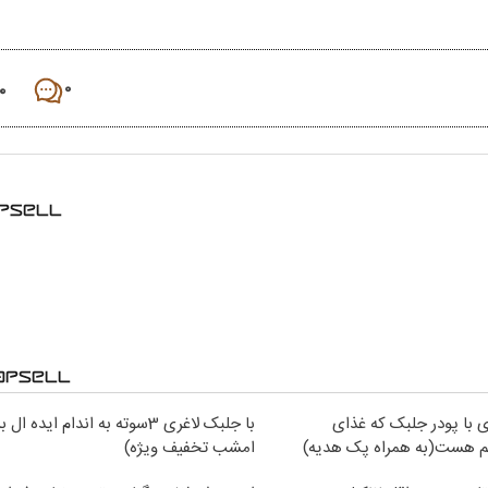
۰
۰
ی با پودر جلبک که غذای
با جلبک لاغری 3سوته به اندام ایده 
م هست(به همراه پک هدیه)
امشب تخفیف ویژه)