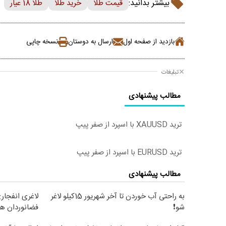
بیشتر بدانید:
قیمت طلا
خرید طلا
طلا 18 عیار
بازدید از صفحه اول
ارسال به دوستان
نسخه چاپی
تبلیغات
مطالب پیشنهادی
ترید XAUUSD با اسپرد از صفر پیپ
ترید EURUSD با اسپرد از صفر پیپ
مطالب پیشنهادی
به راحتی آب خوردن تا آخر شهریور 15کیلو لاغر
لاغری انفجار
شو❗
فضانوردان ه