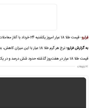
فرارو
- قیمت طلا 18 عیار امروز یکشنبه 24 خرداد با آغاز معاملات در بازار گرمی 138 هزار تومان کاهش پیدا کرد.
به گزارش فرارو
؛ نرخ هر گرم طلا 18 عیار با این میزان کاهش، به 17 میلیون و 82 هزار تومان رسید که کمترین سطح از ابتدای اردیبهشت ماه است.
قیمت طلا 18 عیار در هفت‌روز گذشته حدود شش درصد و در یک ماه اخیر معادل 12 درصد ریزش داشته است.
تبلیغات