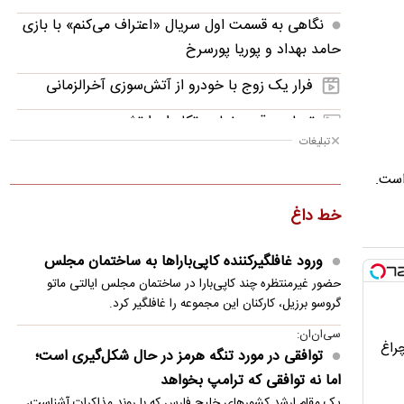
نگاهی به قسمت اول سریال «اعتراف می‌کنم» با بازی
حامد بهداد و پوریا پورسرخ
فرار یک زوج با خودرو از آتش‌سوزی آخرالزمانی
تصاویر؛ قدرت‌نمایی تکاوران ارتش
تبلیغات
نوازش بچه مرال؛ مهری که می‌تواند به قیمت جانش
تمام شود!
خط داغ
توافق موقت ایران و آمریکا در یک‌قدمی امضا؟/
جزئیات توافق احتمالی و چراغ سبز بازار
ورود غافلگیرکننده کاپی‌باراها به ساختمان مجلس
مرگ هولناک یک گربه پس از پرتاب از طبقه
حضور غیرمنتظره چند کاپی‌بارا در ساختمان مجلس ایالتی ماتو
دوازدهم
گروسو برزیل، کارکنان این مجموعه را غافلگیر کرد.
سی‌ان‌ان:
فحاشی و حمله فیگو به اینفانتینو
چراغ
توافقی در مورد تنگه هرمز در حال شکل‌گیری است؛
آدان با چمدان شکایت پشت پنجره استقلال
اما نه توافقی که ترامپ بخواهد
یک مقام ارشد کشورهای خلیج فارس که با روند مذاکرات آشناست،