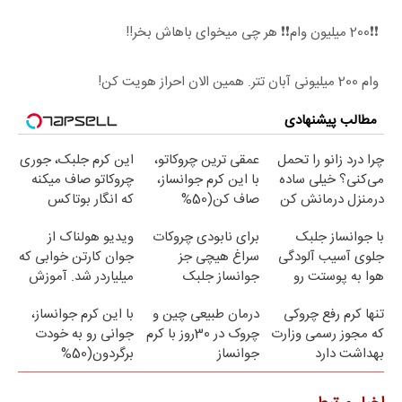
❗❗200 میلیون وام❗❗ هر چی میخوای باهاش بخر!!
وام 200 میلیونی آبان تتر. همین الان احراز هویت کن!
مطالب پیشنهادی
چرا درد زانو را تحمل
عمقی ترین چروکاتو،
این کرم جلبک، جوری
می‌کنی؟ خیلی ساده
با این کرم جوانساز،
چروکاتو صاف میکنه
درمنزل درمانش کن
صاف کن(50%
که انگار بوتاکس
تخفیف سفارش
کردی!(تخفیف ویژه)
با جوانساز جلبک
برای نابودی چروکات
ویدیو هولناک از
فوری)
جلوی آسیب آلودگی
سراغ هیچی جز
جوان کارتن خوابی که
هوا به پوستت رو
جوانساز جلبک
میلیاردر شد. آموزش
بگیر❗ (تخفیف تا
نرو(تخفیف40%)
رایگان
تنها کرم رفع چروکی
درمان طبیعی چین و
با این کرم جوانساز،
امشب)
که مجوز رسمی وزارت
چروک در 30روز با کرم
جوانی رو به خودت
بهداشت دارد
جوانساز
برگردون(50%
آلمانی(45%تخفیف)
تخفیف)