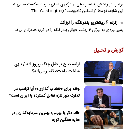
ترامپ در واکنش به اخبار مبنی بر درگیری لفظی با پیت هگست مدعی شد:
این شایعه توسط "واشنگتن کامپوست" (The Washington…
زلزله ۴ ریشتری بندرلنگه را لرزاند
زمین‌لرزه‌ای به بزرگی ۴ ریشتر حوالی بندر لنگه را در غرب هرمزگان لرزاند.
گزارش و تحلیل
اراده صلح بر طبل جنگ پیروز شد / بازی
«باخت-باخت» تغییر می‌کند؟
وقفه برای «خشاب گذاری»؛ آیا ترامپ در
تدارک دور تازه تقابل گسترده با ایران است؟
طلا، دلار یا بورس؛ بهترین سرمایه‌گذاری در
سایه سنگین تورم