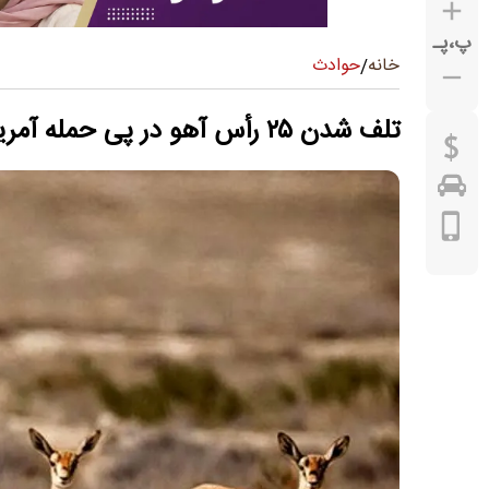
پ
،
پـ
حوادث
خانه
/
تلف شدن ۲۵ رأس آهو در پی حمله آمریکا به جزیره خارک