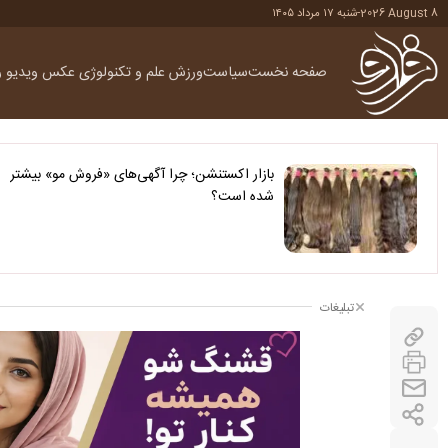
2026 August 8
-
شنبه ۱۷ مرداد ۱۴۰۵
صفحه نخست
سیاست
ورزش
علم و تکنولوژی
عکس
ویدیو
ر
بازار اکستنشن؛ چرا آگهی‌های «فروش مو» بیشتر
شده است؟
تبلیغات