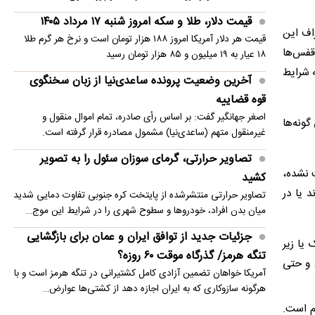
قیمت دلار، طلا و سکه امروز شنبه ۱۷ مرداد ۱۴۰۵
اف این
قیمت هر دلار آمریکا امروز ۱۸۸ هزار تومان است و نرخ هر گرم طلا
قفس‌ها
۱۸ عیار به ۱۹ میلیون و ۸۵ هزار تومان رسید
ه شرایط
آخرین وضعیت پرونده ساعدی‌نیا از زبان سخنگوی
قوه قضاییه
اصغر جهانگیر گفت: بر اساس رأی صادره، تمام اموال منقول و
گونه‌ها
غیرمنقول متهم (ساعدی‌نیا) مشمول مصادره قرار گرفته است.
تصاویر حرارتی، گرمای سوزان سئول را به تصویر
ت نشده،
کشید
 یا در
تصاویر حرارتی منتشرشده از پایتخت کره جنوبی تفاوت دمایی شدید
میان بدن افراد، خودروها و سطوح شهری را در شرایط این موج…
جزئیات جدید از توافق ایران و عمان برای بازگشایی
یا زیر
تنگه هرمز/ گذرگاه موقت ۶۰ روزه؟
ن و حتی
آمریکا خواهان تضمین آزادی کامل کشتیرانی در تنگه هرمز است و با
هرگونه سازوکاری که به ایران اجازه دهد از کشتی‌ها عوارض…
م است.