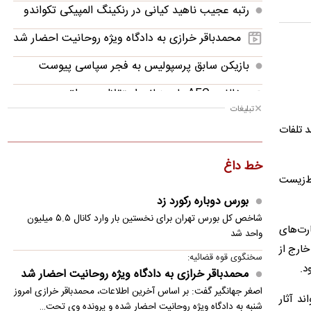
رتبه عجیب ناهید کیانی در رنکینگ المپیکی تکواندو
محمدباقر خرازی به دادگاه ویژه روحانیت احضار شد
بازیکن سابق پرسپولیس به فجر سپاسی پیوست
مخالفت AFC با میزبانی استقلال در عراق
تبلیغات
نظر فقهی آیت‌الله سروش محلاتی درباره مجازات
گویند تلفات
معترضان خشونت‌طلب
خط داغ
چاک شومر: ترامپ از کدام سیاره آمده؟!
ط‌زیست
قیمت روز طلا و دلار
بورس دوباره رکورد زد
شاخص کل بورس تهران برای نخستین ‌بار وارد کانال ۵.۵ میلیون
عطریانفر: به‌کارگیری به موقع دیپلماسی، تهدید‌ها را به
رت‌های
واحد شد
فرصت بدل می‌سازد
 مناطق خارج از
سخنگوی قوه قضائیه:
د.
قیمت دلار امروز شنبه ۱۷ مرداد ۱۴۰۵
محمدباقر خرازی به دادگاه ویژه روحانیت احضار شد
اصغر جهانگیر گفت: بر اساس آخرین اطلاعات، محمدباقر خرازی امروز
د آثار
شنبه به دادگاه ویژه روحانیت احضار شده و پرونده وی تحت…