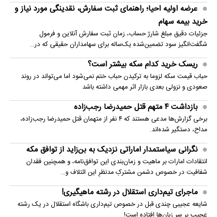
عرضه اولیه احیا؛ راهنمای ثبت سفارش، نقدینگی مورد نیاز و
خرید بیمه سهام
جزئیات دقیق مبلغ شارژ حساب، زمان ثبت سفارش آنلاین و فرمول
شگفت‌انگیز سود تضمین‌شده یک‌ساله برای سهامداران حقیقی که در…
ریسک خرید کدام سکه بیشتر است؟
حباب قیمت سکه لزوما به ترکیدن حباب ختم نمی‌شود اما می‌تواند در روند
صعودی و نزولی بعدی بازار اثر مهمی داشته باشد
بازداشت ۴ متهم قتل حمیدرضا رجب‌زاده
برخی گزارش‌ها مدعی هستند که ۴ نفر از متهمان قتل حمیدرضا رجب‌زاده،
مداح، دستگیر شده‌اند.
نگرانی سیاستمدار اماراتی نزدیک به بن‌زاید از توافق مکه
انتقادات امارات بر ماهیت و زمان‌بندی این توافق‌نامه، و همچنین فقدان
شفافیت در خصوص دشمن مشترکِ مدنظرِ این ائتلاف و…
ماجرای تیم‌داری استقلال در رشته ماهیگیری!
شایعه عجیبی چندی قبل در خصوص تیم‌داری باشگاه استقلال در یک رشته
عجیب بر سر زبان‌ها افتاده است!