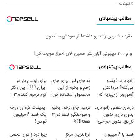
تبلیغات
مطالب پیشنهادی
نقره بیشترین رشد رو داشته! از سودش جا نمون
وام 200 میلیونی آبان تتر. همین الان احراز هویت کن!
مطالب پیشنهادی
زانو درد اذیتت
به جای لیزر برای جای
برای اولین بار در
می‌کنه؟ درمانش
زخم و بخیه از این
ایران🇮🇷 این دکتر
آسون‌تر از چیزیه که
محصول استفاده کن!
کرم ترمیم کننده 23
فکر
روزه ساخت!
درمان قطعی زانو درد،
ترمیم جای زخم، بخیه
ایمپلنت کره‌ای درجه
می‌کنی✅پرسشنامه
بدون دارو، بدون
و سوختگی فقط در 3
یک فقط 6 میلیون
تزریق، بدون جراحی!
هفته!!😍
تومن❗
(پرسش‌نامه)
فقط با 6 میلیون
ارزانترین مرکز
چرا درد زانو را تحمل