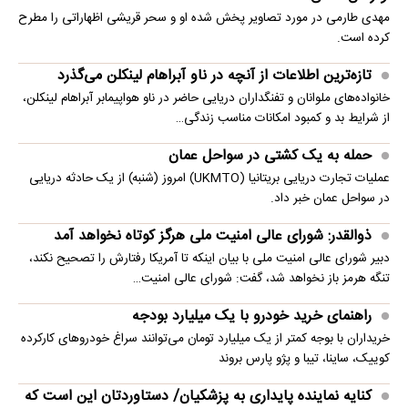
مهدی طارمی در مورد تصاویر پخش شده او و سحر قریشی اظهاراتی را مطرح
کرده است.
تازه‌ترین اطلاعات از آنچه در ناو آبراهام لینکلن می‌گذرد
خانواده‌های ملوانان و تفنگداران دریایی حاضر در ناو هواپیمابر آبراهام لینکلن،
از شرایط بد و کمبود امکانات مناسب زندگی…
حمله به یک کشتی در سواحل عمان
عملیات تجارت دریایی بریتانیا (UKMTO) امروز (شنبه) از یک حادثه دریایی
در سواحل عمان خبر داد.
ذوالقدر: شورای عالی امنیت ملی هرگز کوتاه نخواهد آمد
دبیر شورای عالی امنیت ملی با بیان اینکه تا آمریکا رفتارش را تصحیح نکند،
تنگه هرمز باز نخواهد شد، گفت: شورای عالی امنیت…
راهنمای خرید خودرو با یک میلیارد بودجه
خریداران با بوجه کمتر از یک میلیارد تومان می‌توانند سراغ خودروهای کارکرده
کوییک، ساینا، تیبا و پژو پارس بروند
کنایه نماینده پایداری به پزشکیان/ دستاوردتان این است که