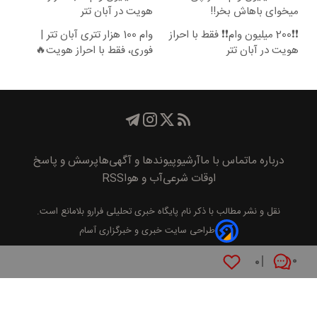
میخوای باهاش بخر!!
هویت در آبان تتر
❗❗200 میلیون وام❗❗ فقط با احراز
وام 100 هزار تتری آبان تتر |
هویت در آبان تتر
فوری، فقط با احراز هویت🔥
درباره ما
تماس با ما
آرشیو
پیوند‌ها و آگهی‌ها
پرسش و پاسخ
اوقات شرعی
آب و هوا
RSS
نقل و نشر مطالب با ذکر نام
پايگاه خبری تحليلی فرارو
بلامانع است.
طراحی سایت خبری و خبرگزاری آسام
۰
۰