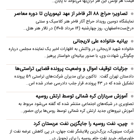
قیمت هر اونس این فلز گران‌بها می‌تواند تا پایان…
تصاویر؛ حراج ۸۸ اثر فاخر از عهد تیموریان تا دوره معاصر
نمایشگاه دومین رویداد حراج آثار فاخر هنر کلاسیک و سنتی
«رخ‌ست»اصفهان، روز چهارشنبه (۱۴ مرداد ۱۴۰۵) در تالار هنر هتل…
بیانیه خانواده علی لاریجانی
خانواده شهید لاریجانی در واکنش به اظهارات اخیر یک نماینده مجلس درباره
چگونگی شهادت وی، با صدور بیانیه‌ای خواستار پرهیز…
جزئیات توقیف اموال و وضعیت پرونده قضایی تراستی‌ها
دادستان تهران گفت: تاکنون برای مدیران شرکت‌های تراستی ۵۹ پرونده
تشکیل شده که در ۴۳ پرونده، قرار جلب دادرسی صادر شده اس…
آموزش سربازان کره شمالی توسط ارتش روسیه
تصاویری در شبکه‌های اجتماعی منتشر شده که گفته می‌شود مربوط به
آموزش نیروهای جدید ارتش کره شمالی توسط روس‌ها برای حضور…
چین، نفت روسیه را جایگزین نفت عربستان کرد
شرکت سینوپک، بزرگ‌ترین پالایشگر نفت جهان، در پی کاهش عرضه نفت از
خاورمیانه، خرید نفت خام روسیه را برای تحویل در…