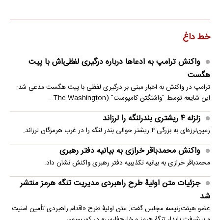
خط داغ
واکنش ترامپ به ادعاها درباره درگیری لفظی‌اش با پیت
هگست
ترامپ در واکنش به اخبار مبنی بر درگیری لفظی با پیت هگست مدعی شد:
این شایعه توسط "واشنگتن کامپوست" (The Washington…
زلزله ۴ ریشتری بندرلنگه را لرزاند
زمین‌لرزه‌ای به بزرگی ۴ ریشتر حوالی بندر لنگه را در غرب هرمزگان لرزاند.
واکنش محمدباقر خرازی به بیانیه دفتر رهبری
محمدباقر خرازی به بیانیه تکذیبیه دفتر رهبری واکنش نشان داد.
جزئیات متن اولیۀ طرح راهبردی مدیریت تنگه هرمز منتشر
شد
عضو هیئت‌رئیسه مجلس گفت: متن اولیۀ طرح «اقدام راهبردی تأمین امنیت
و پیشرفت پایدار تنگۀ هرمز و خلیج‌فارس» در کمیسیون…