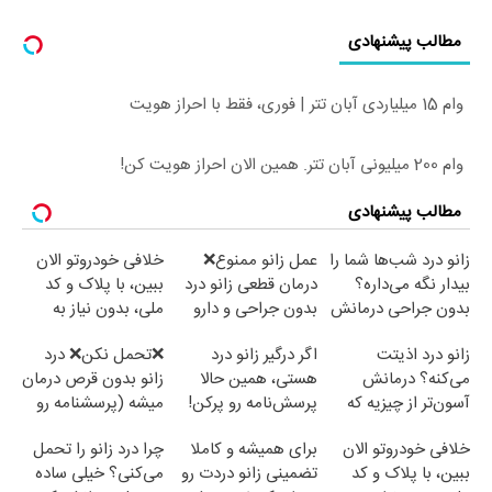
مطالب پیشنهادی
وام 15 میلیاردی آبان تتر | فوری، فقط با احراز هویت
وام 200 میلیونی آبان تتر. همین الان احراز هویت کن!
مطالب پیشنهادی
زانو درد شب‌ها شما را
عمل زانو ممنوع❌
خلافی خودروتو الان
بیدار نگه می‌داره؟
درمان قطعی زانو درد
ببین، با پلاک و کد
بدون جراحی درمانش
بدون جراحی و دارو
ملی، بدون نیاز به
کن!
(پرسش نامه)
مراجعه حضوری ✅
زانو درد اذیتت
اگر درگیر زانو درد
❌تحمل نکن❌ درد
می‌کنه؟ درمانش
هستی، همین حالا
زانو بدون قرص درمان
آسون‌تر از چیزیه که
پرسش‌نامه رو پرکن!
میشه (پرسشنامه رو
فکر
پر کن)
خلافی خودروتو الان
برای همیشه و کاملا
چرا درد زانو را تحمل
می‌کنی✅پرسشنامه
ببین، با پلاک و کد
تضمینی زانو دردت رو
می‌کنی؟ خیلی ساده