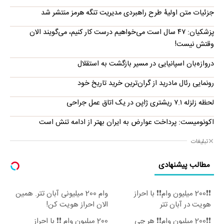
جزئیات متن اولیۀ طرح راهبردی مدیریت تنگه هرمز منتشر شد
پزشکیان: ۴۷ سال است می‌خواهیم درست کار کنیم، می‌گویند الان
وقتش نیست!
دروازه‌بان اسپانیایی در مسیر بازگشت به استقلال
رونمایی رئال مادرید از گران‌ترین خرید تاریخ خود
لحظه زلزله ۷.۱ ریشتری ژاپن در یک اتاق عمل جراحی
اکونومیست: پرداخت عوارض به ایران بهتر از ادامه تنش است
تبلیغات
مطالب پیشنهادی
❗❗200 میلیون وام❗❗ با احراز
وام 200 میلیونی آبان تتر. همین
هویت در آبان تتر
الان احراز هویت کن!
❗❗200 میلیون وام❗❗ هر چی
200 میلیون وام ❗❗ با احراز