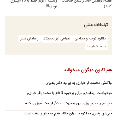
هفته! (همین حالا رایگان صحبت
وقتشه | اونم فقط با ۲۵ میلیون
کنید)
تومان!!!
تبلیغات متنی
دانلود نوحه و مداحی
صرافی ارز دیجیتال
راهنمای سفر
بلیط هواپیما
هم اکنون دیگران میخوانند
واکنش محمدباقر خرازی به بیانیه دفتر رهبری
درخواست زیدآبادی برای برخورد قاطع با محمدباقر خرازی
ضرغامی: تغییر ریل، عین بصیرت است/ فرصت سوزی نکنیم
جی‌دی ونس: مذاکره با ایران مانند قدم به جلو و عقب است