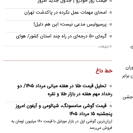
قیمت روز خودرو | جدول جدید امروز
امحای مهمات عمل نکرده در پاکدشت تهران
پرسپولیس مدعی نیست؛ این هم دلیل!
گرمای ۵۰ درجه‌ای در راه چند استان کشور/ هوای
معتدل در شمال کشور
ی
تبلیغات
ترامپ افشای اطلاعات درباره ذخایر مهمات آمریکا را
خیانت خواند
وران
خط داغ
برابر
دو گل، یک پاس گل؛ چه می‌کند این لیونل مسی!
تحلیل قیمت طلا در هفته میانی مرداد ۱۴۰۵/ دو
درخواست روزنامه جمهوری اسلامی برای برخورد با
رخداد مهم هفته در بازار طلا و نقره
خرازی و نیلی
ابت‌ها جشن
قیمت گوشی سامسونگ، شیائومی و آیفون امروز
نرخ رهن و اجاره آپارتمان در تجریش، ونک و
پنجشنبه ۱۵ مرداد ۱۴۰۵
پاسداران
ارزان‌ترین گوشی اپل در بازار موبایل با قیمت ۱۶۰ میلیون تومان به
قیمت دلار امروز پنجشنبه ۱۵ مرداد ۱۴۰۵
فروش می‌رسد