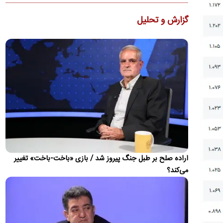
حضور غیرمنتظره چند کاپی‌بارا در ساختمان مجلس ایالتی ماتو
گروسو برزیل، کارکنان این مجموعه را غافلگیر کرد.
گزارش و تحلیل
سی‌ان‌ان:
توافقی در مورد تنگه هرمز در حال شکل‌گیری است؛
اما نه توافقی که ترامپ بخواهد
یک مقام ارشد کشورهای خلیج فارس که با روند مذاکرات آشناست،
اظهار داشت که احتمال دستیابی به توافق تا روز جمعه حدود ۵۰ به…
برخورد قطعه ۴ تنی از موشک اسپیس ایکس به ماه
یک قطعه ۴ تنی از موشک اسپیس ایکس به طور غیر عمد به ماه
برخورد کرد.
واکنش پزشکیان به حواشی پیام رهبر انقلاب درباره
تفاهم‌نامه آتش‌بس
اراده صلح بر طبل جنگ پیروز شد / بازی «باخت-باخت» تغییر
رهبری فرموده بودند که اگر سه‌چهارم اعضای شعام موافق باشند، من
می‌کند؟
هم موافقم.
رئیس‌جمهور در گفت‌وگو با مردم؛
ایران را همه مردم نگه داشتند، نه فقط کسانی که در