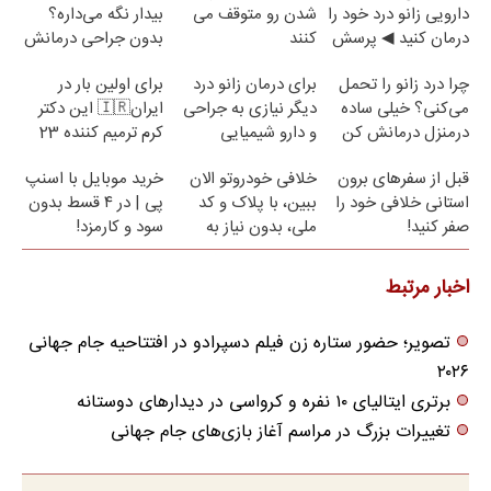
دارویی زانو درد خود را
شدن رو متوقف می
بیدار نگه می‌داره؟
درمان کنید ◀ پرسش
کنند
بدون جراحی درمانش
نامه ▶
کن!
چرا درد زانو را تحمل
برای درمان زانو درد
برای اولین بار در
می‌کنی؟ خیلی ساده
دیگر نیازی به جراحی
ایران🇮🇷 این دکتر
درمنزل درمانش کن
و دارو شیمیایی
کرم ترمیم کننده 23
نیست(پرسش‌نامه)
روزه ساخت!
قبل از سفرهای برون
خلافی خودروتو الان
خرید موبایل با اسنپ
استانی خلافی خود را
ببین، با پلاک و کد
پی | در ۴ قسط بدون
صفر کنید!
ملی، بدون نیاز به
سود و کارمزد!
مراجعه حضوری
اخبار مرتبط
تصویر؛ حضور ستاره زن فیلم دس‍پرادو در افتتاحیه جام جهانی
۲۰۲۶
برتری ایتالیای ۱۰ نفره و کرواسی در دیدارهای دوستانه
تغییرات بزرگ در مراسم آغاز بازی‌های جام جهانی