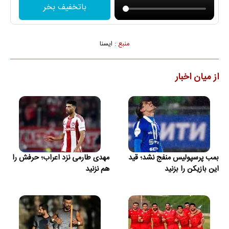
باتخفیف بخر
منبع :
ايسنا
از میان اخبار
بمب پرسپولیس منفج نشد؛ قید
مهدی طارمی نزد اعراب؛ حرفش را
این بازیکن را بزنید
هم نزنید