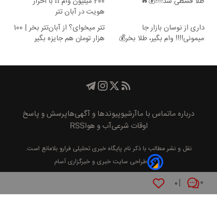
طلا قسطی شد!!!!💰🔥
200 میلیون وام ❗❗ با احراز
هویت در آبان تتر
داری از نوسان بازار جا
تتر میخوای؟ از آبان‌تتر بخر | 100
میمونی!!!! وام بگیر، طلا بخر💰
هزار تومان هم جایزه بگیر
درباره ما
تماس با ما
آرشیو
پیوند‌ها و آگهی‌ها
پرسش و پاسخ
اوقات شرعی
آب و هوا
RSS
نقل و نشر مطالب با ذکر نام
پايگاه خبری تحليلی فرارو
بلامانع است.
طراحی سایت خبری و خبرگزاری آسام
۰
۰