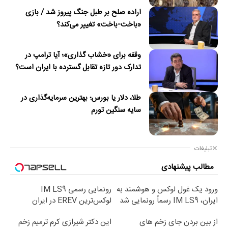
اراده صلح بر طبل جنگ پیروز شد / بازی
«باخت-باخت» تغییر می‌کند؟
وقفه برای «خشاب گذاری»؛ آیا ترامپ در
تدارک دور تازه تقابل گسترده با ایران است؟
طلا، دلار یا بورس؛ بهترین سرمایه‌گذاری در
سایه سنگین تورم
تبلیغات
مطالب پیشنهادی
ورود یک غول لوکس و هوشمند به
رونمایی رسمی IM LS9
ایران، IM LS9 رسماً رونمایی شد
لوکس‌ترین EREV در ایران
از بین بردن جای زخم های
این دکتر شیرازی کرم ترمیم زخم