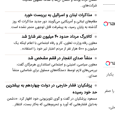
شرکت‌های…
مذاکرات لبنان و اسرائیل به بن‌بست خورد
مقام‌های لبنانی و آمریکایی می‌گویند دور جدید مذاکرات که روز
گذشته به پایان رسید، به پیشرفت قابل توجهی منجر نشده است.
کالابرگ مرداد حدود ۴۰‌ میلیون نفر شارژ شد
معاون رفاه وزارت تعاون، کار و رفاه اجتماعی با اعلام اینکه یک
میلیون و ۵۰۰ هزار نفر از مردم اعتبار تیر خود را استفاده…
منشأ صدای انفجار در قشم مشخص شد
معاون سیاسی، امنیتی و اجتماعی استانداری هرمزگان گفت:
بررسی‌های لازم توسط دستگاه‌های مسئول برای شناسایی منشأ
 با یکبار
صدای…
پزشکیان: فشار خارجی در دولت چهاردهم به بیشترین
را صفر
حد خود رسیده
مسعود پزشکیان در گفت و گوی تلویزیونی خود اظهار کرد: «دشمن
به‌دلیل فشارهایی که آورد و تحریم‌هایی که به‌کار بست، انتظار…
ملی،
واکنش ترامپ به ادعاها درباره درگیری لفظی‌اش با