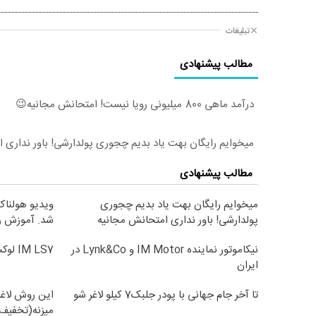
تبلیغات
مطالب پیشنهادی
درآمد ماهی 800 میلیونی رویا نیست! امتحانش مجانیه😉
میخوایم رایگان بهت یاد بدیم چجوری پولدارشی! باور نداری 
مطالب پیشنهادی
میخوایم رایگان بهت یاد بدیم چجوری
ویدیو هولناک 
پولدارشی! باور نداری امتحانش مجانیه
شد. آموزش ر
نیکاموتور نماینده IM Motor و Lynk&Co در
IM LS7 لوکس ترین شاسی بلند برقی ایران
ایران
تا آخر جام جهانی با پودر جلبک7 کیلو لاغر شو
این روش لاغر
میزنه(تخفیف 