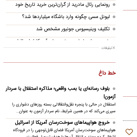
رونمایی رئال مادرید از گران‌ترین خرید تاریخ خود
لیونل مسی چگونه وارد باشگاه میلیاردها شد؟
تکلیف وینیسیوس جونیور مشخص شد
خروج هواپیماهای سوخت‌رسان آمریکا از اسرائیل
تبلیغات
مذاکرات لبنان و اسرائیل به بن‌بست خورد
جزئیات گفت‌وگوی تلفنی بن سلمان و مکرون
خط داغ
محسن رضایی: اجازه باز شدن مسیر دوم در تنگه هرمز
را نخواهیم داد
بلوف رسانه‌ای یا بمب واقعی؛ مذاکره استقلال با سردار
آزمون!
ریاض میزبان توافق دفاعی ترکیه، عربستان و پاکستان
استقلال در حالی با پنجره نقل‌وانتقالاتی بسته روزهای دشواری را
پالس‌های تازه از دیپلماسی؛ توافق ایران و آمریکا در
سپری می‌کند که در همین شرایط، نام سردار آزمون به عنوان…
راه است؟
خروج هواپیماهای سوخت‌رسان آمریکا از اسرائیل
هواپیماهای سوخت‌رسان آمریکا فضای قابل‌توجهی را در فرودگاه
اشغال کرده بودند و انتقال آن‌ها با هدف تسهیل فعالیت