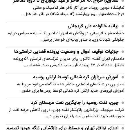
تصاویر؛ حراج ۸۸ اثر فاخر از عهد تیموریان تا دوره معاصر
نمایشگاه دومین رویداد حراج آثار فاخر هنر کلاسیک و سنتی
«رخ‌ست»اصفهان، روز چهارشنبه (۱۴ مرداد ۱۴۰۵) در تالار هنر هتل…
بیانیه خانواده علی لاریجانی
خانواده شهید لاریجانی در واکنش به اظهارات اخیر یک نماینده مجلس درباره
چگونگی شهادت وی، با صدور بیانیه‌ای خواستار پرهیز…
جزئیات توقیف اموال و وضعیت پرونده قضایی تراستی‌ها
دادستان تهران گفت: تاکنون برای مدیران شرکت‌های تراستی ۵۹ پرونده
تشکیل شده که در ۴۳ پرونده، قرار جلب دادرسی صادر شده اس…
آموزش سربازان کره شمالی توسط ارتش روسیه
تصاویری در شبکه‌های اجتماعی منتشر شده که گفته می‌شود مربوط به
آموزش نیروهای جدید ارتش کره شمالی توسط روس‌ها برای حضور…
چین، نفت روسیه را جایگزین نفت عربستان کرد
شرکت سینوپک، بزرگ‌ترین پالایشگر نفت جهان، در پی کاهش عرضه نفت از
خاورمیانه، خرید نفت خام روسیه را برای تحویل در…
ادعای توافق تهران و مسقط برای بازگشایی تنگه هرمز؛ تصمیم