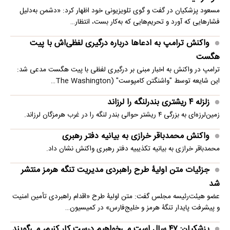
مسعود پزشکیان در گفت و گوی تلویزیونی خود اظهار کرد: «دشمن به‌دلیل
فشارهایی که آورد و تحریم‌هایی که به‌کار بست، انتظار…
واکنش ترامپ به ادعاها درباره درگیری لفظی‌اش با پیت
هگست
ترامپ در واکنش به اخبار مبنی بر درگیری لفظی با پیت هگست مدعی شد:
این شایعه توسط "واشنگتن کامپوست" (The Washington…
زلزله ۴ ریشتری بندرلنگه را لرزاند
زمین‌لرزه‌ای به بزرگی ۴ ریشتر حوالی بندر لنگه را در غرب هرمزگان لرزاند.
واکنش محمدباقر خرازی به بیانیه دفتر رهبری
محمدباقر خرازی به بیانیه تکذیبیه دفتر رهبری واکنش نشان داد.
جزئیات متن اولیۀ طرح راهبردی مدیریت تنگه هرمز منتشر
شد
عضو هیئت‌رئیسه مجلس گفت: متن اولیۀ طرح «اقدام راهبردی تأمین امنیت
و پیشرفت پایدار تنگۀ هرمز و خلیج‌فارس» در کمیسیون…
پزشکیان: ۴۷ سال است می‌خواهیم درست کار کنیم، می‌گویند