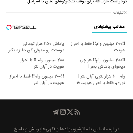
درخواست حزب‌الله برای توقف گفت‌وگوهای لبنان با اسرائیل
تبلیغات
مطالب پیشنهادی
❗❗200 میلیون وام❗❗ فقط با احراز
پاداش 250 هزار تومانی!
هویت
دوستت رو معرفی کن جایزه بگیر
😍
❗❗200 میلیون وام❗❗ هر چی
200 میلیون وام ❗❗ با احراز
میخوای باهاش بخر!!
هویت در آبان تتر
وام 100 هزار تتری آبان تتر |
❗❗200 میلیون وام❗❗ فقط با احراز
فوری، فقط با احراز هویت🔥
هویت در آبان تتر
درباره ما
تماس با ما
آرشیو
پیوند‌ها و آگهی‌ها
پرسش و پاسخ