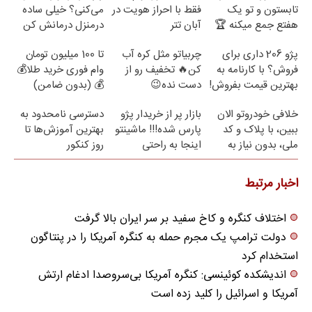
تابستون و تو یک
فقط با احراز هویت در
می‌کنی؟ خیلی ساده
هفتع جمع میکنه 🏆
آبان تتر
درمنزل درمانش کن
پژو 206 داری برای
چربیاتو مثل کره آب
تا 100 میلیون تومان
فروش؟ با کارنامه به
کن🔥 تخفیف رو از
وام فوری خرید طلا💰
بهترین قیمت بفروش!
دست نده😉
💰 (بدون ضامن)
خلافی خودروتو الان
بازار پر از خریدار پژو
دسترسی نامحدود به
ببین، با پلاک و کد
پارس شده!!! ماشینتو
بهترین آموزش‌ها تا
ملی، بدون نیاز به
اینجا به راحتی
روز کنکور
مراجعه حضوری
بفروش
اخبار مرتبط
اختلاف کنگره و کاخ سفید بر سر ایران بالا گرفت
دولت ترامپ یک مجرم حمله به کنگره آمریکا را در پنتاگون
استخدام کرد
اندیشکده کوئینسی: کنگره آمریکا بی‌سروصدا ادغام ارتش
آمریکا و اسرائیل را کلید زده است