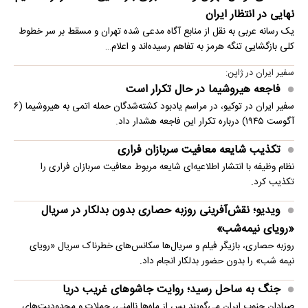
نهایی در انتظار ایران
یک رسانه عربی به نقل از منابع آگاه مدعی شده تهران و مسقط بر سر خطوط
کلی بازگشایی تنگه هرمز به تفاهم رسیده‌اند و اعلام…
سفیر ایران در ژاپن:
فاجعه هیروشیما در حال تکرار است
سفیر ایران در توکیو، در مراسم یادبود کشته‌شدگان حمله اتمی به هیروشیما (۶
آگوست ۱۹۴۵) درباره تکرار این فاجعه هشدار داد.
تکذیب شایعه معافیت سربازان فراری
نظام وظیفه با انتشار اطلاعیه‌ای شایعه مربوط معافیت سربازان فراری را
تکذیب کرد.
ویدیو؛ نقش‌آفرینی روزبه حصاری بدون بدلکار در سریال
«رویای نیمه‌شب»
روزبه حصاری، بازیگر فیلم و سریال‌ها سکانس‌های خطرناک سریال «رویای
نیمه شب» را بدون حضور بدلکار انجام داد.
جنگ به ساحل رسید؛ روایت جاشوهای غریب دریا
صیادان جنوب ایران می‌گویند پس از ماه‌ها ناامنی، حملات و محدودیت‌های