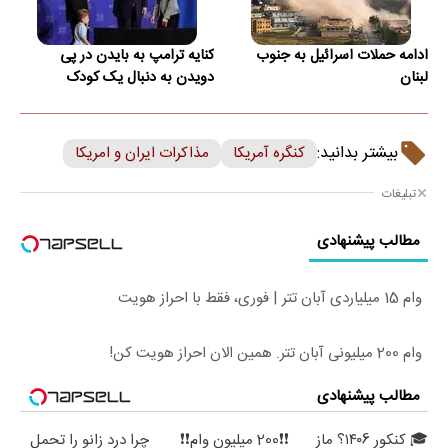
ادامه حملات اسرائیل به جنوب
کنایه ترامپ به بایدن در پی
لبنان
دویدن به دنبال یک کودک
بیشتر بدانید:
کنگره آمریکا
مذاکرات ایران و امریکا
تبلیغات
مطالب پیشنهادی
وام 15 میلیاردی آبان تتر | فوری، فقط با احراز هویت
وام 200 میلیونی آبان تتر. همین الان احراز هویت کن!
مطالب پیشنهادی
🎓 کنکور ۱۴۰6؟ ماز
❗❗200 میلیون وام❗❗
چرا درد زانو را تحمل