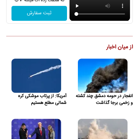
که شگفت زده ات میکنه 💡😍
ثبت سفارش
از میان اخبار
انفجار در حومه دمشق چند کشته
آمریکا: از پرتاب موشکی کره
و زخمی برجا گذاشت
شمالی مطلع هستیم