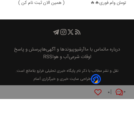
تومان وام فوری🔥🔥
( همین الان ثبت نام کن )
درباره ما
تماس با ما
آرشیو
پیوند‌ها و آگهی‌ها
پرسش و پاسخ
اوقات شرعی
آب و هوا
RSS
نقل و نشر مطالب با ذکر نام
پايگاه خبری تحليلی فرارو
بلامانع است.
طراحی سایت خبری و خبرگزاری آسام
۰
۰