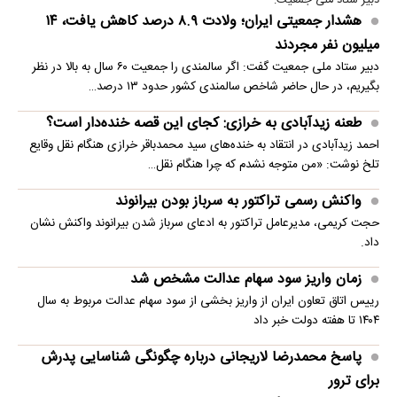
دبیر ستاد ملی جمعیت:
هشدار جمعیتی ایران؛ ولادت ۸.۹ درصد کاهش یافت، ۱۴
میلیون نفر مجردند
دبیر ستاد ملی جمعیت گفت: اگر سالمندی را جمعیت ۶۰ سال به بالا در نظر
بگیریم، در حال حاضر شاخص سالمندی کشور حدود ۱۳ درصد…
طعنه زیدآبادی به خرازی: کجای این قصه خنده‌دار است؟
احمد زیدآبادی در انتقاد به خنده‌های سید محمدباقر خرازی هنگام نقل وقایع
تلخ نوشت: «من متوجه نشدم که چرا هنگام نقل…
واکنش رسمی تراکتور به سرباز بودن بیرانوند
حجت کریمی، مدیرعامل تراکتور به ادعای سرباز شدن بیرانوند واکنش نشان
داد.
زمان واریز سود سهام عدالت مشخص شد
رییس اتاق تعاون ایران از واریز بخشی از سود سهام عدالت مربوط به سال
۱۴۰۴ تا هفته دولت خبر داد
پاسخ محمدرضا لاریجانی درباره چگونگی شناسایی پدرش
برای ترور