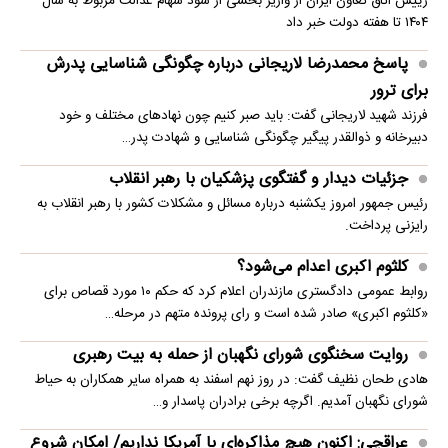
رییس اتاق تعاون ایران از واریز بخشی از سود سهام عدالت مربوط به سال
۱۴۰۴ تا هفته دولت خبر داد
پاسخ محمدرضا لاریجانی درباره چگونگی شناسایی پدرش
برای ترور
فرزند شهید لاریجانی گفت: باید صبر کنیم چون نهادهای مختلف و خود
دبیرخانه و ذوالقدر پیگیر چگونگی شناسایی و شهادت پدر…
جزئیات دیدار و گفتگوی پزشکیان با رهبر انقلاب
رئیس جمهور امروز یکشنبه درباره مسائل و مشکلات کشور با رهبر انقلاب به
رایزنی پرداخت.
کلثوم اکبری اعدام می‌شود؟
روابط عمومی دادگستری مازندران اعلام کرد که حکم ۱۰ مورد قصاص برای
«کلثوم اکبری» صادر شده است و رای پرونده متهم در مرحله…
روایت سخنگوی شورای نگهبان از حمله به بیت رهبری
هادی طحان نظیف گفت: در روز نهم اسفند به همراه سایر همکاران به حیاط
شورای نگهبان آمدیم. اگرچه برخی برادران پاسدار و…
عراقچی: اکنون هیچ مذاکره‌ای با آمریکا نداریم/ امکان شروع