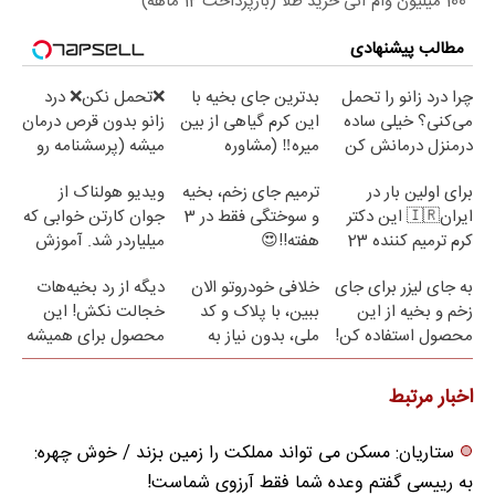
100 میلیون وام آنی خرید طلا (بازپرداخت 12 ماهه)
مطالب پیشنهادی
چرا درد زانو را تحمل
بدترین جای بخیه با
❌تحمل نکن❌ درد
می‌کنی؟ خیلی ساده
این کرم گیاهی از بین
زانو بدون قرص درمان
درمنزل درمانش کن
میره‼️ (مشاوره
میشه (پرسشنامه رو
رایگان)
پر کن)
برای اولین بار در
ترمیم جای زخم، بخیه
ویدیو هولناک از
ایران🇮🇷 این دکتر
و سوختگی فقط در 3
جوان کارتن خوابی که
کرم ترمیم کننده 23
هفته!!😍
میلیاردر شد. آموزش
روزه ساخت!
رایگان
به جای لیزر برای جای
خلافی خودروتو الان
دیگه از رد بخیه‌هات
زخم و بخیه از این
ببین، با پلاک و کد
خجالت نکش! این
محصول استفاده کن!
ملی، بدون نیاز به
محصول برای همیشه
مراجعه حضوری
درمانش می‌کنه
اخبار مرتبط
ستاریان: مسکن می تواند مملکت را زمین بزند / خوش چهره:
به رییسی گفتم وعده شما فقط آرزوی شماست!