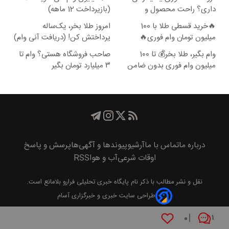
داری؟ راحت محصول و
(بازپرداخت 12 ماهه)
خدماتت رو بفروش
🔥خرید قسطی طلا با 100
امروز طلا بخر، یک‌ساله
میلیون تومان وام فوری🔥
پرداختش کن! (دریافت آنی وام)
وام بگیر، طلا بخر💰 تا 100
صاحب فروشگاه هستی؟ وام تا
میلیون وام فوری بدون ضامن
۳ میلیارد تومان بگیر
درباره ما
تماس با ما
آرشیو
پیوند‌ها و آگهی‌ها
پرسش و پاسخ
اوقات شرعی
آب و هوا
RSS
نقل و نشر مطالب با ذکر نام
پايگاه خبری تحليلی فرارو
بلامانع است.
طراحی سایت خبری و خبرگزاری آسام
۰
۱