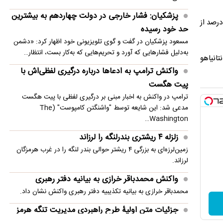
سنتکام: به محاصره دریایی ایران ادامه می دهیم
پزشکیان: فشار خارجی در دولت چهاردهم به بیشترین
لی است که تازه‌ترین نظرسنجی منتشرشده توسط موسسه دموکراسی اسرائیل نشان می‌دهد ۶۱ درصد از شهروندان اسرائیل و ۵۷ درصد از
مصر خواستار تدوین چشم‌انداز مشترک عربی برای
حد خود رسیده
امنیت منطقه شد
مسعود پزشکیان در گفت و گوی تلویزیونی خود اظهار کرد: «دشمن
به‌دلیل فشارهایی که آورد و تحریم‌هایی که به‌کار بست، انتظار…
سیاسی نتانیاهو
واکنش ترامپ به ادعاها درباره درگیری لفظی‌اش با
پیت هگست
ترامپ در واکنش به اخبار مبنی بر درگیری لفظی با پیت هگست
مدعی شد: این شایعه توسط "واشنگتن کامپوست" (The
Washington…
زلزله ۴ ریشتری بندرلنگه را لرزاند
زمین‌لرزه‌ای به بزرگی ۴ ریشتر حوالی بندر لنگه را در غرب هرمزگان
لرزاند.
واکنش محمدباقر خرازی به بیانیه دفتر رهبری
محمدباقر خرازی به بیانیه تکذیبیه دفتر رهبری واکنش نشان داد.
جزئیات متن اولیۀ طرح راهبردی مدیریت تنگه هرمز