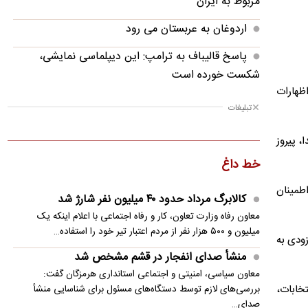
مربوط به ایران
اردوغان به عربستان می رود
پاسخ قالیباف به ترامپ: این دیپلماسی نمایشی،
شکست خورده است
اظهارات
منشأ صدای انفجار در قشم مشخص شد
تبلیغات
پزشکیان: بانک آینده بدون اینکه اعتراضی در جامعه
، پیروز
شکل بگیرد، بسته شد
خط داغ
پزشکیان: فشار خارجی در دولت چهاردهم به
طمینان
بیشترین حد خود رسیده
کالابرگ مرداد حدود ۴۰‌ میلیون نفر شارژ شد
معاون رفاه وزارت تعاون، کار و رفاه اجتماعی با اعلام اینکه یک
پزشکیان: در ابتدای دولت با قطعی برق، آب و گاز
میلیون و ۵۰۰ هزار نفر از مردم اعتبار تیر خود را استفاده…
زودی به
مواجه بودیم
منشأ صدای انفجار در قشم مشخص شد
معاون مرکز شرکت‌های دانش‌بنیان: توسعه فناوری،
معاون سیاسی، امنیتی و اجتماعی استانداری هرمزگان گفت:
مسیر رقابت‌پذیری صنعت قطعه‌سازی است
آن انتخابات،
بررسی‌های لازم توسط دستگاه‌های مسئول برای شناسایی منشأ
صدای…