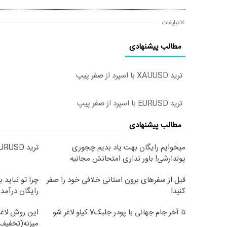
تبلیغات
مطالب پیشنهادی
ترید XAUUSD با اسپرد از صفر پیپ
ترید EURUSD با اسپرد از صفر پیپ
مطالب پیشنهادی
میخوایم رایگان بهت یاد بدیم چجوری
ترید EURUSD با اسپرد از صفر پیپ
پولدارشی! باور نداری امتحانش مجانیه
قبل از سفرهای برون استانی خلافی خود را صفر
چرا تو نباید ب
کنید!
رایگان درآمد 
تا آخر جام جهانی با پودر جلبک7 کیلو لاغر شو
این روش لاغر
میزنه(تخفیف 