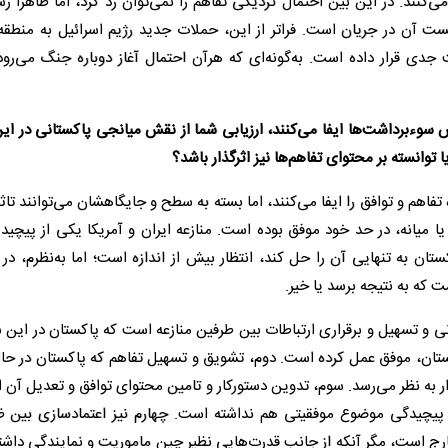
کنند. در این بین احتمال نزدیکی تفاهم را نمی‌توان رد کرد، اما ظاهرا ر
کست آن در جریان است. فراتر از این، حملات جدید رژیم اسرائیل به منطقه
ی قرار داده است. به‌گونه‌ای که هر‌آن احتمال آغاز دوباره جنگ می‌رود.
 سوءبرداشت‌ها ایفا می‌کنند، ارزیابی شما از نقش میانجی پاکستانی در ا
توانسته بر محتوای تفاهم‌ها نیز اثرگذار باشد؟
فاهم و توافق را ایفا می‌کنند، اما بسته به سطح و جایگاهشان می‌توانند تاث
 میانه، در حد خود موفق بوده است. منازعه ایران و آمریکا یکی از پیچیده
تان به تنهایی آن را حل کند، انتظار بیش از اندازه است؛ اما به‌نظرم، د
که به نتیجه برسد یا خیر.
نی و تسهیل و برقراری ارتباطات بین طرفین منازعه است که پاکستان در این
ر عربستان، موفق عمل کرده است. دوم، تشویق و تسهیل تفاهم که پاکستان در ح
 به نظر می‌رسد. سوم، تدوین دستورکار و تامین محتوای توافق و تعدیل آن 
 پیچیدگی موضوع موفقیتی هم نداشته است. چهارم نیز اعتمادسازی بین ظ
رج است، مگر آنکه از جانب قدرت‌هایی نظیر چین ماموریت و نمایندگی داشته