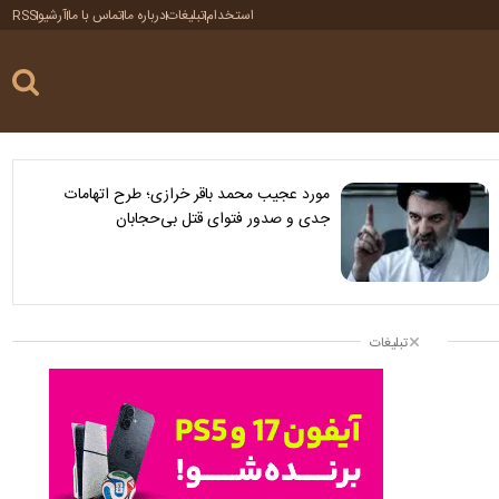
استخدام
تبلیغات
درباره ما
تماس با ما
آرشیو
RSS
مورد عجیب محمد باقر خرازی؛ طرح اتهامات
جدی و صدور فتوای قتل بی‌حجابان
تبلیغات