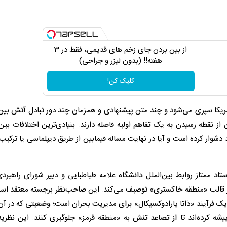
از بین بردن جای زخم های قدیمی، فقط در 3
هفته!! (بدون لیزر و جراحی)
کلیک کن!
مریکا سپری می‌شود و چند متن پیشنهادی و همزمان چند دور تبادل آتش بین
ز نقطه رسیدن به یک تفاهم اولیه فاصله دارند. بنیادی‌ترین اختلافات بی
 دشوار کرده است و آیا در نهایت مساله فیمابین از طریق دیپلماسی یا ترکیب
اد ممتاز روابط بین‌الملل دانشگاه علامه طباطبایی و دبیر شورای راهبرد
 در قالب «منطقه خاکستری» توصیف می‌کند. این صاحب‌نظر برجسته معتقد اس
 یک فرآیند «ذاتا پارادوکسیکال» برای مدیریت بحران است؛ وضعیتی که در آ
 کرده‌اند تا از تصاعد تنش به «منطقه قرمز» جلوگیری کنند. این نظریه‌پر