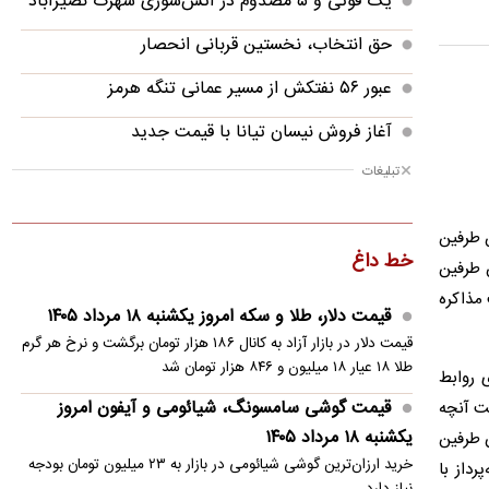
‌یک فوتی و ۵ مصدوم در آتش‌سوزی شهرک نصیرآباد
حق انتخاب، نخستین قربانی انحصار
عبور ۵۶ نفتکش از مسیر عمانی تنگه هرمز
آغاز فروش نیسان تیانا با قیمت جدید
تبلیغات
سخنگوی نیروهای مسلح یمن: پالایشگاه آرامکو را
هدف قرار دادیم
 طرفین
صالحی و عراقچی در مراسم تعزیه
خط داغ
ن طرفین
سپاهان بیخیال بازیکن پرسپولیس نمی‌شود؛ پیشنهاد
 مذاکره
قیمت دلار، طلا و سکه امروز یکشنبه ۱۸ مرداد ۱۴۰۵
جدید روی میز
قیمت دلار در بازار آزاد به کانال ۱۸۶ هزار تومان برگشت و نرخ هر گرم
درخواست مومنی از سیاستگذاران/ چرا وضعیت
طلا ۱۸ عیار ۱۸ میلیون و ۸۴۶ هزار تومان شد
ی روابط
فوق‌العاده اعلام نمی‌کنید؟
قیمت گوشی سامسونگ، شیائومی و آیفون امروز
ت آنچه
یکشنبه ۱۸ مرداد ۱۴۰۵
ن طرفین
خرید ارزان‌ترین گوشی شیائومی در بازار به ۲۳ میلیون تومان بودجه
داز با
نیاز دارد