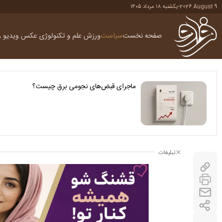
2026 August 9
-
یکشنبه ۱۸ مرداد ۱۴۰۵
صفحه نخست
سیاست
ورزش
علم و تکنولوژی
عکس
ویدیو
ر
ماجرای قبض‌های نجومی برق چیست؟
تبلیغات